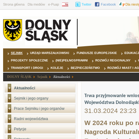
Strona główna
Dla mediów
e-Puap
BIP
Twitter
Facebook
Dla nies
SEJMIK
URZĄD MARSZAŁKOWSKI
FUNDUSZE EUROPEJSKIE
EDUKAC
PROJEKTY SPOŁECZNE
(NIE)PEŁNOSPRAWNI
ROZWÓJ REGIONALNY
TRANSPORT I DROGI
KOLEJE
BEZPIECZEŃSTWO
ROZWÓJ MIAST I A
DOLNY ŚLĄSK
Sejmik
Aktualności
Aktualności
Trwa przyjmowanie wniosk
Sejmik i jego organy
Województwa Dolnośląsk
Prace Sejmiku i jego organów
31.03.2024 23:23
Radni województwa
W 2024 roku po r
Petycje
Nagroda Kultura