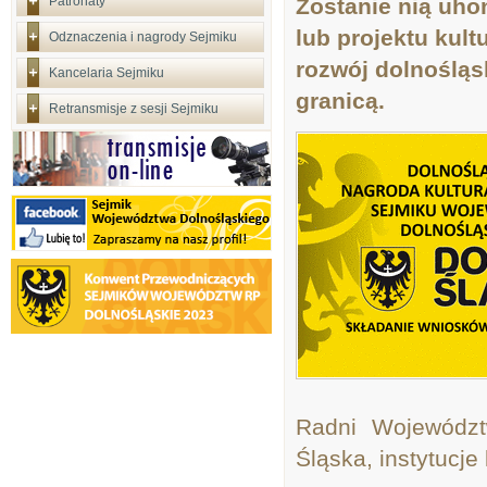
Patronaty
Zostanie nią uho
lub projektu kul
Odznaczenia i nagrody Sejmiku
rozwój dolnośląsk
Kancelaria Sejmiku
granicą.
Retransmisje z sesji Sejmiku
Radni Województ
Śląska, instytucje