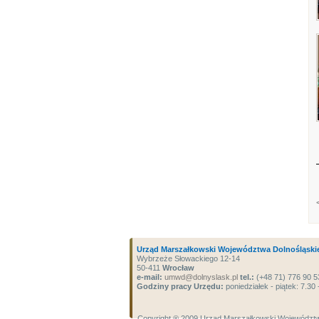
Urząd Marszałkowski Województwa Dolnośląski
Wybrzeże Słowackiego 12-14
50-411
Wrocław
e-mail:
umwd@dolnyslask.pl
tel.:
(+48 71) 776 90 5
Godziny pracy Urzędu:
poniedziałek - piątek: 7.30 
Copyright ® 2009 Urząd Marszałkowski Województw