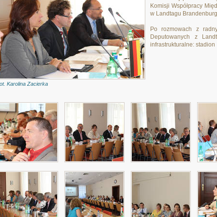
Komisji Współpracy Międ
w Landtagu Brandenburgi
Po rozmowach z radny
Deputowanych z Landta
infrastrukturalne: stadio
fot. Karolina Zacierka