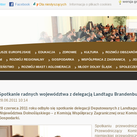
wersja g
itter
Facebook
Dla niesłyszących
Informacja o plikach cookies
USZE EUROPEJSKIE
EDUKACJA
ZDROWIE
KULTURA
ROZWÓJ OBSZARÓW
NI
ROZWÓJ REGIONALNY
GOSPODARKA
WSPÓŁPRACA Z ZAGRANICĄ
JE
ZEŃSTWO
ROZWÓJ MIAST I AGLOMERACJI
MŁODY DOLNY ŚLĄSK
SPOŁECZE
Spotkanie radnych województwa z delegacją Landtagu Brandenbu
28.06.2011 10:14
28 czerwca 2011 roku odbyło się spotkanie delegacji Deputowanych z Landtag
Województwa Dolnośląskiego – z Komisją Współpracy Zagranicznej oraz Komisj
Gospodarki.
Spotkaniu przewodni
Przewodniczący Komis
niemieckiej przewodnicz