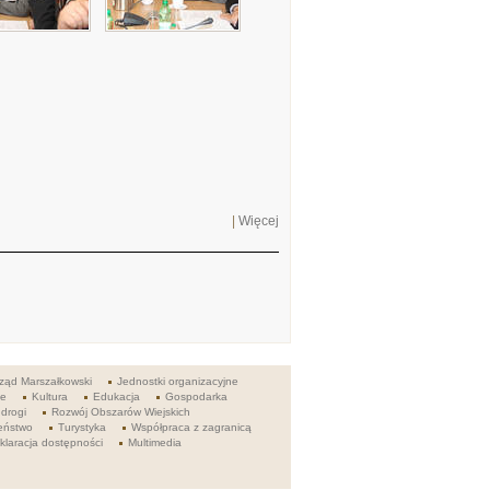
|
Więcej
ząd Marszałkowski
Jednostki organizacyjne
ie
Kultura
Edukacja
Gospodarka
 drogi
Rozwój Obszarów Wiejskich
eństwo
Turystyka
Współpraca z zagranicą
klaracja dostępności
Multimedia