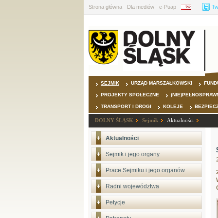
Strona główna
Dla mediów
e-Puap
BIP
Tw
SEJMIK
URZĄD MARSZAŁKOWSKI
FUND
PROJEKTY SPOŁECZNE
(NIE)PEŁNOSPRAW
TRANSPORT I DROGI
KOLEJE
BEZPIEC
DOLNY ŚLĄSK
Sejmik
Aktualności
Aktualności
Sejmik i jego organy
Prace Sejmiku i jego organów
Radni województwa
Petycje