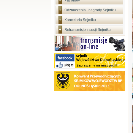
Patronaty
Odznaczenia i nagrody Sejmiku
Kancelaria Sejmiku
Retransmisje z sesji Sejmiku