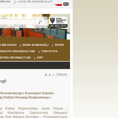
raficzna
wersja dla niedowidzących
 WIEJSKICH
BIURO W BRUKSELI
SPORT
DNOSTKI ORGANIZACYJNE
TURYSTYKA
ŃSTWO INFORMACYJNE
EWT
A
|
Więcej
A
A
rgii
u Brandenburgii z Komisjami Sejmiku
ą Polityki Rozwoju Regionalnego i
czył Radny Województwa Jacek Pilawa -
ji Współpracy Zagranicznej. Delegacji
yła Pani Barbara Richstein – Przewodnicząca