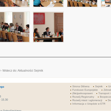
<- Wstecz do: Aktualności Sejmik
Strona Główna
Sejmik
Ur
ego
Fundusze Europejskie
Zdrow
(Nie)pełnosprawni
Transport i
3
Rozwój Regionalny
Bezpiecz
- 15.30
Rozwój miast i aglomeracji
De
Informacja o Urzędzie w ETR
a Dolnośląskiego