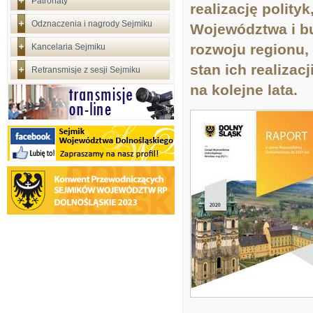
Patronaty
realizację polity
Odznaczenia i nagrody Sejmiku
Województwa i bu
rozwoju regionu,
Kancelaria Sejmiku
stan ich realizac
Retransmisje z sesji Sejmiku
na kolejne lata.