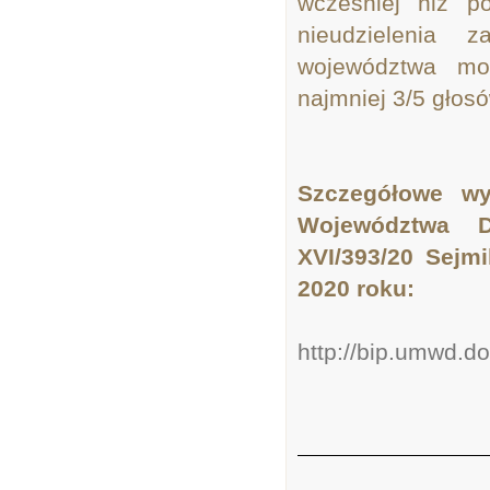
wcześniej niż p
nieudzielenia 
województwa mo
najmniej 3/5 głos
Szczegółowe wy
Województwa D
XVI/393/20 Sejm
2020 roku:
http://bip.umwd.d