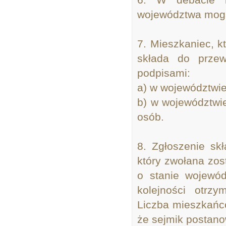
województwa mogą
7. Mieszkaniec, k
składa do przew
podpisami:
a) w województwie
b) w województwi
osób.
8. Zgłoszenie sk
który zwołana zos
o stanie wojewó
kolejności otrz
Liczba mieszkańc
że sejmik postanow