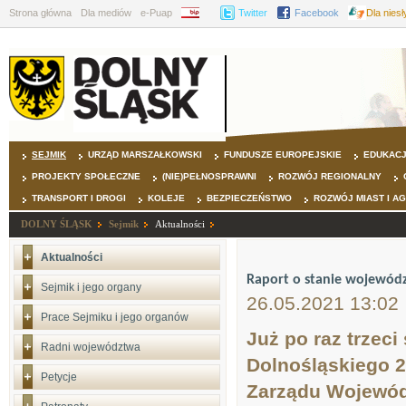
Strona główna
Dla mediów
e-Puap
BIP
Twitter
Facebook
Dla nies
SEJMIK
URZĄD MARSZAŁKOWSKI
FUNDUSZE EUROPEJSKIE
EDUKAC
PROJEKTY SPOŁECZNE
(NIE)PEŁNOSPRAWNI
ROZWÓJ REGIONALNY
TRANSPORT I DROGI
KOLEJE
BEZPIECZEŃSTWO
ROZWÓJ MIAST I A
DOLNY ŚLĄSK
Sejmik
Aktualności
Aktualności
Raport o stanie wojewód
Sejmik i jego organy
26.05.2021 13:02
Prace Sejmiku i jego organów
Już po raz trzec
Radni województwa
Dolnośląskiego 2
Petycje
Zarządu Wojewód