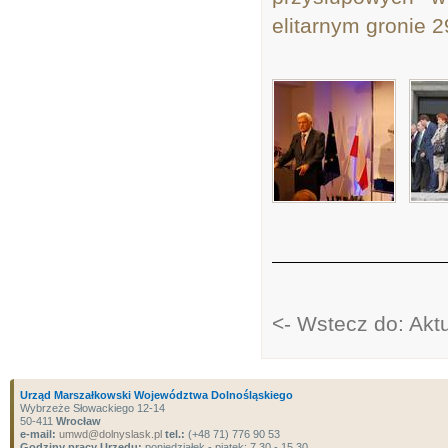
elitarnym gronie 2
<- Wstecz do: Akt
Urząd Marszałkowski Województwa Dolnośląskiego
Wybrzeże Słowackiego 12-14
50-411
Wrocław
e-mail:
umwd@dolnyslask.pl
tel.:
(+48 71) 776 90 53
Godziny pracy Urzędu:
poniedziałek - piątek: 7.30 - 15.30