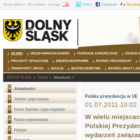
Strona główna
Dla mediów
e-Puap
BIP
Twitter
Facebook
Dla nies
SEJMIK
URZĄD MARSZAŁKOWSKI
FUNDUSZE EUROPEJSKIE
EDUKAC
PROJEKTY SPOŁECZNE
(NIE)PEŁNOSPRAWNI
ROZWÓJ REGIONALNY
TRANSPORT I DROGI
KOLEJE
BEZPIECZEŃSTWO
ROZWÓJ MIAST I A
DOLNY ŚLĄSK
Sejmik
Aktualności
Aktualności
Polska prezydencja w UE
Sejmik i jego organy
01.07.2011 10:02
Prace Sejmiku i jego organów
W wielu miejscac
Radni województwa
Polskiej Prezyden
Petycje
wydarzeń związa