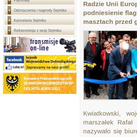
Patronaty
Radzie Unii Euro
Odznaczenia i nagrody Sejmiku
podniesienie flag
masztach przed 
Kancelaria Sejmiku
Retransmisje z sesji Sejmiku
Kwiatkowski, w
marszałek Rafał 
nazywało się biur