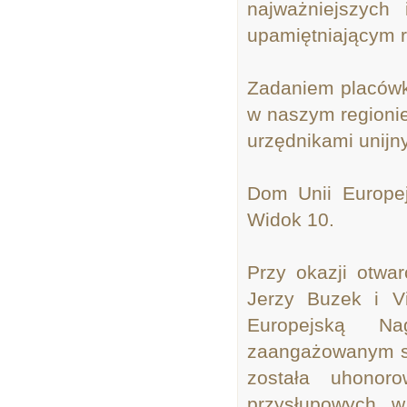
najważniejszych 
upamiętniającym r
Zadaniem placówki
w naszym regioni
urzędnikami unijn
Dom Unii Europej
Widok 10.
Przy okazji otwa
Jerzy Buzek i V
Europejską Na
zaangażowanym sp
została uhon
przysłupowych w