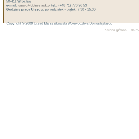
50-411
Wrocław
e-mail:
umwd@dolnyslask.pl
tel.:
(+48 71) 776 90 53
Godziny pracy Urzędu:
poniedziałek - piątek: 7.30 - 15.30
Copyright ® 2009 Urząd Marszałkowski Województwa Dolnośląskiego
Strona główna
Dla m