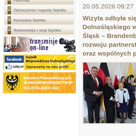
Patronaty
20.05.2026 09:27
Odznaczenia i nagrody Sejmiku
Wizyta odbyła s
Kancelaria Sejmiku
Dolnośląskiego w
Retransmisje z sesji Sejmiku
Śląsk – Brandenb
rozwoju partners
oraz wspólnych p