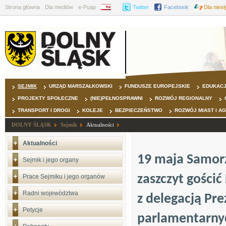
Strona główna
Dla mediów
e-Puap
BIP
Twitter
Facebook
Dla nies
SEJMIK
URZĄD MARSZAŁKOWSKI
FUNDUSZE EUROPEJSKIE
EDUKAC
PROJEKTY SPOŁECZNE
(NIE)PEŁNOSPRAWNI
ROZWÓJ REGIONALNY
TRANSPORT I DROGI
KOLEJE
BEZPIECZEŃSTWO
ROZWÓJ MIAST I A
DOLNY ŚLĄSK
Sejmik
Aktualności
Aktualności
19 maja Samor
Sejmik i jego organy
zaszczyt gości
Prace Sejmiku i jego organów
Radni województwa
z delegacją Pr
Petycje
parlamentarny