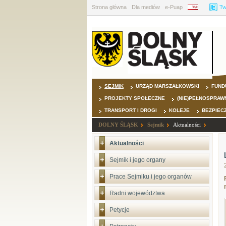
Strona główna
Dla mediów
e-Puap
BIP
Tw
SEJMIK
URZĄD MARSZAŁKOWSKI
FUND
PROJEKTY SPOŁECZNE
(NIE)PEŁNOSPRAW
TRANSPORT I DROGI
KOLEJE
BEZPIEC
DOLNY ŚLĄSK
Sejmik
Aktualności
Aktualności
Sejmik i jego organy
Prace Sejmiku i jego organów
Radni województwa
Petycje