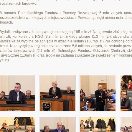
wydarzeniach targowych.
W ramach Dolnośląskiego Funduszu Pomocy Rozwojowej 5 mln złotych umożli
bezpieczeństwa w mniejszych miejscowościach. Powstaną dzięki niemu m.in. chodn
drogach.
Wydatki związane z kulturą w regionie sięgną 195 mln zł. Na tę kwotę złożą się m.in
mln zł), konkursy dla NGO (3,8 mln zł), wkłady własne (1,3 mln zł), stypendia a
Marszałka za wybitne osiągnięcia w dziecinie kultury (150 tys. zł). Na ochronę d
mln zł. Na turystykę w regionie przeznaczono 5,8 miliona złotych, co zostanie prz
walorów turystycznych (2,1 mln zł), Dolnośląski Fundusz Odrzański (2mln zł), s
Turystycznej (1,3mln zł) oraz środki na zadania związane ze zwiększeniem konkuren
tys. zł).