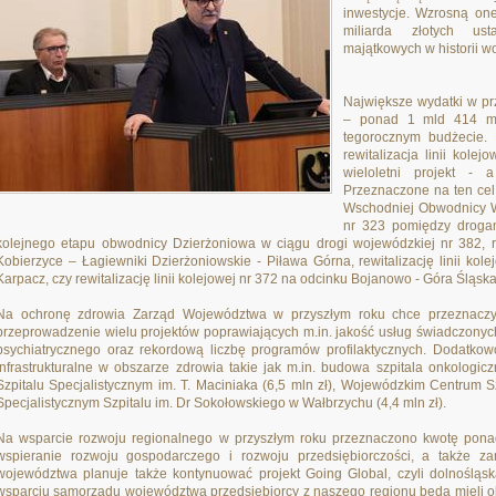
inwestycje. Wzrosną one
miliarda złotych us
majątkowych w historii 
Największe wydatki w pr
– ponad 1 mld 414 mln
tegorocznym budżecie. 
rewitalizacja linii kole
wieloletni projekt - 
Przeznaczone na ten cel
Wschodniej Obwodnicy W
nr 323 pomiędzy droga
kolejnego etapu obwodnicy Dzierżoniowa w ciągu drogi wojewódzkiej nr 382, rew
Kobierzyce – Łagiewniki Dzierżoniowskie - Piława Górna, rewitalizację linii kol
Karpacz, czy rewitalizację linii kolejowej nr 372 na odcinku Bojanowo - Góra Śląska 
Na ochronę zdrowia Zarząd Województwa w przyszłym roku chce przeznaczy
przeprowadzenie wielu projektów poprawiających m.in. jakość usług świadczonych 
psychiatrycznego oraz rekordową liczbę programów profilaktycznych. Dodatko
infrastrukturalne w obszarze zdrowia takie jak m.in. budowa szpitala onkologi
Szpitalu Specjalistycznym im. T. Maciniaka (6,5 mln zł), Wojewódzkim Centrum Szp
Specjalistycznym Szpitalu im. Dr Sokołowskiego w Wałbrzychu (4,4 mln zł).
Na wsparcie rozwoju regionalnego w przyszłym roku przeznaczono kwotę ponad
wspieranie rozwoju gospodarczego i rozwoju przedsiębiorczości, a także z
województwa planuje także kontynuować projekt Going Global, czyli dolnośląsk
wsparciu samorządu województwa przedsiębiorcy z naszego regionu będą mieli o