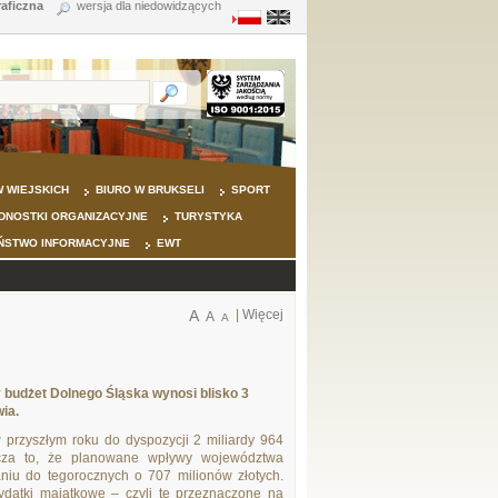
raficzna
wersja dla niedowidzących
 WIEJSKICH
BIURO W BRUKSELI
SPORT
DNOSTKI ORGANIZACYJNE
TURYSTYKA
ŃSTWO INFORMACYJNE
EWT
A
|
Więcej
A
A
 budżet Dolnego Śląska wynosi blisko 3
ia.
przyszłym roku do dyspozycji 2 miliardy 964
cza to, że planowane wpływy województwa
niu do tegorocznych o 707 milionów złotych.
ydatki majątkowe – czyli te przeznaczone na