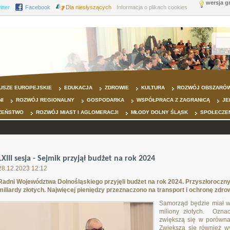
wersja g
itter
Facebook
Dla niesłyszących
Informacja o plikach cookies
USZE EUROPEJSKIE
EDUKACJA
ZDROWIE
KULTURA
ROZWÓJ OBSZARÓW
NI
ROZWÓJ REGIONALNY
GOSPODARKA
WSPÓŁPRACA Z ZAGRANICĄ
JE
ZEŃSTWO
ROZWÓJ MIAST I AGLOMERACJI
MŁODY DOLNY ŚLĄSK
SPOŁECZE
LXIII sesja - Sejmik przyjął budżet na rok 2024
28.12.2023 12:12
Radni Województwa Dolnośląskiego przyjęli budżet na rok 2024. Przyszłoroczny
miliardy złotych. Najwięcej pieniędzy przeznaczono na transport i ochronę zdrow
Samorząd będzie miał w 
miliony złotych. Ozna
zwiększą się w porówna
Zwiększą się również w