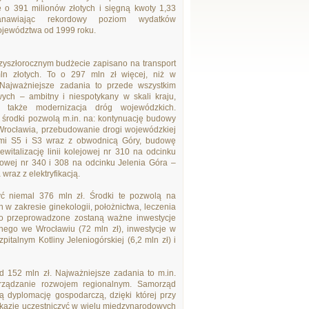
 o 391 milionów złotych i sięgną kwoty 1,33
tanawiając rekordowy poziom wydatków
województwa od 1999 roku.
zyszłorocznym budżecie zapisano na transport
 złotych. To o 297 mln zł więcej, niż w
Najważniejsze zadania to przede wszystkim
jowych – ambitny i niespotykany w skali kraju,
a także modernizacja dróg wojewódzkich.
 środki pozwolą m.in. na: kontynuację budowy
rocławia, przebudowanie drogi wojewódzkiej
mi S5 i S3 wraz z obwodnicą Góry, budowę
italizację linii kolejowej nr 310 na odcinku
ejowej nr 340 i 308 na odcinku Jelenia Góra –
wraz z elektryfikacją.
ć niemal 376 mln zł. Środki te pozwolą na
w zakresie ginekologii, położnictwa, leczenia
wo przeprowadzone zostaną ważne inwestycje
cznego we Wrocławiu (72 mln zł), inwestycje w
italnym Kotliny Jeleniogórskiej (6,2 mln zł) i
 152 mln zł. Najważniejsze zadania to m.in.
arządzanie rozwojem regionalnym. Samorząd
ą dyplomację gospodarczą, dzięki której przy
kazję uczestniczyć w wielu międzynarodowych