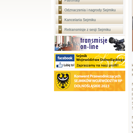
Patronaty
Odznaczenia i nagrody Sejmiku
Kancelaria Sejmiku
Retransmisje z sesji Sejmiku