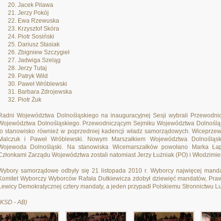
Jacek Pilawa
Jerzy Pokój
Ewa Rzewuska
Krzysztof Skóra
Piotr Sosiński
Dariusz Stasiak
Zbigniew Szczygieł
Jadwiga Szeląg
Jerzy Tutaj
Patryk Wild
Paweł Wróblewski
Barbara Zdrojewska
Piotr Żuk
Radni Województwa Dolnośląskiego na inauguracyjnej Sesji wybrali Przewodni
Województwa Dolnośląskiego. Przewodniczącym Sejmiku Województwa Dolnośląskie
to stanowisko również w poprzedniej kadencji władz samorządowych. Wiceprzewo
Malczuk i Paweł Wróblewski. Nowym Marszałkiem Województwa Dolnośląskie
Wojewoda Dolnośląski. Na stanowiska Wicemarszałków powołano Marka Łap
Członkami Zarządu Województwa zostali natomiast Jerzy Łużniak (PO) i Włodzimie
Wybory samorządowe odbyły się 21 listopada 2010 r. Wyborcy najwięcej mandató
Komitet Wyborczy Wyborców Rafała Dutkiewicza zdobył dziewięć mandatów, Pra
Lewicy Demokratycznej cztery mandaty, a jeden przypadł Polskiemu Stronnictwu 
(KSD - AB)