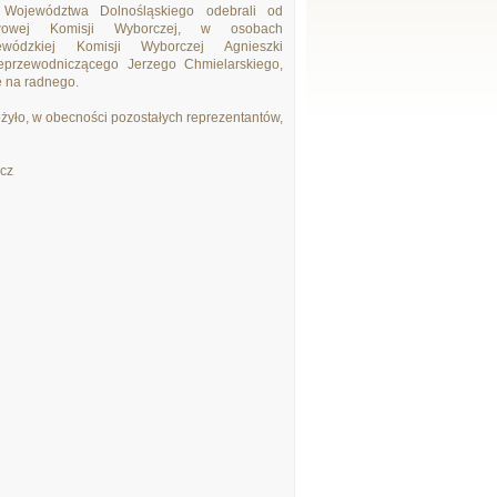
ojewództwa Dolnośląskiego odebrali od
stwowej Komisji Wyborczej, w osobach
ewódzkiej Komisji Wyborczej Agnieszki
eprzewodniczącego Jerzego Chmielarskiego,
 na radnego.
żyło, w obecności pozostałych reprezentantów,
cz