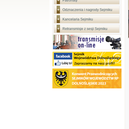
Patronaty
Odznaczenia i nagrody Sejmiku
Kancelaria Sejmiku
Retransmisje z sesji Sejmiku