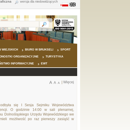
raficzna
wersja dla niedowidzących
 WIEJSKICH
BIURO W BRUKSELI
SPORT
DNOSTKI ORGANIZACYJNE
TURYSTYKA
ŃSTWO INFORMACYJNE
EWT
A
|
Więcej
A
A
odbyła się I Sesja Sejmiku Województwa
encji. O godzinie 14:00 w sali plenarnej,
hu Dolnośląskiego Urzędu Wojewódzkiego we
mieli możliwość po raz pierwszy zasiąść w