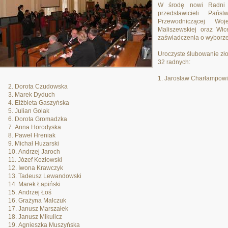
W środę nowi Radni W
przedstawicieli Pań
Przewodniczącej Woj
Maliszewskiej oraz Wic
zaświadczenia o wyborze
Uroczyste ślubowanie zło
32 radnych:
Jarosław Charłampowi
Dorota Czudowska
Marek Dyduch
Elżbieta Gaszyńska
Julian Golak
Dorota Gromadzka
Anna Horodyska
Paweł Hreniak
Michał Huzarski
Andrzej Jaroch
Józef Kozłowski
Iwona Krawczyk
Tadeusz Lewandowski
Marek Łapiński
Andrzej Łoś
Grażyna Malczuk
Janusz Marszałek
Janusz Mikulicz
Agnieszka Muszyńska