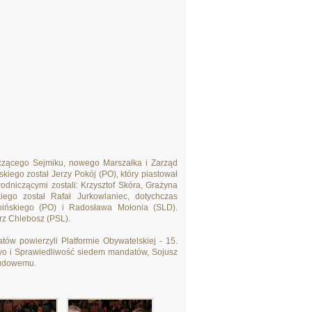
czącego Sejmiku, nowego Marszałka i Zarząd
go został Jerzy Pokój (PO), który piastował
dniczącymi zostali: Krzysztof Skóra, Grażyna
go został Rafał Jurkowlaniec, dotychczas
ińskiego (PO) i Radosława Mołonia (SLD).
rz Chlebosz (PSL).
w powierzyli Platformie Obywatelskiej - 15.
wo i Sprawiedliwość siedem mandatów, Sojusz
Ludowemu.