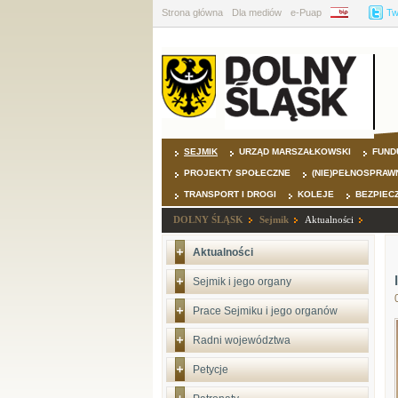
Strona główna
Dla mediów
e-Puap
BIP
Tw
SEJMIK
URZĄD MARSZAŁKOWSKI
FUND
PROJEKTY SPOŁECZNE
(NIE)PEŁNOSPRAW
TRANSPORT I DROGI
KOLEJE
BEZPIEC
DOLNY ŚLĄSK
Sejmik
Aktualności
Aktualności
Sejmik i jego organy
Prace Sejmiku i jego organów
Radni województwa
Petycje