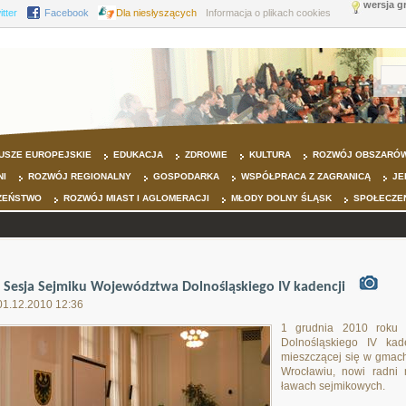
wersja g
itter
Facebook
Dla niesłyszących
Informacja o plikach cookies
USZE EUROPEJSKIE
EDUKACJA
ZDROWIE
KULTURA
ROZWÓJ OBSZARÓW
NI
ROZWÓJ REGIONALNY
GOSPODARKA
WSPÓŁPRACA Z ZAGRANICĄ
JE
ZEŃSTWO
ROZWÓJ MIAST I AGLOMERACJI
MŁODY DOLNY ŚLĄSK
SPOŁECZE
I Sesja Sejmiku Województwa Dolnośląskiego IV kadencji
01.12.2010 12:36
1 grudnia 2010 roku 
Dolnośląskiego IV kad
mieszczącej się w gmac
Wrocławiu, nowi radni 
ławach sejmikowych.