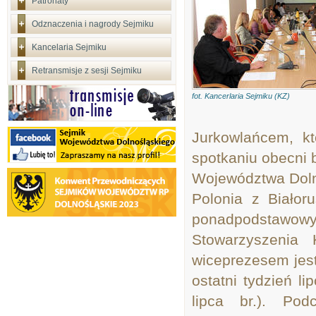
Patronaty
Odznaczenia i nagrody Sejmiku
Kancelaria Sejmiku
Retransmisje z sesji Sejmiku
fot. Kancerlaria Sejmiku (KZ)
Jurkowlańcem, k
spotkaniu obecni 
Województwa Doln
Polonia z Białor
ponadpodstawowy
Stowarzyszenia 
wiceprezesem jest
ostatni tydzień l
lipca br.). Pod