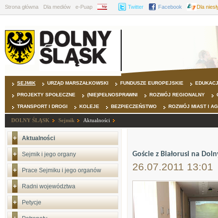
Strona główna
Dla mediów
e-Puap
BIP
Twitter
Facebook
Dla nies
SEJMIK
URZĄD MARSZAŁKOWSKI
FUNDUSZE EUROPEJSKIE
EDUKAC
PROJEKTY SPOŁECZNE
(NIE)PEŁNOSPRAWNI
ROZWÓJ REGIONALNY
TRANSPORT I DROGI
KOLEJE
BEZPIECZEŃSTWO
ROZWÓJ MIAST I A
DOLNY ŚLĄSK
Sejmik
Aktualności
Aktualności
Goście z Białorusi na Dol
Sejmik i jego organy
26.07.2011 13:01
Prace Sejmiku i jego organów
Radni województwa
Petycje