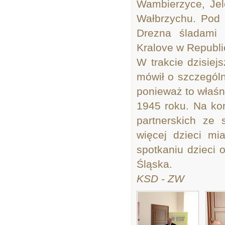
Wambierzyce, Jel
Wałbrzychu. Pod 
Drezna śladami 
Kralove w Republi
W trakcie dzisie
mówił o szczególn
ponieważ to właśn
1945 roku. Na ko
partnerskich ze
więcej dzieci m
spotkaniu dzieci 
Śląska.
KSD - ZW