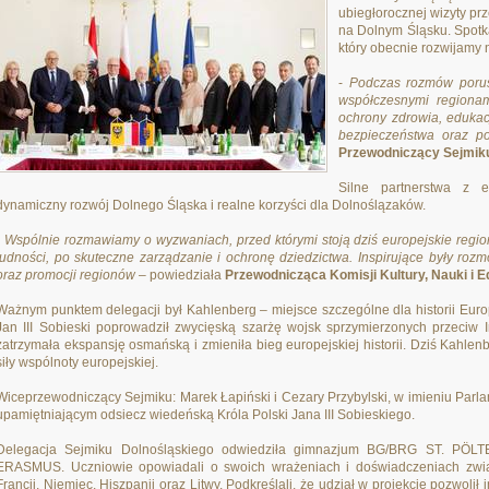
ubiegłorocznej wizyty pr
na Dolnym Śląsku. Spotk
który obecnie rozwijamy
-
Podczas rozmów porus
współczesnymi regionam
ochrony zdrowia, edukacj
bezpieczeństwa oraz po
Przewodniczący Sejmik
Silne partnerstwa z e
dynamiczny rozwój Dolnego Śląska i realne korzyści dla Dolnoślązaków.
-
Wspólnie rozmawiamy o wyzwaniach, przed którymi stoją dziś europejskie regi
ludności, po skuteczne zarządzanie i ochronę dziedzictwa. Inspirujące były rozmo
oraz promocji regionów
– powiedziała
Przewodnicząca Komisji Kultury, Nauki i 
Ważnym punktem delegacji był Kahlenberg – miejsce szczególne dla historii Europ
Jan III Sobieski poprowadził zwycięską szarżę wojsk sprzymierzonych przeci
zatrzymała ekspansję osmańską i zmieniła bieg europejskiej historii. Dziś Kahle
siły wspólnoty europejskiej.
Wiceprzewodniczący Sejmiku: Marek Łapiński i Cezary Przybylski, w imieniu Parla
upamiętniającym odsiecz wiedeńską Króla Polski Jana III Sobieskiego.
Delegacja Sejmiku Dolnośląskiego odwiedziła gimnazjum BG/BRG ST. PÖLTE
ERASMUS. Uczniowie opowiadali o swoich wrażeniach i doświadczeniach zwią
Francji, Niemiec, Hiszpanii oraz Litwy. Podkreślali, że udział w projekcie pozwolił