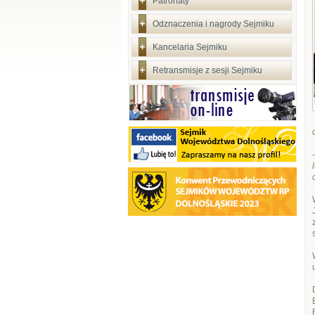
Patronaty
Odznaczenia i nagrody Sejmiku
Kancelaria Sejmiku
Retransmisje z sesji Sejmiku