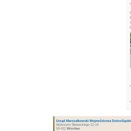
Urząd Marszałkowski Województwa Dolnośląski
Wybrzeże Słowackiego 12-14
50-411
Wrocław