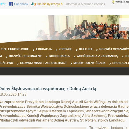
wersja g
itter
Facebook
Dla niesłyszących
Informacja o plikach cookies
USZE EUROPEJSKIE
EDUKACJA
ZDROWIE
KULTURA
ROZWÓJ OBSZARÓW
NI
ROZWÓJ REGIONALNY
GOSPODARKA
WSPÓŁPRACA Z ZAGRANICĄ
JE
ZEŃSTWO
ROZWÓJ MIAST I AGLOMERACJI
MŁODY DOLNY ŚLĄSK
SPOŁECZE
Dolny Śląsk wzmacnia współpracę z Dolną Austrią
18.05.2026 14:23
Na zaproszenie Prezydenta Landtagu Dolnej Austrii Karla Wilfinga, w dniach od 
Przewodniczący Sejmiku Województwa Dolnośląskiego wraz z delegacją Radny
Wiceprzewodniczącym Sejmiku Markiem Łapińskim, Wiceprzewodniczącym Sej
Przewodniczącą Komisji Współpracy Zagranicznej Aliną Szełemej, Przewodniczą
Włodarczyk odwiedzili Parlament Dolnej Austrii w St. Pölten, stolicy Landtagu.
To rewizyta będąca ko