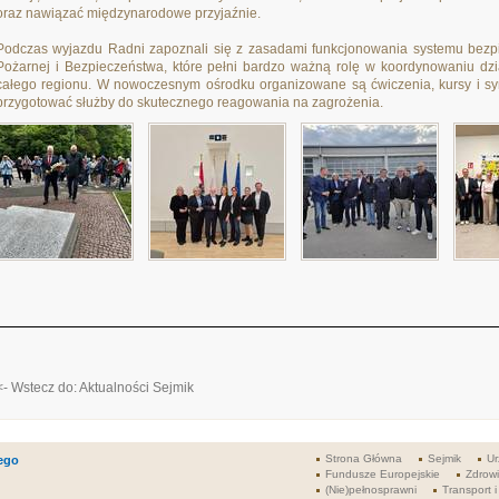
oraz nawiązać międzynarodowe przyjaźnie.
Podczas wyjazdu Radni zapoznali się z zasadami funkcjonowania systemu bezpi
Pożarnej i Bezpieczeństwa, które pełni bardzo ważną rolę w koordynowaniu dzi
całego regionu. W nowoczesnym ośrodku organizowane są ćwiczenia, kursy i sym
przygotować służby do skutecznego reagowania na zagrożenia. ​
<- Wstecz do: Aktualności Sejmik
Strona Główna
Sejmik
Ur
ego
Fundusze Europejskie
Zdrow
(Nie)pełnosprawni
Transport i