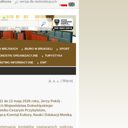
raficzna
wersja dla niedowidzących
 WIEJSKICH
BIURO W BRUKSELI
SPORT
DNOSTKI ORGANIZACYJNE
TURYSTYKA
ŃSTWO INFORMACYJNE
EWT
A
|
Więcej
A
A
11 do 12 maja 2026 roku, Jerzy Pokój -
ch Województwa Dolnośląskiego:
miku Cezarym Przybylskim,
cą Komisji Kultury, Nauki i Edukacji Moniką
ntynuacją kontaktów nawiązanych podczas