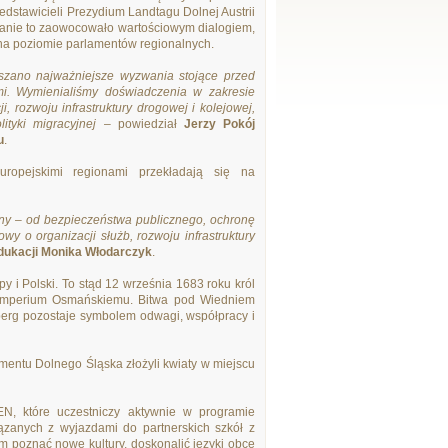
zedstawicieli Prezydium Landtagu Dolnej Austrii
anie to zaowocowało wartościowym dialogiem,
 na poziomie parlamentów regionalnych.
zano najważniejsze wyzwania stojące przed
i. Wymienialiśmy doświadczenia w zakresie
i, rozwoju infrastruktury drogowej i kolejowej,
lityki migracyjnej
– powiedział
Jerzy Pokój
u
.
uropejskimi regionami przekładają się na
ony – od bezpieczeństwa publicznego, ochronę
wy o organizacji służb, rozwoju infrastruktury
Edukacji Monika Włodarczyk
.
y i Polski. To stąd 12 września 1683 roku król
w Imperium Osmańskiemu. Bitwa pod Wiedniem
nberg pozostaje symbolem odwagi, współpracy i
mentu Dolnego Śląska złożyli kwiaty w miejscu
N, które uczestniczy aktywnie w programie
zanych z wyjazdami do partnerskich szkół z
 im poznać nowe kultury, doskonalić języki obce