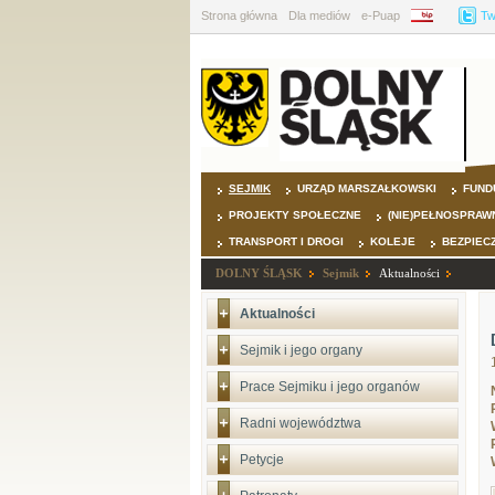
Strona główna
Dla mediów
e-Puap
BIP
Tw
SEJMIK
URZĄD MARSZAŁKOWSKI
FUND
PROJEKTY SPOŁECZNE
(NIE)PEŁNOSPRAW
TRANSPORT I DROGI
KOLEJE
BEZPIEC
DOLNY ŚLĄSK
Sejmik
Aktualności
Aktualności
Sejmik i jego organy
Prace Sejmiku i jego organów
Radni województwa
Petycje