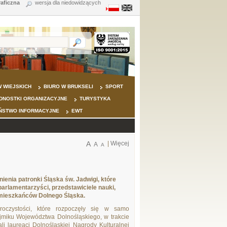
raficzna
wersja dla niedowidzących
 WIEJSKICH
BIURO W BRUKSELI
SPORT
DNOSTKI ORGANIZACYJNE
TURYSTYKA
ŃSTWO INFORMACYJNE
EWT
A
|
Więcej
A
A
nia patronki Śląska św. Jadwigi, które
arlamentarzyści, przedstawiciele nauki,
 mieszkańców Dolnego Śląska.
oczystości, które rozpoczęły się w samo
jmiku Województwa Dolnośląskiego, w trakcie
li laureaci Dolnośląskiej Nagrody Kulturalnej