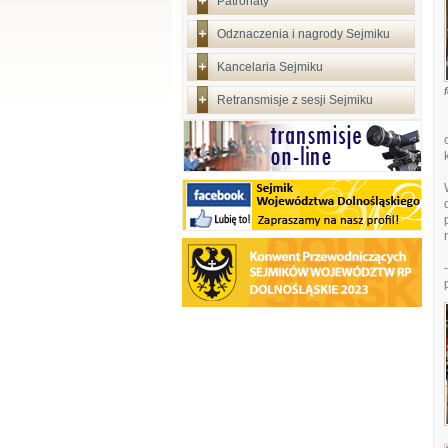
Patronaty
Odznaczenia i nagrody Sejmiku
Kancelaria Sejmiku
Retransmisje z sesji Sejmiku
-