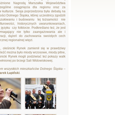
óżnione Nagrodą Marszałka Województwa
zególne osiągnięcia dla regionu oraz za
w kulturze. Sesja poprzedzona była debatą na
ości Dolnego Śląska, której uczestnicy zgodzili
szukiwaniu i budowaniu tej tożsamości nie
urowości, historycznych uwarunkowaniach,
, języku czy folklorze. Podkreślano też, że jest
ymagający nie tylko zaangażowania ale i
iracji, dążeń do zachowania swoistych cech
cznej regionalnej więzi.
, oleśnicki Rynek zamienił się w prawdziwy
naleźć można było miody wrzosowe, miody pitne,
leśnicki Rynek mogli podziwiać też pokazy walk
ełnionej po brzegi Sali Widowiskowej.
ętem wszystkich mieszkańców Dolnego Śląska
–
arek Łapiński
.