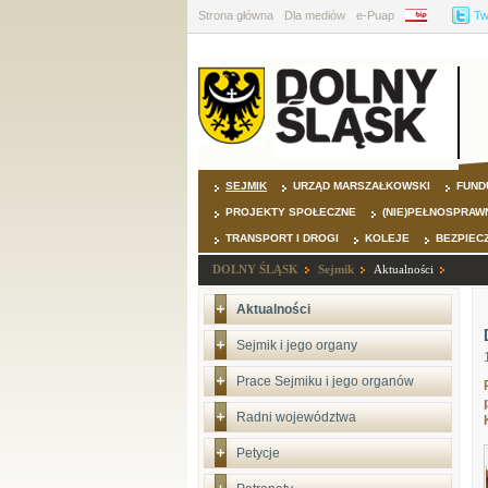
Strona główna
Dla mediów
e-Puap
BIP
Tw
SEJMIK
URZĄD MARSZAŁKOWSKI
FUND
PROJEKTY SPOŁECZNE
(NIE)PEŁNOSPRAW
TRANSPORT I DROGI
KOLEJE
BEZPIEC
DOLNY ŚLĄSK
Sejmik
Aktualności
Aktualności
Sejmik i jego organy
Prace Sejmiku i jego organów
Radni województwa
Petycje