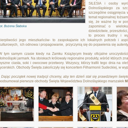
SILESIA i osoby wyr
Dolnośląskiego za szc
szczególne osiągnięcia 
temat regionalnej tożsam
się, że ważne by w po
fot. Bożena Ślabska
zapominać o wielokult
dziedzictwie, przeszłości
to proces trudny i w
cierpliwości jego mieszkańców- to zaspokajanie ich lokalnych potrzeb i asp
kulturowych, ich odnowa i propagowanie, przyczynią się do pojawienia się autenty
W tym samym czasie kiedy na Zamku Książęcym trwały oficjalne uroczystości
dolnośląski jarmark. Na stoiskach królowały regionalne produkty, wśród których z
pyszne ciasta, soki i owocowe przetwory. Wszyscy, którzy trafili tego dnia na o
rycerskich. Obchody Święta zakończyły się koncertem Filharmonii Sudeckiej, w wyp
Dając początek nowej tradycji chcemy, aby ten dzień stał się prawdziwym świ
podsumował pierwsze obchody Święta Województwa Dolnośląskiego marszałek
M