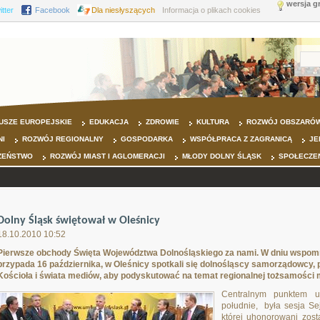
wersja g
itter
Facebook
Dla niesłyszących
Informacja o plikach cookies
USZE EUROPEJSKIE
EDUKACJA
ZDROWIE
KULTURA
ROZWÓJ OBSZARÓW
NI
ROZWÓJ REGIONALNY
GOSPODARKA
WSPÓŁPRACA Z ZAGRANICĄ
JE
ZEŃSTWO
ROZWÓJ MIAST I AGLOMERACJI
MŁODY DOLNY ŚLĄSK
SPOŁECZE
Dolny Śląsk świętował w Oleśnicy
18.10.2010 10:52
Pierwsze obchody Święta Województwa Dolnośląskiego za nami. W dniu wspomnie
przypada 16 października, w Oleśnicy spotkali się dolnośląscy samorządowcy, p
Kościoła i świata mediów, aby podyskutować na temat regionalnej tożsamości
Centralnym punktem ur
południe, była sesja Se
której uhonorowani zosta