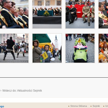
<- Wstecz do: Aktualności Sejmik
Strona Główna
Sejmik
Ur
ego