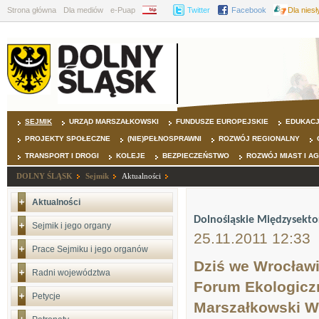
Strona główna
Dla mediów
e-Puap
BIP
Twitter
Facebook
Dla nies
SEJMIK
URZĄD MARSZAŁKOWSKI
FUNDUSZE EUROPEJSKIE
EDUKAC
PROJEKTY SPOŁECZNE
(NIE)PEŁNOSPRAWNI
ROZWÓJ REGIONALNY
TRANSPORT I DROGI
KOLEJE
BEZPIECZEŃSTWO
ROZWÓJ MIAST I A
DOLNY ŚLĄSK
Sejmik
Aktualności
Aktualności
Dolnośląskie Międzysekt
Sejmik i jego organy
25.11.2011 12:33
Prace Sejmiku i jego organów
Dziś we Wrocławi
Radni województwa
Forum Ekologiczn
Petycje
Marszałkowski W