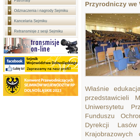
Patronaty
Przyrodniczy we 
Odznaczenia i nagrody Sejmiku
Kancelaria Sejmiku
Retransmisje z sesji Sejmiku
Właśnie edukacj
przedstawicieli 
Uniwersytetu Pr
Funduszu Ochro
Dyrekcji Lasów
Krajobrazowych