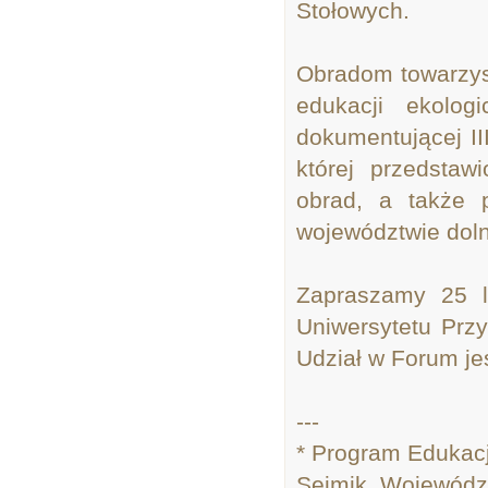
Stołowych.
Obradom towarzys
edukacji ekolog
dokumentującej I
której przedstaw
obrad, a także 
województwie doln
Zapraszamy 25 l
Uniwersytetu Prz
Udział w Forum jes
---
* Program Edukacj
Sejmik Województ