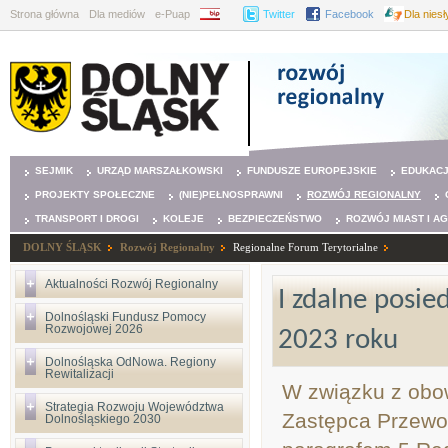
Strona główna
Dla mediów
e-Puap
BIP
Twitter
Facebook
Dla nies
SEJMIK
URZĄD MARSZAŁKOWSKI
FUNDUSZE EUROPEJSKIE
EDUKAC
PROJEKTY SPOŁECZNE
(NIE)PEŁNOSPRAWNI
ROZWÓJ REGIONALNY
TRANSPORT I DROGI
KOLEJE
BEZPIECZEŃSTWO
ROZWÓJ MIAST I A
DOLNY ŚLĄSK
Rozwój Regionalny
Regionalne Forum Terytorialne
Aktualności Rozwój Regionalny
I zdalne posi
Dolnośląski Fundusz Pomocy
Rozwojowej 2026
2023 roku
Dolnośląska OdNowa. Regiony
Rewitalizacji
W związku z obow
Strategia Rozwoju Województwa
Zastępca Przewo
Dolnośląskiego 2030