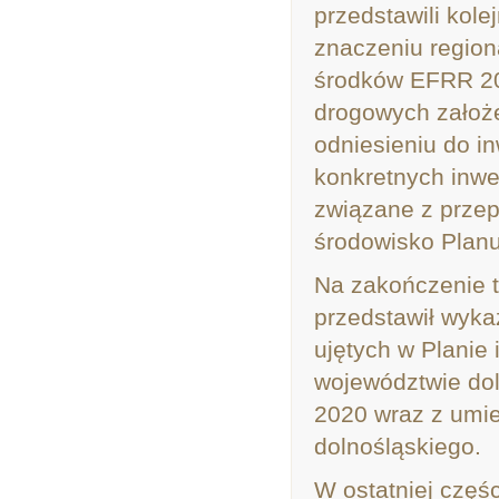
przedstawili kole
znaczeniu regio
środków EFRR 201
drogowych założ
odniesieniu do in
konkretnych inwe
związane z przep
środowisko Planu
Na zakończenie t
przedstawił wyka
ujętych w Planie
województwie do
2020 wraz z umie
dolnośląskiego.
W ostatniej częś