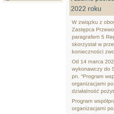
2022 roku
W związku z obow
Zastępca Przewo
paragrafem 5 Re
skorzystał w prz
konieczności zwo
Od 14 marca 2022
wykonawczy do S
pn. "Program ws
organizacjami p
działalność poży
Program współpr
organizacjami p