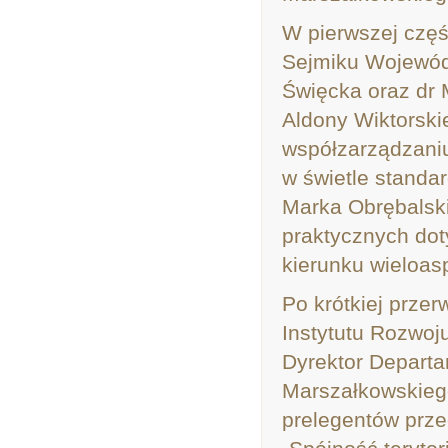
W pierwszej częś
Sejmiku Wojewódz
Święcka oraz dr 
Aldony Wiktorski
współzarządzani
w świetle standar
Marka Obrębalski
praktycznych doty
kierunku wieloas
Po krótkiej przer
Instytutu Rozwoj
Dyrektor Depart
Marszałkowskieg
prelegentów prz