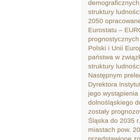
demograficznych d
struktury ludnośc
2050 opracowane
Eurostatu – EUR
prognostycznych 
Polski i Unii Eur
państwa w związ
struktury ludności
Następnym prele
Dyrektora Instyt
jego wystąpienia
dolnośląskiego d
zostały prognozo
Śląska do 2035 r
miastach pow. 20
przedstawione z