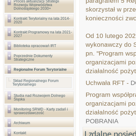
paragrafem 5 Re
Proces aktualizacji Strategii
Rozwoju Województwa
skorzystał w prz
Dolnośląskiego 2030+
konieczności zwo
Kontrakt Terytorialny na lata 2014-
2020
Kontrakt Programowy na lata 2021-
Od 10 lutego 202
2027
wykonawczy do S
Biblioteka opracowań IRT
pn. "Program ws
Poprzednie Dokumenty
Strategiczne
organizacjami p
Regionalne Forum Terytorialne
działalność poży
Skład Regionalnego Forum
Uchwała RFT -
D
Terytorialnego
Program współpr
Studia nad Rozwojem Dolnego
Śląska
organizacjami p
Monitoring SRWD - Karty zadań i
działalność poży
sprawozdawczość
POBRANIA
Archiwum
I zdalne posi
Kontakt