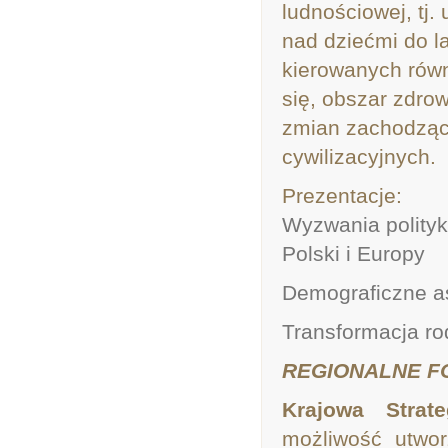
ludnościowej, tj
nad dziećmi do l
kierowanych równ
się, obszar zdro
zmian zachodzący
cywilizacyjnych.
Prezentacje:
Wyzwania polityk
Polski i Europy
Demograficzne as
Transformacja ro
REGIONALNE F
Krajowa Strat
możliwość utwo