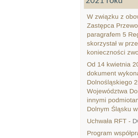
2021 roku
W związku z obow
Zastępca Przewo
paragrafem 5 Re
skorzystał w prz
konieczności zwo
Od 14 kwietnia 2
dokument wykona
Dolnośląskiego 
Województwa Dol
innymi podmiotam
Dolnym Śląsku w 
Uchwała RFT -
D
Program współpr