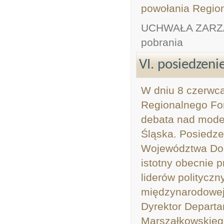
powołania Region
UCHWAŁA ZARZ
pobrania
VI. posiedzen
W dniu 8 czerwca
Regionalnego Fo
debata nad mode
Śląska. Posiedz
Województwa Dol
istotny obecnie 
liderów polityczn
międzynarodowej
Dyrektor Depart
Marszałkowskieg