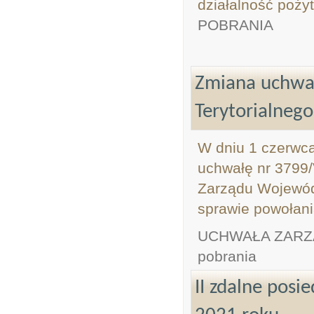
działalność poży
POBRANIA
Zmiana uchwa
Terytorialnego
W dniu 1 czerwca
uchwałę nr 3799/
Zarządu Wojewódz
sprawie powołani
UCHWAŁA ZARZ
pobrania
II zdalne pos