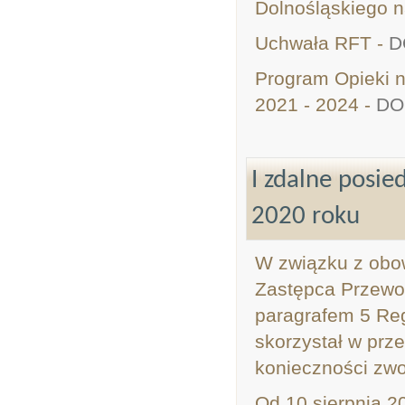
Dolnośląskiego n
Uchwała RFT -
D
Program Opieki 
2021 - 2024 -
DO
I zdalne posi
2020 roku
W związku z obow
Zastępca Przewo
paragrafem 5 Re
skorzystał w prze
konieczności zwo
Od 10 sierpnia 2