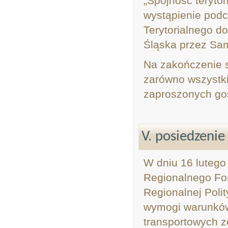
„Spójność terytor
wystąpienie pod
Terytorialnego do
Śląska przez Sa
Na zakończenie s
zarówno wszystki
zaproszonych goś
V. posiedzeni
W dniu 16 lutego
Regionalnego For
Regionalnej Poli
wymogi warunków 
transportowych z