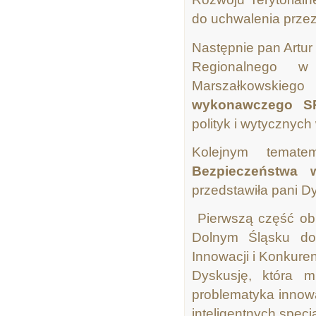
do uchwalenia prze
Następnie pan Artur
Regionalnego 
Marszałkowskiego
wykonawczego S
polityk i wytycznyc
Kolejnym temat
Bezpieczeństwa 
przedstawiła pani D
Pierwszą część ob
Dolnym Śląsku do
Innowacji i Konkure
Dyskusję, która m
problematyka innowa
inteligentnych specja