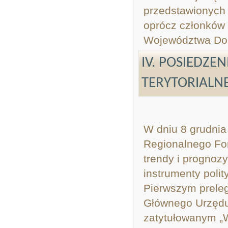
przedstawionych 
oprócz członków 
Województwa Dol
IV. POSIEDZ
TERYTORIALN
W dniu 8 grudnia
Regionalnego Fo
trendy i prognoz
instrumenty polit
Pierwszym prele
Głównego Urzędu
zatytułowanym „W