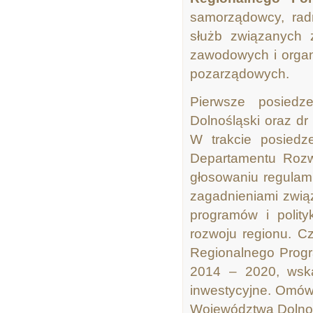
samorządowcy, ra
służb związanych 
zawodowych i organi
pozarządowych.
Pierwsze posied
Dolnośląski oraz d
W trakcie posiedz
Departamentu Rozw
głosowaniu regulam
zagadnieniami zwią
programów i polit
rozwoju regionu. C
Regionalnego Progr
2014 – 2020, wskaz
inwestycyjne. Omów
Województwa Dolnoś