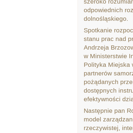
szeroko rozumian
odpowiednich roz
dolnośląskiego.
Spotkanie rozpoc
stanu prac nad pr
Andrzeja Brzozow
w Ministerstwie 
Polityka Miejska 
partnerów samor
pożądanych przez
dostępnych instr
efektywności dzi
Następnie pan R
model zarządzani
rzeczywistej, in