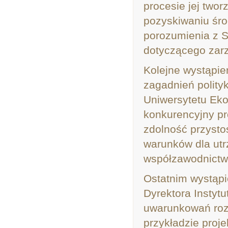
procesie jej twor
pozyskiwaniu śro
porozumienia z 
dotyczącego zarz
Kolejne wystąpie
zagadnień polityk
Uniwersytetu Ek
konkurencyjny pr
zdolność przysto
warunków dla utr
współzawodnictw
Ostatnim wystąpi
Dyrektora Instyt
uwarunkowań roz
przykładzie proj