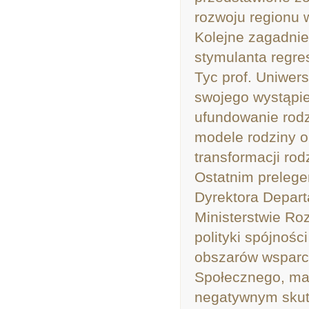
rozwoju regionu w
Kolejne zagadnie
stymulanta regre
Tyc prof. Uniwe
swojego wystąpie
ufundowanie rodz
modele rodziny or
transformacji rod
Ostatnim preleg
Dyrektora Depar
Ministerstwie Ro
polityki spójnośc
obszarów wsparc
Społecznego, maj
negatywnym skutk