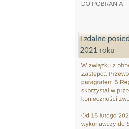
DO POBRANIA
I zdalne posi
2021 roku
W związku z obow
Zastępca Przewo
paragrafem 5 Re
skorzystał w prz
konieczności zwo
Od 15 lutego 202
wykonawczy do S