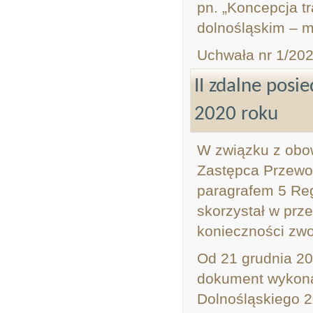
pn. „Koncepcja t
dolnośląskim – m
Uchwała nr 1/202
II zdalne pos
2020 roku
W związku z obow
Zastępca Przewo
paragrafem 5 Re
skorzystał w prz
konieczności zwo
Od 21 grudnia 20
dokument wykona
Dolnośląskiego 