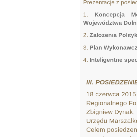
Prezentacje z posie
1.
Koncepcja Mo
Województwa Doln
2.
Założenia Polity
3.
Plan Wykonawc
4.
Inteligentne spe
III. POSIEDZE
18 czerwca 2015 r
Regionalnego For
Zbigniew Dynak,
Urzędu Marszałk
Celem posiedzen