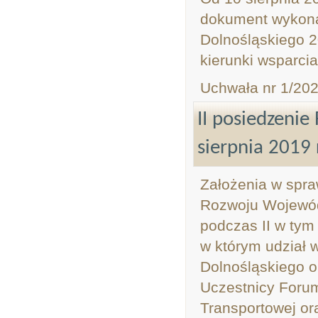
dokument wykona
Dolnośląskiego 2
kierunki wsparci
Uchwała nr 1/202
II posiedzenie
sierpnia 2019 r
Założenia w spr
Rozwoju Wojewód
podczas II w tym
w którym udział 
Dolnośląskiego 
Uczestnicy Forum
Transportowej or