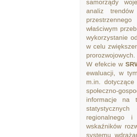
samorządy woje
analiz trendów
przestrzenneg
właściwym przebie
wykorzystanie o
w celu zwiększen
prorozwojowych.
W efekcie w
SR
ewaluacji, w t
m.in. dotyczące
społeczno-gosp
informacje na 
statystycznych
regionalnego i
wskaźników roz
systemu wdrażani