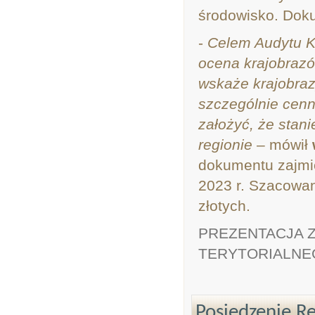
środowisko. Doku
-
Celem Audytu Kra
ocena krajobraz
wskaże krajobra
szczególnie cenn
założyć, że stan
regionie
– mówił
dokumentu zajmie
2023 r. Szacowan
złotych.
PREZENTACJA 
TERYTORIALNE
Posiedzenie R