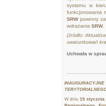
systemu w kieru
funkcjonowania m.
SRW
powinny zaw
wdrażania
SRW
.
(źródło: Aktuali
uwarunkowań krajo
Uchwała w spraw
...........................
INAUGURACY
TERYTORIALNEG
W dniu
15 stycznia 
Regionalnego For