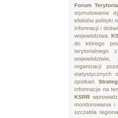
Forum Terytori
stymulowania dy
efektów polityki
informacji i dośw
województwa.
K
do którego pow
terytorialnego
województwie, 
organizacji poz
statystycznych 
spotkań.
Strate
informacje na t
KSRR
wprowadza
monitorowania i 
szczebla region