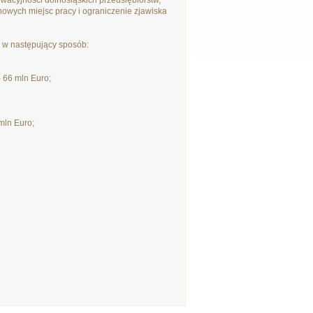
owacyjności dolnośląskich przedsiębiorstw,
 nowych miejsc pracy i ograniczenie zjawiska
e w następujący sposób:
6 mln Euro;
ln Euro;