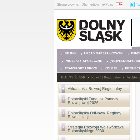
Strona główna
Dla mediów
e-Puap
BIP
Tw
SEJMIK
URZĄD MARSZAŁKOWSKI
FUND
PROJEKTY SPOŁECZNE
(NIE)PEŁNOSPRAW
TRANSPORT I DROGI
KOLEJE
BEZPIEC
DOLNY ŚLĄSK
Rozwój Regionalny
Archiw
Aktualności Rozwój Regionalny
Dolnośląski Fundusz Pomocy
Rozwojowej 2026
Dolnośląska OdNowa. Regiony
Rewitalizacji
Strategia Rozwoju Województwa
Dolnośląskiego 2030