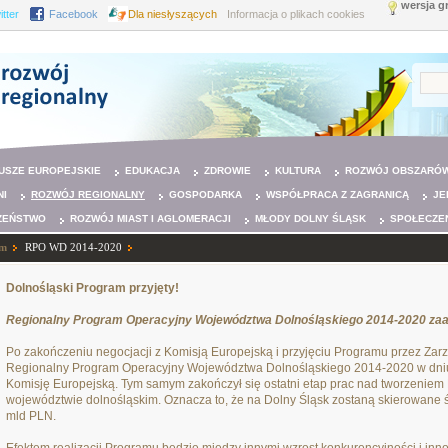
wersja g
itter
Facebook
Dla niesłyszących
Informacja o plikach cookies
USZE EUROPEJSKIE
EDUKACJA
ZDROWIE
KULTURA
ROZWÓJ OBSZARÓW
NI
ROZWÓJ REGIONALNY
GOSPODARKA
WSPÓŁPRACA Z ZAGRANICĄ
JE
ZEŃSTWO
ROZWÓJ MIAST I AGLOMERACJI
MŁODY DOLNY ŚLĄSK
SPOŁECZE
um
RPO WD 2014-2020
Dolnośląski Program przyjęty!
Regionalny Program Operacyjny Województwa Dolnośląskiego 2014-2020 za
Po zakończeniu negocjacji z Komisją Europejską i przyjęciu Programu przez Z
Regionalny Program Operacyjny Województwa Dolnośląskiego 2014-2020 w dniu 18
Komisję Europejską. Tym samym zakończył się ostatni etap prac nad tworzeniem
województwie dolnośląskim. Oznacza to, że na Dolny Śląsk zostaną skierowane ś
mld PLN.