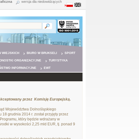
raficzna
wersja dla niedowidzących
 WIEJSKICH
BIURO W BRUKSELI
SPORT
DNOSTKI ORGANIZACYJNE
TURYSTYKA
ŃSTWO INFORMACYJNE
EWT
akceptowany przez Komisję Europejską.
arząd Województwa Dolnośląskiego
 grudnia 2014 r. został przyjęty przez
 Programu, który będzie wdrażany w
rodki w wysokości 2,25 mld EUR, tj. ponad 9