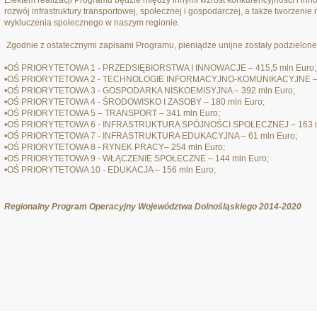
Efektem realizacji Programu będzie między innymi wzrost konkurencyjności i inn
rozwój infrastruktury transportowej, społecznej i gospodarczej, a także tworzenie
wykluczenia społecznego w naszym regionie.
Zgodnie z ostatecznymi zapisami Programu, pieniądze unijne zostały podzielon
•OŚ PRIORYTETOWA 1 - PRZEDSIĘBIORSTWA I INNOWACJE – 415,5 mln Euro;
•OŚ PRIORYTETOWA 2 - TECHNOLOGIE INFORMACYJNO-KOMUNIKACYJNE – 6
•OŚ PRIORYTETOWA 3 - GOSPODARKA NISKOEMISYJNA – 392 mln Euro;
•OŚ PRIORYTETOWA 4 - ŚRODOWISKO I ZASOBY – 180 mln Euro;
•OŚ PRIORYTETOWA 5 – TRANSPORT – 341 mln Euro;
•OŚ PRIORYTETOWA 6 - INFRASTRUKTURA SPÓJNOŚCI SPOŁECZNEJ – 163 m
•OŚ PRIORYTETOWA 7 - INFRASTRUKTURA EDUKACYJNA – 61 mln Euro;
•OŚ PRIORYTETOWA 8 - RYNEK PRACY– 254 mln Euro;
•OŚ PRIORYTETOWA 9 - WŁĄCZENIE SPOŁECZNE – 144 mln Euro;
•OŚ PRIORYTETOWA 10 - EDUKACJA – 156 mln Euro;
Regionalny Program Operacyjny Województwa Dolnośląskiego 2014-2020