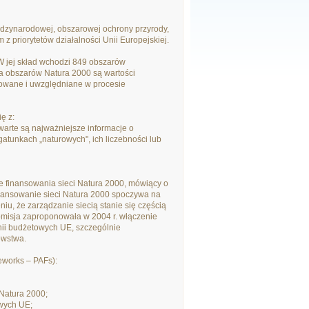
ędzynarodowej, obszarowej ochrony przyrody,
z priorytetów działalności Unii Europejskiej.
W jej skład wchodzi 849 obszarów
a obszarów Natura 2000 są wartości
owane i uwzględniane w procesie
ę z:
arte są najważniejsze informacje o
gatunkach „naturowych", ich liczebności lub
e finansowania sieci Natura 2000, mówiący o
inansowanie sieci Natura 2000 spoczywa na
, że zarządzanie siecią stanie się częścią
Komisja zaproponowała w 2004 r. włączenie
nii budżetowych UE, szczególnie
ówstwa.
eworks – PAFs):
 Natura 2000;
wych UE;