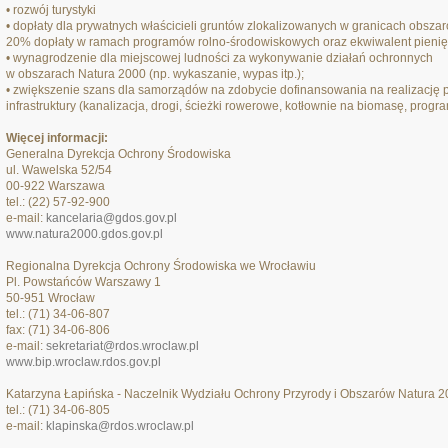
• rozwój turystyki
• dopłaty dla prywatnych właścicieli gruntów zlokalizowanych w granicach obsza
20% dopłaty w ramach programów rolno-środowiskowych oraz ekwiwalent pienięż
• wynagrodzenie dla miejscowej ludności za wykonywanie działań ochronnych
w obszarach Natura 2000 (np. wykaszanie, wypas itp.);
• zwiększenie szans dla samorządów na zdobycie dofinansowania na realizację 
infrastruktury (kanalizacja, drogi, ścieżki rowerowe, kotłownie na biomasę, progr
Więcej informacji:
Generalna Dyrekcja Ochrony Środowiska
ul. Wawelska 52/54
00-922 Warszawa
tel.: (22) 57-92-900
e-mail:
kancelaria@gdos.gov.pl
www.natura2000.gdos.gov.pl
Regionalna Dyrekcja Ochrony Środowiska we Wrocławiu
Pl. Powstańców Warszawy 1
50-951 Wrocław
tel.: (71) 34-06-807
fax: (71) 34-06-806
e-mail:
sekretariat@rdos.wroclaw.pl
www.bip.wroclaw.rdos.gov.pl
Katarzyna Łapińska - Naczelnik Wydziału Ochrony Przyrody i Obszarów Natura 
tel.: (71) 34-06-805
e-mail:
klapinska@rdos.wroclaw.pl