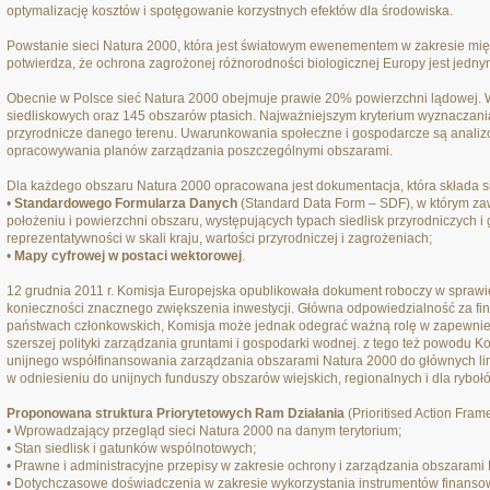
optymalizację kosztów i spotęgowanie korzystnych efektów dla środowiska.
Powstanie sieci Natura 2000, która jest światowym ewenementem w zakresie mi
potwierdza, że ochrona zagrożonej różnorodności biologicznej Europy jest jednym 
Obecnie w Polsce sieć Natura 2000 obejmuje prawie 20% powierzchni lądowej. 
siedliskowych oraz 145 obszarów ptasich. Najważniejszym kryterium wyznaczani
przyrodnicze danego terenu. Uwarunkowania społeczne i gospodarcze są analiz
opracowywania planów zarządzania poszczególnymi obszarami.
Dla każdego obszaru Natura 2000 opracowana jest dokumentacja, która składa si
•
Standardowego Formularza Danych
(Standard Data Form – SDF), w którym zaw
położeniu i powierzchni obszaru, występujących typach siedlisk przyrodniczych i 
reprezentatywności w skali kraju, wartości przyrodniczej i zagrożeniach;
•
Mapy cyfrowej w postaci wektorowej
.
12 grudnia 2011 r. Komisja Europejska opublikowała dokument roboczy w sprawi
konieczności znacznego zwiększenia inwestycji. Główna odpowiedzialność za f
państwach członkowskich, Komisja może jednak odegrać ważną rolę w zapewnieniu
szerszej polityki zarządzania gruntami i gospodarki wodnej. z tego też powodu 
unijnego współfinansowania zarządzania obszarami Natura 2000 do głównych li
w odniesieniu do unijnych funduszy obszarów wiejskich, regionalnych i dla ryboł
Proponowana struktura Priorytetowych Ram Działania
(Prioritised Action Fram
• Wprowadzający przegląd sieci Natura 2000 na danym terytorium;
• Stan siedlisk i gatunków wspólnotowych;
• Prawne i administracyjne przepisy w zakresie ochrony i zarządzania obszarami
• Dotychczasowe doświadczenia w zakresie wykorzystania instrumentów finanso