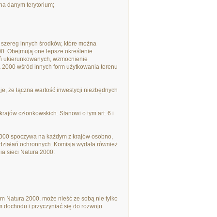
na danym terytorium;
 szereg innych środków, które można
0. Obejmują one lepsze określenie
ań ukierunkowanych, wzmocnienie
 2000 wśród innych form użytkowania terenu
e, że łączna wartość inwestycji niezbędnych
rajów członkowskich. Stanowi o tym art. 6 i
2000 spoczywa na każdym z krajów osobno,
działań ochronnych. Komisja wydała również
ia sieci Natura 2000:
m Natura 2000, może nieść ze sobą nie tylko
em dochodu i przyczyniać się do rozwoju