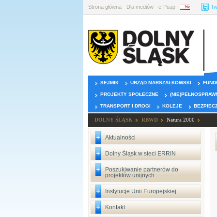
Strona główna
Dla mediów
e-Puap
BIP
Tw
SEJMIK
URZĄD MARSZAŁKOWSKI
FUND
PROJEKTY SPOŁECZNE
(NIE)PEŁNOSPRAW
TRANSPORT I DROGI
KOLEJE
BEZPIEC
DOLNY ŚLĄSK
RBWD
Natura 2000
Aktualności
Dolny Śląsk w sieci ERRIN
Poszukiwanie partnerów do
projektów unijnych
Instytucje Unii Europejskiej
Kontakt