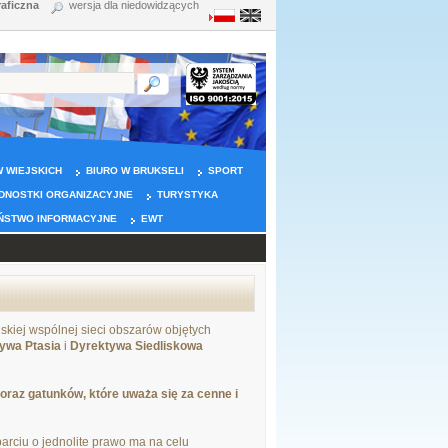
raficzna
wersja dla niedowidzących
 WIEJSKICH
BIURO W BRUKSELI
SPORT
DNOSTKI ORGANIZACYJNE
TURYSTYKA
ŃSTWO INFORMACYJNE
EWT
skiej wspólnej sieci obszarów objętych
ywa Ptasia
i
Dyrektywa Siedliskowa
raz gatunków, które uważa się za cenne i
rciu o jednolite prawo ma na celu