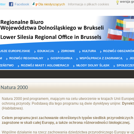
wersja g
itter
Facebook
Dla niesłyszących
Informacja o plikach cookies
USZE EUROPEJSKIE
EDUKACJA
ZDROWIE
KULTURA
ROZWÓJ OBSZARÓW
NI
ROZWÓJ REGIONALNY
GOSPODARKA
WSPÓŁPRACA Z ZAGRANICĄ
JE
ZEŃSTWO
ROZWÓJ MIAST I AGLOMERACJI
MŁODY DOLNY ŚLĄSK
SPOŁECZE
Natura 2000
Natura 2000 jest programem, mającym na celu utworzenie w krajach Unii Europej
ochroną przyrody. Podstawą dla tego programu są dwie dyrektywy unijne:
Dyrekt
(Habitatowa).
Celem programu jest zachowanie określonych typów siedlisk przyrodniczych o
zagrożone w skali całej Europy, a także ochrona różnorodności biologicznej.
Wspólne działanie na rzecz zachowania dziedzictwa przyrodniczego Europy w opa