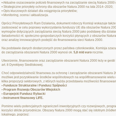
• Aktualne oszacowanie potrzeb finansowych na zarządzanie siecią Natura 2000 
• Strategiczne priorytety ochrony dla obszarów Natura 2000 na lata 2014–2020;
• Opis kluczowych działań dla osiągnięcia priorytetów;
• Monitoring, ocena i aktualizacja.
Oprócz Priorytetowych Ram Działania, dokument roboczy Komisji wskazuje także
zastosować w celu poprawy wykorzystania funduszy UE dla obszarów Natura 200
wymogów dotyczących zarządzania siecią Natura 2000 jako podstawę dla dział
świadomości nt. społeczno-gospodarczych korzyści płynących z obszarów Natura
oraz analizę innowacyjnych podejść do finansowania sieci Natura 2000.
Na podstawie danych dostarczonych przez państwa członkowskie, Komisja szacuj
do zarządzania obszarami Natura 2000 wynosi ok.
5,8 mld euro
rocznie.
Utworzenie, finansowanie oraz zarządzanie obszarami Natura 2000 leży w gestii k
art. 8 Dyrektywy Siedliskowej.
Choć odpowiedzialność finansowa za ochronę i zarządzanie obszarami Natura 
możliwe jest pozyskiwanie środków wspólnotowych na współfinansowanie wielu 
kilka propozycji sektorowych, z których każda przedstawia możliwości finansowan
• Fundusze Strukturalne i Fundusz Spójności
• Program Rozwoju Obszarów Wiejskich
• Europejski Fundusz Rybacki
• Instrument finansowy LIFE.
Pomimo wielu potencjalnych ograniczeń inwestycyjnych czy rozwojowych, progra
korzyści stricte przyrodnicze. Obszary Natura 2000 mogą stać się istotnym źródł
lokalnego, poprzez: