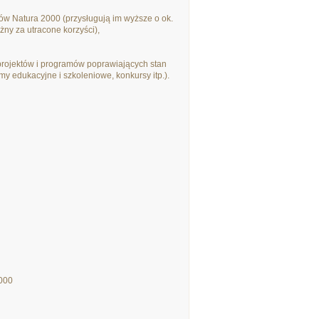
rów Natura 2000 (przysługują im wyższe o ok.
ny za utracone korzyści),
projektów i programów poprawiających stan
amy edukacyjne i szkoleniowe, konkursy itp.).
2000