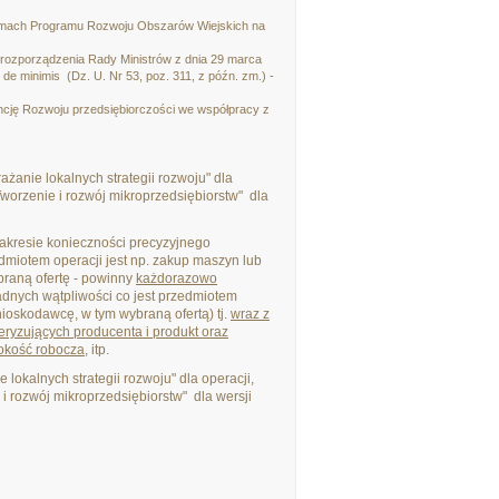
ramach Programu Rozwoju Obszarów Wiejskich na
o rozporządzenia Rady Ministrów z dnia 29 marca
de minimis (Dz. U. Nr 53, poz. 311, z późn. zm.) -
ncję Rozwoju przedsiębiorczości we współpracy z
żanie lokalnych strategii rozwoju" dla
orzenie i rozwój mikroprzedsiębiorstw" dla
akresie konieczności precyzyjnego
miotem operacji jest np. zakup maszyn lub
raną ofertę - powinny
każdorazowo
adnych wątpliwości co jest przedmiotem
oskodawcę, w tym wybraną ofertą) tj.
wraz z
eryzujących producenta i produkt oraz
rokość robocza
, itp.
lokalnych strategii rozwoju" dla operacji,
 rozwój mikroprzedsiębiorstw" dla wersji