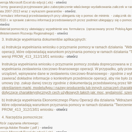
wersja Microsoft Excel do edycji (.xls) -
otwórz
Formy gwarancji przyjmowane jako zabezpieczenie właściwego wydatkowania zaliczek w 
lata 2007-2013 wraz z wykazem gwarantów -
otwórz
.
Formularz informacji przedstawianych przy ubieganiu się o pomoc de minimis - załącznik d
2010 r. w sprawie zakresu informacji przedstawianych przez podmiot ubiegający się o pomoc 
otwórz
Materiał pomocniczy ułatwiający wypełnienie ww. formularza (opracowany przez Polską Age
Ministerstwem Rozwoju Regionalnego) -
otwórz
3. Instrukcje wypełniania dokumentów aplikacyjnych:
a) Instrukcja wypełniania wniosku o przyznanie pomocy w ramach działania "Wdra
operacji, które odpowiadają warunkom przyznania pomocy w ramach działania "Tw
wersji PROW_413_312/13/01 wniosku -
otwórz
Instrukcja wypełniania wniosku o przyznanie pomocy została doprecyzowana w z
wypełniania zestawienia rzeczowo-finansowego operacji. W przypadku, gdy przed
urządzeń, wpisywane dane w zestawieniu rzeczowo-finansowego - zgodnie z wyb
zawierać dokładne informacje o konkretnym przedmiocie operacji, aby nie było ż
umowy (np. zakup danej rzeczy zgodnie z dokumentacją przedstawioną przez Wni
określaniem marki, modelu/typu i nazwy producenta lub innych oznaczeń charakt
dotyczące charakterystycznych cech użytkowych takich jak: moc, wydajność, sze
b) Instrukcja wypełniania Ekonomicznego Planu Operacji dla działania "Wdrażanie 
które odpowiadają warunkom przyznania pomocy w ramach działania "Tworzenie i
PROW_413_312/13/01 wniosku -
otwórz
4. Narzędzia pomocnicze:
Wzór zapytania ofertowego:
wersja Adobe Reader (.pdf ) -
otwórz