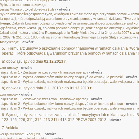
wersja Microsoft Excel do edycji (.xls) -
otwórz
Wyliczanie momentu bazowego:
wersja Microsoft Excel do edycji (.xls) -
otwórz
Wykaz działalności gospodarczych, w których zakresie może być przyznana pomoc w ramach 
dla operacji, które odpowiadają warunkom przyznania pomocy w ramach działania "Tworzenie
Uwaga:
Zakwalifikowanie rodzaju prowadzonej/rozwijanej działalności gospodarczej pod ko
wyjaśnienia, które wskazują, co dana podklasa obejmuje (oraz czego nie obejmuje). Wyjaśnie
Działalności można znaleźć w Rozporządzeniu Rady Ministrów z dnia 24 grudnia 2007 r. w spr
U. 2007 Nr 251, poz. 1885) lub na stronie internetowej Głównego Urzędu Statystycznego
"Klasyfikacje" -
otwórz
.
5. Formularz umowy o przyznanie pomocy finansowej w ramach działania "Wdraża
operacji, które odpowiadają warunkom przyznania pomocy w ramach działania "Tw
a) obowiązujący od dnia
02.12.2013 r.
wzór umowy -
otwórz
załącznik nr 1 - Zestawienie rzeczowo - finansowe operacji -
otwórz
załącznik nr 2 - Wykaz dokumentów, które należy dołączyć do wniosku o płatność -
otwórz
załącznik nr 3 - Wykaz działek, na których realizowana będzie operacja trwale związana z n
b) obowiązujący od dnia 2.11.2013 r. do
01.12.2013 r.
wzór umowy -
otwórz
załącznik nr 1 - Zestawienie rzeczowo - finansowe operacji -
otwórz
załącznik nr 2 - Wykaz dokumentów, które należy dołączyć do wniosku o płatność -
otwórz
załącznik nr 3 - Wykaz działek, na których realizowana będzie operacja trwale związana z n
6. Wymogi dotyczące zamieszczania tablic informacyjnych lub reklamowych dla B
123, 126, 226, 311, 312, 413-311 i 413-312 PROW 2007-2013 -
otwórz
.
7. Ankieta:
wersja Microsoft Excel (.xls) -
otwórz
Instrukcja do wypełniania ankiety -
otwórz