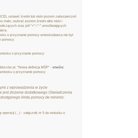
CEL ustawić średni lub niski poziom zabezpieczeń
 makr, wybrać poziom średni albo niski i
liczących oraz pól "+" i "-" umożliwiających
akra.
iosku o przyznanie pomocy wnioskodawca nie był
ie pomocy:
 wniosku o przyznanie pomocy:
ębiorców pt. "Nowa definicja MŚP" -
otwórz
 wniosku o przyznanie pomocy:
ymi z wprowadzenia w życie
e jest złożenie dodatkowego
Oświadczenia
dostępnego limitu pomocy de minimis:
operacji (...) - załącznik nr 5 do wniosku o