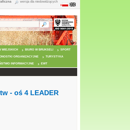
raficzna
wersja dla niedowidzących
 WIEJSKICH
BIURO W BRUKSELI
SPORT
DNOSTKI ORGANIZACYJNE
TURYSTYKA
ŃSTWO INFORMACYJNE
EWT
stw - oś 4 LEADER