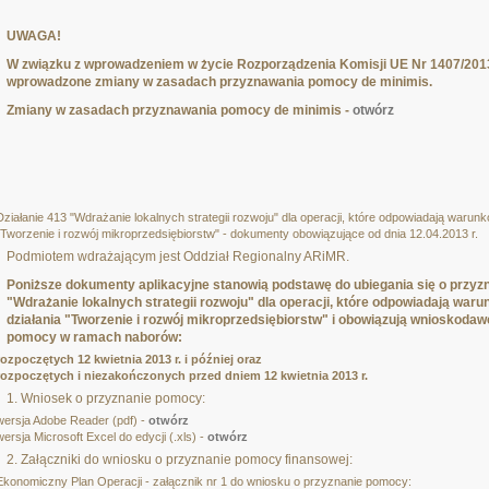
UWAGA!
W związku z wprowadzeniem w życie Rozporządzenia Komisji UE Nr 1407/2013 
wprowadzone zmiany w zasadach przyznawania pomocy de minimis.
Zmiany w zasadach przyznawania pomocy de minimis -
otwórz
Działanie 413 "Wdrażanie lokalnych strategii rozwoju" dla operacji, które odpowiadają war
"Tworzenie i rozwój mikroprzedsiębiorstw" - dokumenty obowiązujące od dnia 12.04.2013 r.
Podmiotem wdrażającym jest Oddział Regionalny ARiMR.
Poniższe dokumenty aplikacyjne stanowią podstawę do ubiegania się o przyz
"Wdrażanie lokalnych strategii rozwoju" dla operacji, które odpowiadają w
działania "Tworzenie i rozwój mikroprzedsiębiorstw" i obowiązują wnioskodaw
pomocy w ramach naborów:
rozpoczętych 12 kwietnia 2013 r. i później oraz
rozpoczętych i niezakończonych przed dniem 12 kwietnia 2013 r.
1. Wniosek o przyznanie pomocy:
wersja Adobe Reader (pdf) -
otwórz
wersja Microsoft Excel do edycji (.xls) -
otwórz
2. Załączniki do wniosku o przyznanie pomocy finansowej:
Ekonomiczny Plan Operacji - załącznik nr 1 do wniosku o przyznanie pomocy: