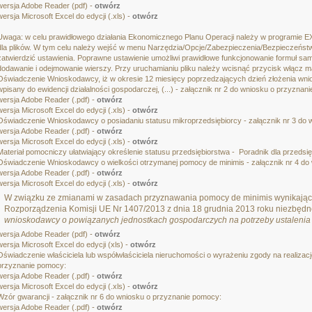
wersja Adobe Reader (pdf) -
otwórz
wersja Microsoft Excel do edycji (.xls) -
otwórz
Uwaga: w celu prawidłowego działania Ekonomicznego Planu Operacji należy w programie EX
dla plików. W tym celu należy wejść w menu Narzędzia/Opcje/Zabezpieczenia/Bezpieczeństwo
zatwierdzić ustawienia. Poprawne ustawienie umożliwi prawidłowe funkcjonowanie formuł samo
dodawanie i odejmowanie wierszy. Przy uruchamianiu pliku należy wcisnąć przycisk włącz m
Oświadczenie Wnioskodawcy, iż w okresie 12 miesięcy poprzedzających dzień złożenia wn
wpisany do ewidencji działalności gospodarczej, (...) - załącznik nr 2 do wniosku o przyznan
wersja Adobe Reader (.pdf) -
otwórz
wersja Microsoft Excel do edycji (.xls) -
otwórz
Oświadczenie Wnioskodawcy o posiadaniu statusu mikroprzedsiębiorcy - załącznik nr 3 do
wersja Adobe Reader (.pdf) -
otwórz
wersja Microsoft Excel do edycji (.xls) -
otwórz
Materiał pomocniczy ułatwiający określenie statusu przedsiębiorstwa - Poradnik dla przedsi
Oświadczenie Wnioskodawcy o wielkości otrzymanej pomocy de minimis - załącznik nr 4 do
wersja Adobe Reader (.pdf) -
otwórz
wersja Microsoft Excel do edycji (.xls) -
otwórz
W związku ze zmianami w zasadach przyznawania pomocy de minimis wynikając
Rozporządzenia Komisji UE Nr 1407/2013 z dnia 18 grudnia 2013 roku niezbędn
wnioskodawcy o powiązanych jednostkach gospodarczych na potrzeby ustalenia 
wersja Adobe Reader (pdf) -
otwórz
wersja Microsoft Excel do edycji (xls) -
otwórz
Oświadczenie właściciela lub współwłaściciela nieruchomości o wyrażeniu zgody na realizację 
przyznanie pomocy:
wersja Adobe Reader (.pdf) -
otwórz
wersja Microsoft Excel do edycji (.xls) -
otwórz
Wzór gwarancji - załącznik nr 6 do wniosku o przyznanie pomocy:
wersja Adobe Reader (.pdf) -
otwórz