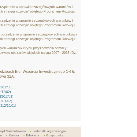
zporządzenie w sprawie szczegółowych warunków i
ch strategii rozwoju" objętego Programem Rozwoju
zporządzenie w sprawie szczegółowych warunków i
ch strategii rozwoju" objętego Programem Rozwoju
 rozporządzenie w sprawie szczegółowych warunków i
ch strategii rozwoju" objętego Programem Rozwoju
łowych warunków i trybu przyznawania pomocy
ozwoju obszarów wiejskich na lata 2007 - 2013 (Dz.
zibach Biur Wsparcia Inwestycyjnego OR tj.
powa 32A.
2/12/03)
/12/02)
12/12/01)
2/11/02)
_312/10/01)
ząd Marszałkowski
Jednostki organizacyjne
ie
Kultura
Edukacja
Gospodarka