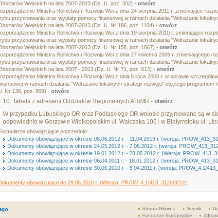
Obszarów Wiejskich na lata 2007-2013 (Dz. U. poz. 302) -
otwórz
rozporządzenie Ministra Rolnictwa i Rozwoju Wsi z dnia 24 sierpnia 2011 r. zmieniające ro
trybu przyznawania oraz wypłaty pomocy finansowej w ramach działania "Wdrażanie lokalny
Obszarów Wiejskich na lata 2007-2013 (Dz. U. Nr 186, poz. 1104) -
otwórz
rozporządzenie Ministra Rolnictwa i Rozwoju Wsi z dnia 19 sierpnia 2010 r. zmieniające ro
trybu przyznawania oraz wypłaty pomocy finansowej w ramach działania "Wdrażanie lokalny
Obszarów Wiejskich na lata 2007-2013 (Dz. U. Nr 158, poz. 1067) -
otwórz
rozporządzenie Ministra Rolnictwa i Rozwoju Wsi z dnia 27 kwietnia 2009 r. zmieniającego
trybu przyznawania oraz wypłaty pomocy finansowej w ramach działania "Wdrażanie lokalny
Obszarów Wiejskich na lata 2007 - 2013 (Dz. U. Nr 71, poz. 613) -
otwórz
rozporządzenie Ministra Rolnictwa i Rozwoju Wsi z dnia 8 lipca 2008 r. w sprawie szczegó
finansowej w ramach działania "Wdrażanie lokalnych strategii rozwoju" objętego programem r
U. Nr 138, poz. 868) -
otwórz
10. Tabela z adresami Oddziałów Regionalnych ARiMR -
otwórz
W przypadku Lubuskiego OR oraz Podlaskiego OR wnioski przyjmowane są w sied
odpowiednio w Gorzowie Wielkopolskim ul. Walczaka 106 i w Białymstoku ul. Li
Formularze obowiązujące poprzednio:
Dokumenty obowiązujące w okresie 08.06.2012 r. - 11.04.2013 r. (wersja: PROW_413_31
Dokumenty obowiązujące w okresie 24.05.2012 r. - 7.06.2012 r. (wersja: PROW_413_312
Dokumenty obowiązujące w okresie 19.01.2012 r. - 23.05.2012 r. (Wersja: PROW_413_3
Dokumenty obowiązujące w okresie 06.04.2011 r. - 18.01.2012 r. (wersja: PROW_413_31
Dokumenty obowiązujące w okresie 30.06.2010 r. - 5.04.2011 r. (wersja: PROW_4.1/413
Dokumenty obowiązujące do 29.06.2010 r. (Wersja: PROW_4.1/413_312/09/1/z)
Strona Główna
Sejmik
Ur
ego
Fundusze Europejskie
Zdrow