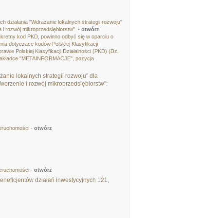
działania "Wdrażanie lokalnych strategii rozwoju"
 i rozwój mikroprzedsiębiorstw" -
otwórz
nkretny kod PKD, powinno odbyć się w oparciu o
nia dotyczące kodów Polskiej Klasyfikacji
awie Polskiej Klasyfikacji Działalności (PKD) (Dz.
 w zakładce "METAINFORMACJE", pozycja
nie lokalnych strategii rozwoju" dla
orzenie i rozwój mikroprzedsiębiorstw":
ieruchomości -
otwórz
ieruchomości -
otwórz
eneficjentów działań inwestycyjnych 121,