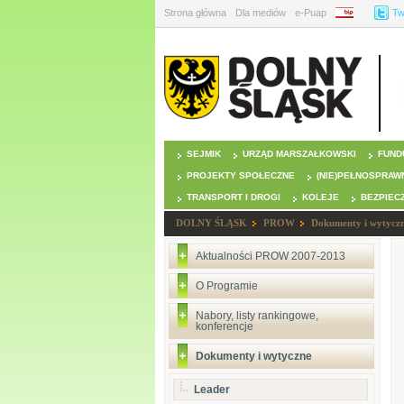
Strona główna
Dla mediów
e-Puap
BIP
Tw
SEJMIK
URZĄD MARSZAŁKOWSKI
FUND
PROJEKTY SPOŁECZNE
(NIE)PEŁNOSPRAW
TRANSPORT I DROGI
KOLEJE
BEZPIEC
DOLNY ŚLĄSK
PROW
Dokumenty i wytycz
Aktualności PROW 2007-2013
O Programie
Nabory, listy rankingowe,
konferencje
Dokumenty i wytyczne
Leader