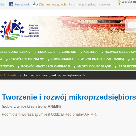
wersja g
itter
Facebook
Dla niesłyszących
Informacja o plikach cookies
USZE EUROPEJSKIE
EDUKACJA
ZDROWIE
KULTURA
ROZWÓJ OBSZARÓW
NI
ROZWÓJ REGIONALNY
GOSPODARKA
WSPÓŁPRACA Z ZAGRANICĄ
JE
ZEŃSTWO
ROZWÓJ MIAST I AGLOMERACJI
MŁODY DOLNY ŚLĄSK
SPOŁECZE
ne
Leader
Tworzenie i rozwój mikroprzedsiębiorstw
Tworzenie i rozwój mikroprzedsiębior
(
pobierz wnioski ze strony ARiMR
)
Podmiotem wdrażającym jest Oddział Regionalny ARiMR.