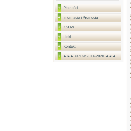
Płatności
Informacja i Promocja
KSOW
Linki
Kontakt
►►► PROW 2014-2020 ◄◄◄