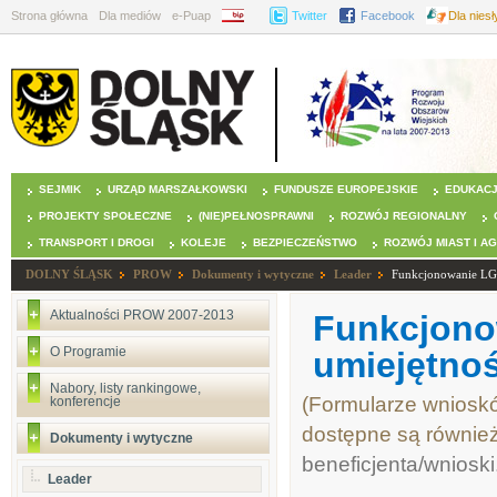
Strona główna
Dla mediów
e-Puap
BIP
Twitter
Facebook
Dla nies
SEJMIK
URZĄD MARSZAŁKOWSKI
FUNDUSZE EUROPEJSKIE
EDUKAC
PROJEKTY SPOŁECZNE
(NIE)PEŁNOSPRAWNI
ROZWÓJ REGIONALNY
TRANSPORT I DROGI
KOLEJE
BEZPIECZEŃSTWO
ROZWÓJ MIAST I A
DOLNY ŚLĄSK
PROW
Dokumenty i wytyczne
Leader
Funkcjonowanie L
Aktualności PROW 2007-2013
Funkcjono
O Programie
umiejętnoś
Nabory, listy rankingowe,
(Formularze wniosk
konferencje
dostępne są równie
Dokumenty i wytyczne
beneficjenta/wnioski
Leader