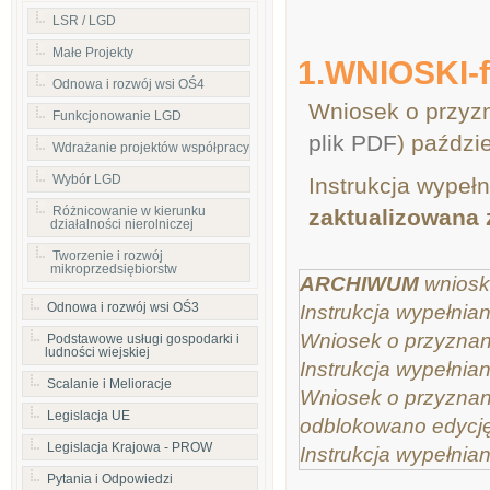
LSR / LGD
Małe Projekty
1.WNIOSKI-f
Odnowa i rozwój wsi OŚ4
Wniosek o przyz
Funkcjonowanie LGD
plik PDF
) paździ
Wdrażanie projektów współpracy
Wybór LGD
Instrukcja wypełn
Różnicowanie w kierunku
zaktualizowana 
działalności nierolniczej
Tworzenie i rozwój
mikroprzedsiębiorstw
ARCHIWUM
wnios
Odnowa i rozwój wsi OŚ3
Instrukcja wypełnian
Wniosek o przyznan
Podstawowe usługi gospodarki i
ludności wiejskiej
Instrukcja wypełnian
Scalanie i Melioracje
Wniosek o przyznan
Legislacja UE
odblokowano edycję
Legislacja Krajowa - PROW
Instrukcja wypełnian
Pytania i Odpowiedzi