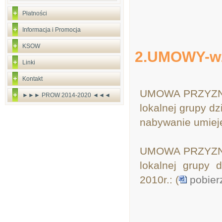
Płatności
Informacja i Promocja
KSOW
2.UMOWY-wz
Linki
Kontakt
UMOWA PRZYZNAN
►►► PROW 2014-2020 ◄◄◄
lokalnej grupy dz
nabywanie umiejęt
UMOWA
PRZYZN
lokalnej grupy d
2010r.: (
pobierz