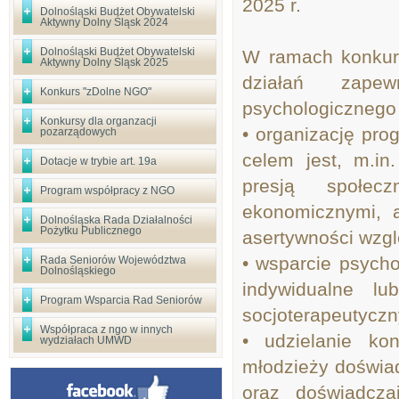
2025 r.
Dolnośląski Budżet Obywatelski
Aktywny Dolny Śląsk 2024
Dolnośląski Budżet Obywatelski
W ramach konkur
Aktywny Dolny Śląsk 2025
działań zapew
Konkurs "zDolne NGO"
psychologicznego 
Konkursy dla organzacji
• organizację pro
pozarządowych
celem jest, m.in
Dotacje w trybie art. 19a
presją społecz
Program współpracy z NGO
ekonomicznymi, 
Dolnośląska Rada Działalności
Pożytku Publicznego
asertywności wzg
• wsparcie psycho
Rada Seniorów Województwa
Dolnośląskiego
indywidualne l
Program Wsparcia Rad Seniorów
socjoterapeutyczn
Współpraca z ngo w innych
• udzielanie ko
wydziałach UMWD
młodzieży doświad
oraz doświadcza