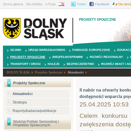
Strona główna
Dla mediów
e-Puap
BIP
Twitter
Facebook
Dla nies
PROJEKTY SPOŁECZNE
SEJMIK
URZĄD MARSZAŁKOWSKI
FUNDUSZE EUROPEJSKIE
EDUKAC
PROJEKTY SPOŁECZNE
(NIE)PEŁNOSPRAWNI
ROZWÓJ REGIONALNY
TRANSPORT I DROGI
KOLEJE
BEZPIECZEŃSTWO
ROZWÓJ MIAST I A
DOLNY ŚLĄSK
Projekty Społeczne
Aktualności
Projekty Społeczne
II nabór na otwarty konku
Aktualności
dostępności wsparcia psyc
Strategia
25.04.2025 10:53
Raporty/badania/publikacje
Celem konkursu 
Wydział Polityki Senioralnej i
zwiększenia dostę
Projektów Społecznych