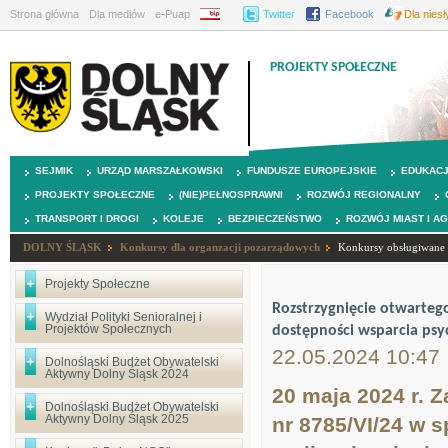
Strona główna
Dla mediów
e-Puap
BIP
Twitter
Facebook
Dla nies
PROJEKTY SPOŁECZNE
SEJMIK
URZĄD MARSZAŁKOWSKI
FUNDUSZE EUROPEJSKIE
EDUKAC
PROJEKTY SPOŁECZNE
(NIE)PEŁNOSPRAWNI
ROZWÓJ REGIONALNY
TRANSPORT I DROGI
KOLEJE
BEZPIECZEŃSTWO
ROZWÓJ MIAST I A
DOLNY ŚLĄSK
Konkursy dla organzacji pozarządowych
Konkursy obsługiwane p
Projekty Społeczne
Rozstrzygnięcie otwartego
Wydział Polityki Senioralnej i
Projektów Społecznych
dostępności wsparcia psyc
22.05.2024 10:47
Dolnośląski Budżet Obywatelski
Aktywny Dolny Śląsk 2024
20 maja 2024 r. 
Dolnośląski Budżet Obywatelski
Aktywny Dolny Śląsk 2025
nr 8785/VI/24 w s