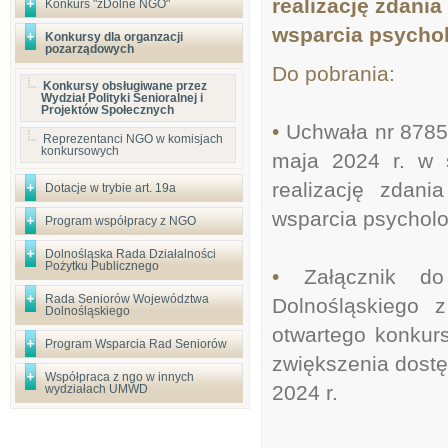
realizację zdani
Konkurs "zDolne NGO"
wsparcia psychol
Konkursy dla organzacji
pozarządowych
Do pobrania:
Konkursy obsługiwane przez
Wydział Polityki Senioralnej i
Projektów Społecznych
•
Uchwała nr 8785
Reprezentanci NGO w komisjach
konkursowych
maja 2024 r. w s
realizację zdani
Dotacje w trybie art. 19a
wsparcia psycholo
Program współpracy z NGO
Dolnośląska Rada Działalności
Pożytku Publicznego
•
Załącznik d
Rada Seniorów Województwa
Dolnośląskiego 
Dolnośląskiego
otwartego konkurs
Program Wsparcia Rad Seniorów
zwiększenia dostę
Współpraca z ngo w innych
2024 r.
wydziałach UMWD