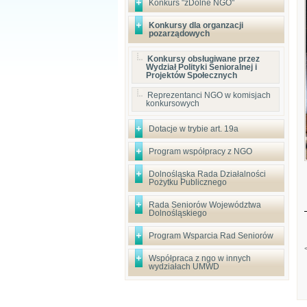
Konkurs "zDolne NGO"
Konkursy dla organzacji
pozarządowych
Konkursy obsługiwane przez
Wydział Polityki Senioralnej i
Projektów Społecznych
Reprezentanci NGO w komisjach
konkursowych
Dotacje w trybie art. 19a
Program współpracy z NGO
Dolnośląska Rada Działalności
Pożytku Publicznego
Rada Seniorów Województwa
Dolnośląskiego
Program Wsparcia Rad Seniorów
Współpraca z ngo w innych
wydziałach UMWD