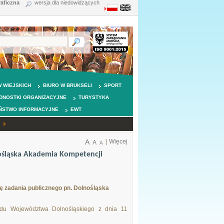
raficzna
wersja dla niedowidzących
 WIEJSKICH
BIURO W BRUKSELI
SPORT
DNOSTKI ORGANIZACYJNE
TURYSTYKA
ŃSTWO INFORMACYJNE
EWT
h
A
|
Więcej
A
A
nośląska Akademia Kompetencji
ę zadania publicznego pn. Dolnośląska
ądu Województwa Dolnośląskiego z dnia 11