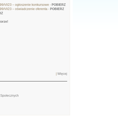
899/VI/23 – ogłoszenie konkursowe -
POBIERZ
899/VI/23 – oświadczenie oferenta -
POBIERZ
RZ
torze!
|
Więcej
w Społecznych