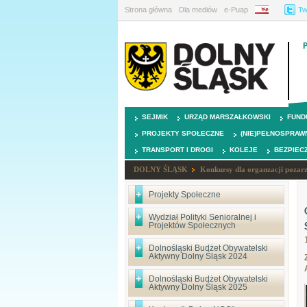
Strona główna
Dla mediów
e-Puap
BIP
Tw
SEJMIK
URZĄD MARSZAŁKOWSKI
FUND
PROJEKTY SPOŁECZNE
(NIE)PEŁNOSPRAW
TRANSPORT I DROGI
KOLEJE
BEZPIEC
DOLNY ŚLĄSK
Konkursy dla organzacji poza
Projekty Społeczne
Wydział Polityki Senioralnej i
Projektów Społecznych
Dolnośląski Budżet Obywatelski
Aktywny Dolny Śląsk 2024
Dolnośląski Budżet Obywatelski
Aktywny Dolny Śląsk 2025