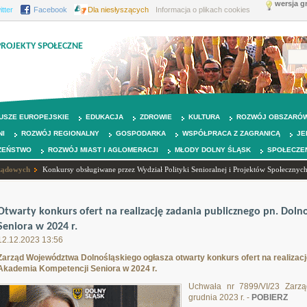
wersja g
itter
Facebook
Dla niesłyszących
Informacja o plikach cookies
PROJEKTY SPOŁECZNE
USZE EUROPEJSKIE
EDUKACJA
ZDROWIE
KULTURA
ROZWÓJ OBSZARÓW
NI
ROZWÓJ REGIONALNY
GOSPODARKA
WSPÓŁPRACA Z ZAGRANICĄ
JE
ZEŃSTWO
ROZWÓJ MIAST I AGLOMERACJI
MŁODY DOLNY ŚLĄSK
SPOŁECZE
rządowych
Konkursy obsługiwane przez Wydział Polityki Senioralnej i Projektów Społecznyc
Otwarty konkurs ofert na realizację zadania publicznego pn. Dol
Seniora w 2024 r.
12.12.2023 13:56
Zarząd Województwa Dolnośląskiego ogłasza otwarty konkurs ofert na realizacj
Akademia Kompetencji Seniora w 2024 r.
Uchwała nr 7899/VI/23 Zarz
grudnia 2023 r. -
POBIERZ