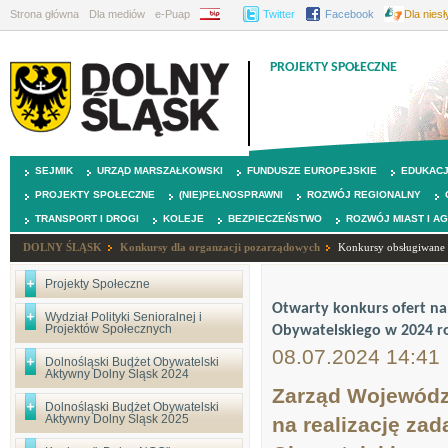
Strona główna
Dla mediów
e-Puap
BIP
Twitter
Facebook
Dla nies
PROJEKTY SPOŁECZNE
SEJMIK
URZĄD MARSZAŁKOWSKI
FUNDUSZE EUROPEJSKIE
EDUKAC
PROJEKTY SPOŁECZNE
(NIE)PEŁNOSPRAWNI
ROZWÓJ REGIONALNY
TRANSPORT I DROGI
KOLEJE
BEZPIECZEŃSTWO
ROZWÓJ MIAST I A
DOLNY ŚLĄSK
Konkursy dla organzacji pozarządowych
Konkursy obsługiwane p
Projekty Społeczne
Otwarty konkurs ofert na
Wydział Polityki Senioralnej i
Projektów Społecznych
Obywatelskiego w 2024 r
08.07.2024 14:41
Dolnośląski Budżet Obywatelski
Aktywny Dolny Śląsk 2024
Zarząd Województ
Dolnośląski Budżet Obywatelski
Aktywny Dolny Śląsk 2025
na realizację za