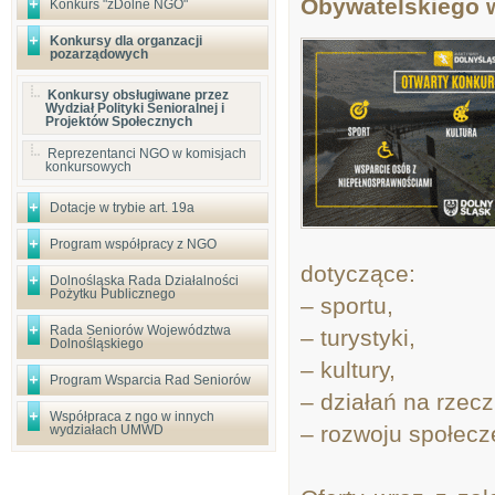
Obywatelskiego w
Konkurs "zDolne NGO"
Konkursy dla organzacji
pozarządowych
Konkursy obsługiwane przez
Wydział Polityki Senioralnej i
Projektów Społecznych
Reprezentanci NGO w komisjach
konkursowych
Dotacje w trybie art. 19a
Program współpracy z NGO
dotyczące:
Dolnośląska Rada Działalności
Pożytku Publicznego
– sportu,
Rada Seniorów Województwa
– turystyki,
Dolnośląskiego
– kultury,
Program Wsparcia Rad Seniorów
– działań na rzec
Współpraca z ngo w innych
– rozwoju społecz
wydziałach UMWD