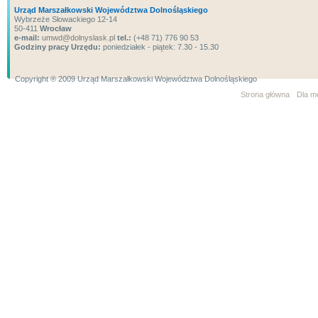
Urząd Marszałkowski Województwa Dolnośląskiego
Wybrzeże Słowackiego 12-14
50-411
Wrocław
e-mail:
umwd@dolnyslask.pl
tel.:
(+48 71) 776 90 53
Godziny pracy Urzędu:
poniedziałek - piątek: 7.30 - 15.30
Copyright ® 2009 Urząd Marszałkowski Województwa Dolnośląskiego
Strona główna
Dla m