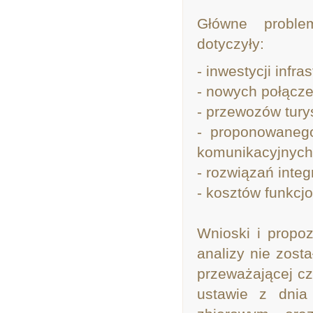
Główne proble
dotyczyły:
- inwestycji infra
- nowych połączeń
- przewozów tury
- proponowanego
komunikacyjnych
- rozwiązań inte
- kosztów funkcj
Wnioski i propo
analizy nie zost
przeważającej cz
ustawie z dnia