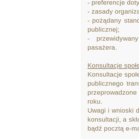
- preferencje do
- zasady organiz
- pożądany stan
publicznej;
- przewidywany
pasażera.
Konsultacje społ
Konsultacje spo
publicznego tra
przeprowadzone z
roku.
Uwagi i wnioski 
konsultacji, a s
bądź pocztą e-ma