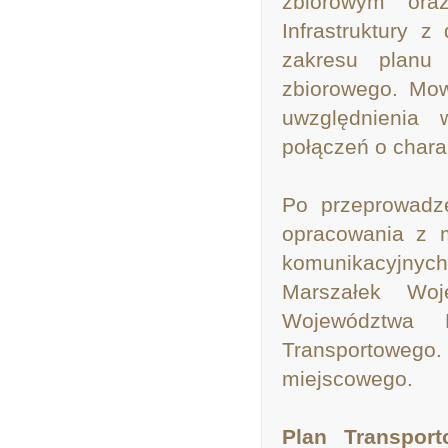
zbiorowym ora
Infrastruktury 
zakresu planu 
zbiorowego. Mow
uwzględnienia 
połączeń o chara
Po przeprowadze
opracowania z m
komunikacyjnyc
Marszałek Woje
Województwa D
Transportowego
miejscowego.
Plan Transpor