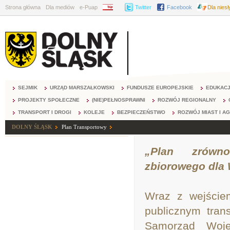
Strona główna
Dla mediów
e-Puap
BIP
Twitter
Facebook
Dla nies
SEJMIK
URZĄD MARSZAŁKOWSKI
FUNDUSZE EUROPEJSKIE
EDUKAC
PROJEKTY SPOŁECZNE
(NIE)PEŁNOSPRAWNI
ROZWÓJ REGIONALNY
TRANSPORT I DROGI
KOLEJE
BEZPIECZEŃSTWO
ROZWÓJ MIAST I A
DOLNY ŚLĄSK
Plan Transportowy
„Plan zrówno
zbiorowego dla
Wraz z wejście
publicznym tran
Samorząd Woje