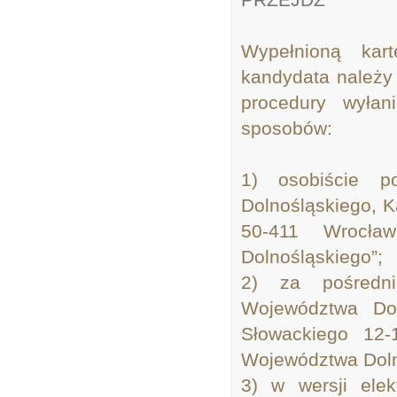
Wypełnioną kar
kandydata należy 
procedury wyła
sposobów:
1) osobiście p
Dolnośląskiego, K
50-411 Wrocła
Dolnośląskiego”;
2) za pośredn
Województwa Dol
Słowackiego 12-
Województwa Doln
3) w wersji ele