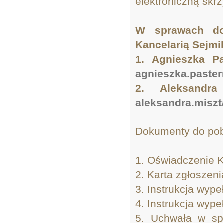
elektroniczną skr
W sprawach do
Kancelarią Sejmi
1. Agnieszka Pa
agnieszka.paster
2. Aleksand
aleksandra.misz
Dokumenty do pob
1. Oświadczenie 
2. Karta zgłoszen
3. Instrukcja wyp
4. Instrukcja wype
5. Uchwała w sp