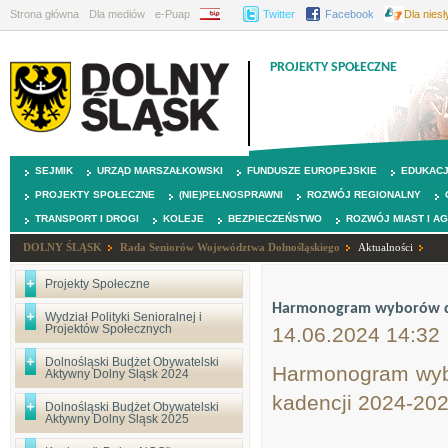
Strona główna
Dla mediów
e-Puap
BIP
Twitter
Facebook
Dla nies
PROJEKTY SPOŁECZNE
SEJMIK
URZĄD MARSZAŁKOWSKI
FUNDUSZE EUROPEJSKIE
EDUKAC
PROJEKTY SPOŁECZNE
(NIE)PEŁNOSPRAWNI
ROZWÓJ REGIONALNY
TRANSPORT I DROGI
KOLEJE
BEZPIECZEŃSTWO
ROZWÓJ MIAST I A
DOLNY ŚLĄSK
Rada Seniorów Województwa Dolnośląskiego
Aktualności
Projekty Społeczne
Harmonogram wyborów do
Wydział Polityki Senioralnej i
Projektów Społecznych
14.06.2024 14:32
Dolnośląski Budżet Obywatelski
Harmonogram wyb
Aktywny Dolny Śląsk 2024
kadencji 2024-202
Dolnośląski Budżet Obywatelski
Aktywny Dolny Śląsk 2025