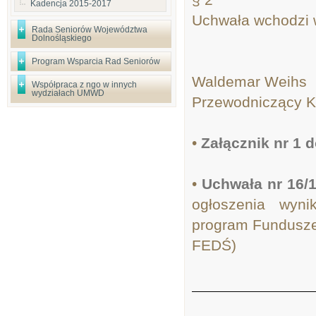
Kadencja 2015-2017
Uchwała wchodzi w
Rada Seniorów Województwa
Dolnośląskiego
Program Wsparcia Rad Seniorów
Waldemar Weihs
Współpraca z ngo w innych
wydziałach UMWD
Przewodniczący K
•
Załącznik nr 1 
•
Uchwała nr 16/1
ogłoszenia wyn
program Fundusze
FEDŚ)