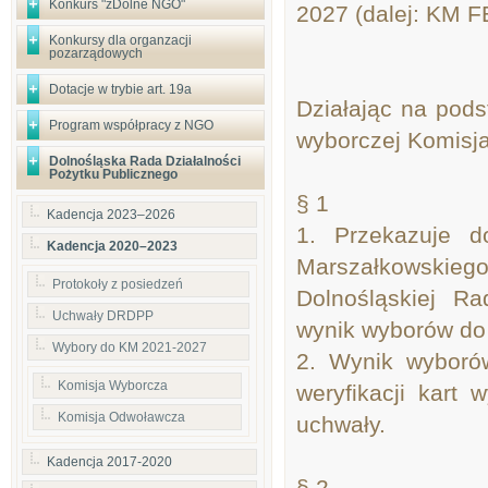
Konkurs "zDolne NGO"
2027 (dalej: KM F
Konkursy dla organzacji
pozarządowych
Dotacje w trybie art. 19a
Działając na pods
Program współpracy z NGO
wyborczej Komisja
Dolnośląska Rada Działalności
Pożytku Publicznego
§ 1
Kadencja 2023–2026
1. Przekazuje d
Kadencja 2020–2023
Marszałkowski
Protokoły z posiedzeń
Dolnośląskiej R
Uchwały DRDPP
wynik wyborów do
Wybory do KM 2021-2027
2. Wynik wyboró
Komisja Wyborcza
weryfikacji kart
Komisja Odwoławcza
uchwały.
Kadencja 2017-2020
§ 2