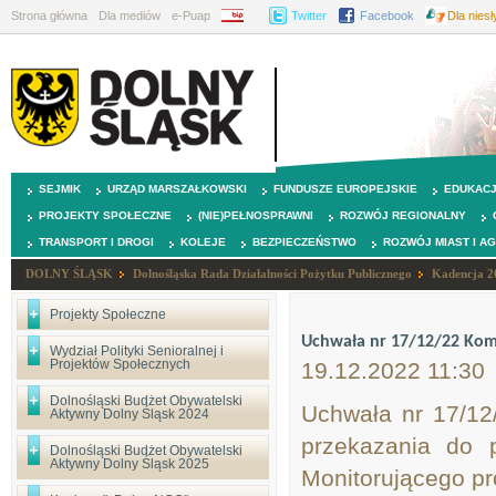
Strona główna
Dla mediów
e-Puap
BIP
Twitter
Facebook
Dla nies
SEJMIK
URZĄD MARSZAŁKOWSKI
FUNDUSZE EUROPEJSKIE
EDUKAC
PROJEKTY SPOŁECZNE
(NIE)PEŁNOSPRAWNI
ROZWÓJ REGIONALNY
TRANSPORT I DROGI
KOLEJE
BEZPIECZEŃSTWO
ROZWÓJ MIAST I A
DOLNY ŚLĄSK
Dolnośląska Rada Działalności Pożytku Publicznego
Kadencja 2
Projekty Społeczne
Uchwała nr 17/12/22 Komis
Wydział Polityki Senioralnej i
Projektów Społecznych
19.12.2022 11:30
Dolnośląski Budżet Obywatelski
Uchwała nr 17/12
Aktywny Dolny Śląsk 2024
przekazania do 
Dolnośląski Budżet Obywatelski
Aktywny Dolny Śląsk 2025
Monitorującego p