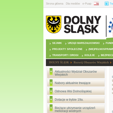
Strona główna
Dla mediów
e-Puap
BIP
Tw
SEJMIK
URZĄD MARSZAŁKOWSKI
FUND
PROJEKTY SPOŁECZNE
(NIE)PEŁNOSPRAW
TRANSPORT I DROGI
KOLEJE
BEZPIEC
DOLNY ŚLĄSK
Rozwój Obszarów Wiejskich
Aktualności Wydział Obszarów
Wiejskich
Nabory aktualnie trwające
Odnowa Wsi Dolnośląskiej
Dotacje w trybie 19a.
Bieżące utrzymanie urządzeń
melioracji wodnych