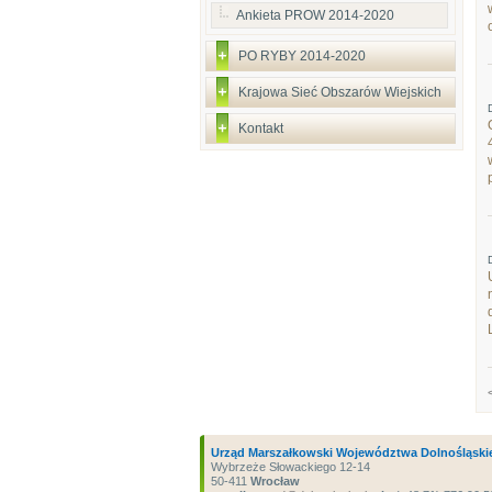
Ankieta PROW 2014-2020
PO RYBY 2014-2020
Krajowa Sieć Obszarów Wiejskich
Kontakt
Urząd Marszałkowski Województwa Dolnośląski
Wybrzeże Słowackiego 12-14
50-411
Wrocław