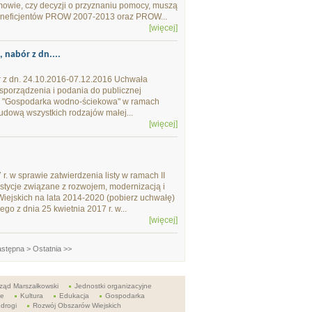
mowie, czy decyzji o przyznaniu pomocy, muszą
eneficjentów PROW 2007-2013 oraz PROW...
[więcej]
nabór z dn....
 z dn. 24.10.2016-07.12.2016 Uchwała
sporządzenia i podania do publicznej
ypu "Gospodarka wodno-ściekowa" w ramach
udową wszystkich rodzajów małej...
[więcej]
 w sprawie zatwierdzenia listy w ramach II
stycje związane z rozwojem, modernizacją i
ejskich na lata 2014-2020 (pobierz uchwałę)
o z dnia 25 kwietnia 2017 r. w...
[więcej]
stępna >
Ostatnia >>
ząd Marszałkowski
Jednostki organizacyjne
ie
Kultura
Edukacja
Gospodarka
 drogi
Rozwój Obszarów Wiejskich