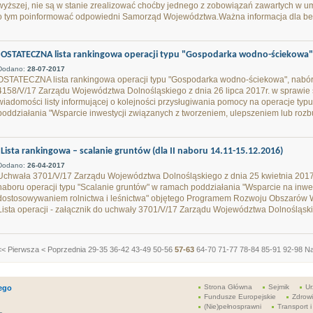
wyższej, nie są w stanie zrealizować choćby jednego z zobowiązań zawartych w u
o tym poinformować odpowiedni Samorząd Województwa.Ważna informacja dla b
OSTATECZNA lista rankingowa operacji typu "Gospodarka wodno-ściekowa", 
Dodano:
28-07-2017
OSTATECZNA lista rankingowa operacji typu "Gospodarka wodno-ściekowa", nabór
4158/V/17 Zarządu Województwa Dolnośląskiego z dnia 26 lipca 2017r. w sprawie 
wiadomości listy informującej o kolejności przysługiwania pomocy na operacje t
poddziałania "Wsparcie inwestycji związanych z tworzeniem, ulepszeniem lub rozb
Lista rankingowa – scalanie gruntów (dla II naboru 14.11-15.12.2016)
Dodano:
26-04-2017
Uchwała 3701/V/17 Zarządu Województwa Dolnośląskiego z dnia 25 kwietnia 2017 r.
naboru operacji typu "Scalanie gruntów" w ramach poddziałania "Wsparcie na inwe
dostosowywaniem rolnictwa i leśnictwa" objętego Programem Rozwoju Obszarów Wi
Lista operacji - załącznik do uchwały 3701/V/17 Zarządu Województwa Dolnośląskieg
<< Pierwsza
< Poprzednia
29-35
36-42
43-49
50-56
57-63
64-70
71-77
78-84
85-91
92-98
Na
Strona Główna
Sejmik
Ur
ego
Fundusze Europejskie
Zdrow
(Nie)pełnosprawni
Transport i