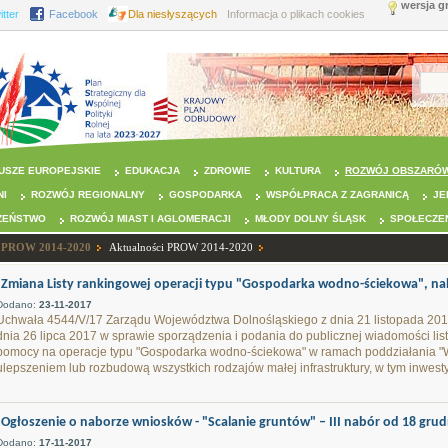
wersja g
itter
Facebook
Dla niesłyszących
Informacja o plikach cookies
USZE EUROPEJSKIE
EDUKACJA
ZDROWIE
KULTURA
ROZWÓJ OBSZARÓW
NI
ROZWÓJ REGIONALNY
GOSPODARKA
WSPÓŁPRACA Z ZAGRANICĄ
JE
ZEŃSTWO
ROZWÓJ MIAST I AGLOMERACJI
MŁODY DOLNY ŚLĄSK
SPOŁECZE
PROW 2014-2020
Aktualności PROW 2014-2020
Zmiana Listy rankingowej operacji typu "Gospodarka wodno-ściekowa", nab
Dodano:
23-11-2017
Uchwała 4544/V/17 Zarządu Województwa Dolnośląskiego z dnia 21 listopada 201
dnia 26 lipca 2017 w sprawie sporządzenia i podania do publicznej wiadomości list
pomocy na operacje typu "Gospodarka wodno-ściekowa" w ramach poddziałania "W
ulepszeniem lub rozbudową wszystkich rodzajów małej infrastruktury, w tym inwestyc
Ogłoszenie o naborze wniosków - "Scalanie gruntów" – III nabór od 18 grudni
Dodano:
17-11-2017