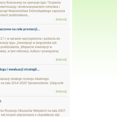
ocy finansowej na operacje typu "Scalanie
dernizacją i dostosowywaniem rolnictwa i
Zarząd Województwa Dolnośląskiego zaprasza
mach poddziałania...
[więcej]
aczone na cele promocji...
7 r. w sprawie sporządzenia i podania do
eracje typu „Inwestycje w targowiska lub
poddziałania „Wsparcie inwestycji w
iej, w tym rekreacji, kultury i powiązanej
[więcej]
u i ewaluacji strategii...
luacji strategii rozwoju lokalnego
na lata 2014-2020 Sprawozdanie: Załącznik
[więcej]
0
gramu Rozwoju Obszarów Wiejskich na lata 2007-
ub innymi zdarzeniami o charakterze siły