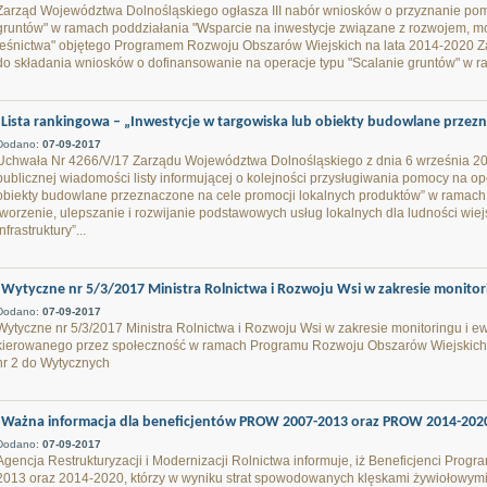
Zarząd Województwa Dolnośląskiego ogłasza III nabór wniosków o przyznanie pom
gruntów" w ramach poddziałania "Wsparcie na inwestycje związane z rozwojem, mo
leśnictwa" objętego Programem Rozwoju Obszarów Wiejskich na lata 2014-2020 
do składania wniosków o dofinansowanie na operacje typu "Scalanie gruntów" w ra
Lista rankingowa – „Inwestycje w targowiska lub obiekty budowlane przezn
Dodano:
07-09-2017
Uchwała Nr 4266/V/17 Zarządu Województwa Dolnośląskiego z dnia 6 września 201
publicznej wiadomości listy informującej o kolejności przysługiwania pomocy na op
obiekty budowlane przeznaczone na cele promocji lokalnych produktów” w ramach 
tworzenie, ulepszanie i rozwijanie podstawowych usług lokalnych dla ludności wiejsk
infrastruktury”...
Wytyczne nr 5/3/2017 Ministra Rolnictwa i Rozwoju Wsi w zakresie monitoring
Dodano:
07-09-2017
Wytyczne nr 5/3/2017 Ministra Rolnictwa i Rozwoju Wsi w zakresie monitoringu i ewa
kierowanego przez społeczność w ramach Programu Rozwoju Obszarów Wiejskich 
nr 2 do Wytycznych
Ważna informacja dla beneficjentów PROW 2007-2013 oraz PROW 2014-202
Dodano:
07-09-2017
Agencja Restrukturyzacji i Modernizacji Rolnictwa informuje, iż Beneficjenci Pro
2013 oraz 2014-2020, którzy w wyniku strat spowodowanych klęskami żywiołowymi l