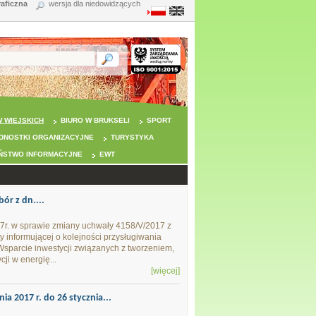
raficzna
wersja dla niedowidzących
 WIEJSKICH
BIURO W BRUKSELI
SPORT
DNOSTKI ORGANIZACYJNE
TURYSTYKA
ŃSTWO INFORMACYJNE
EWT
ór z dn....
7r. w sprawie zmiany uchwały 4158/V/2017 z
y informującej o kolejności przysługiwania
sparcie inwestycji związanych z tworzeniem,
ji w energię...
[więcej]
a 2017 r. do 26 stycznia...