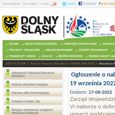
Strona główna
Dla mediów
e-Puap
BIP
Twitter
Facebook
Dla nies
SEJMIK
URZĄD MARSZAŁKOWSKI
FUNDUSZE EUROPEJSKIE
EDUKAC
PROJEKTY SPOŁECZNE
(NIE)PEŁNOSPRAWNI
ROZWÓJ REGIONALNY
TRANSPORT I DROGI
KOLEJE
BEZPIECZEŃSTWO
ROZWÓJ MIAST I A
DOLNY ŚLĄSK
Rozwój Obszarów Wiejskich
PROW 2014-2020
Aktualności
Aktualności Wydział Obszarów
Ogłoszenie o na
Wiejskich
19 września 2022 
Nabory aktualnie trwające
Dodano:
17-08-2022
Odnowa Wsi Dolnośląskiej
Zarząd Województ
Dotacje w trybie 19a.
VI naborze o dofi
Bieżące utrzymanie urządzeń
ramach poddziałan
melioracji wodnych