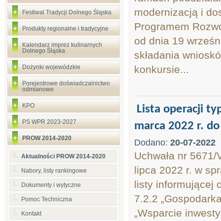
modernizacją i do
Festiwal Tradycji Dolnego Śląska
Programem Rozwoj
Produkty regionalne i tradycyjne
od dnia 19 wrześni
Kalendarz imprez kulinarnych
Dolnego Śląska
składania wniosk
Dożynki wojewódzkie
konkursie...
Porejestrowe doświadczalnictwo
odmianowe
KPO
Lista operacji 
PS WPR 2023-2027
marca 2022 r. do
PROW 2014-2020
Dodano:
20-07-2022
Uchwała nr 5671/
Aktualności PROW 2014-2020
lipca 2022 r. w s
Nabory, listy rankingowe
listy informującej
Dokumenty i wytyczne
7.2.2 „Gospodark
Pomoc Techniczna
„Wsparcie inwesty
Kontakt