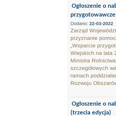
Ogłoszenie o na
przygotowawcze
Dodano:
22-03-2022
Zarząd Województ
przyznanie pomoc
„Wsparcie przygo
Wiejskich na lata 
Ministra Rolnictw
szczegółowych wa
ramach poddziała
Rozwoju Obszarów 
Ogłoszenie o n
(trzecia edycja)