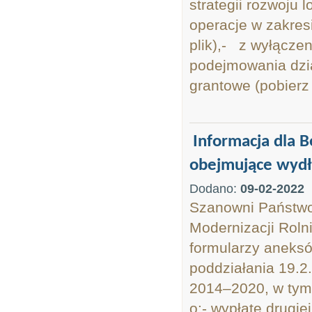
strategii rozwoju
operacje w zakres
plik),- z wyłącze
podejmowania dzia
grantowe (pobierz
Informacja dla B
obejmujące wydł
Dodano:
09-02-2022
Szanowni Państwo,
Modernizacji Roln
formularzy aneks
poddziałania 19.
2014–2020, w tym
o:- wypłatę drugie