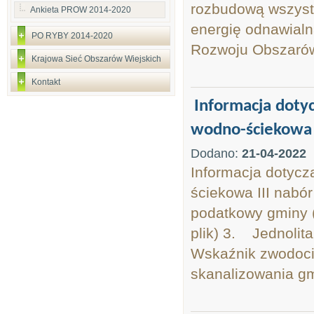
rozbudową wszystki
Ankieta PROW 2014-2020
energię odnawialn
PO RYBY 2014-2020
Rozwoju Obszarów 
Krajowa Sieć Obszarów Wiejskich
Kontakt
Informacja doty
wodno-ściekowa 
Dodano:
21-04-2022
Informacja dotycz
ściekowa III nabó
podatkowy gminy (
plik) 3. Jednolit
Wskaźnik zwodoci
skanalizowania gm