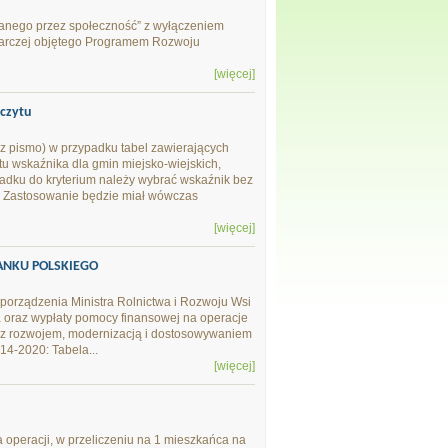
owanego przez społeczność” z wyłączeniem
odarczej objętego Programem Rozwoju
[więcej]
czytu
rz pismo) w przypadku tabel zawierających
u wskaźnika dla gmin miejsko-wiejskich,
padku do kryterium należy wybrać wskaźnik bez
ys. Zastosowanie będzie miał wówczas
[więcej]
BANKU POLSKIEGO
zporządzenia Ministra Rolnictwa i Rozwoju Wsi
a oraz wypłaty pomocy finansowej na operacje
e z rozwojem, modernizacją i dostosowywaniem
14-2020: Tabela...
[więcej]
 operacji, w przeliczeniu na 1 mieszkańca na