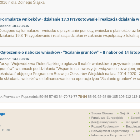
2016 r. dla Dolnego Śląska
Formularze wniosków - działanie 19.3 Przygotowanie i realizacja działania w 
Dodano:
18-10-2016
Dostępne są formularze: wniosku o przyznanie pomocy, wniosku o płatność oraz 
działania 19.3 "Przygotowanie i realizacja działań w zakresie współpracy z lokalną 
Ogłoszenie o naborze wniosków - "Scalanie gruntów" – II nabór od 14 listop
Dodano:
13-10-2016
Zarząd Województwa Dolnośląskiego ogłasza II nabór wniosków o przyznanie pomo
gruntów" w ramach poddziałania "Wsparcie na inwestycje związane z rozwojem, m
leśnictwa" objętego Programem Rozwoju Obszarów Wiejskich na lata 2014-2020
do składania wniosków o dofinansowanie na operacje typu "Scalanie gruntów" w ra
<< Pierwsza
< Poprzednia
50-56
57-63
64-70
71-77
78-84
85-91
92-98
99-105
106-112
113-
Strona Główna
Sejmik
Ur
ego
Fundusze Europejskie
Zdrow
(Nie)pełnosprawni
Transport i
3
Rozwój Regionalny
Bezpiecz
- 15.30
Rozwój miast i aglomeracji
De
Informacja o Urzędzie w ETR