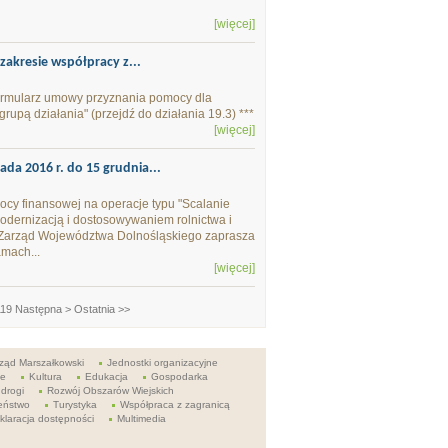
[więcej]
zakresie współpracy z...
formularz umowy przyznania pomocy dla
grupą działania" (przejdź do działania 19.3) ***
[więcej]
ada 2016 r. do 15 grudnia...
cy finansowej na operacje typu "Scalanie
odernizacją i dostosowywaniem rolnictwa i
 Zarząd Województwa Dolnośląskiego zaprasza
mach...
[więcej]
119
Następna >
Ostatnia >>
ząd Marszałkowski
Jednostki organizacyjne
ie
Kultura
Edukacja
Gospodarka
 drogi
Rozwój Obszarów Wiejskich
eństwo
Turystyka
Współpraca z zagranicą
klaracja dostępności
Multimedia