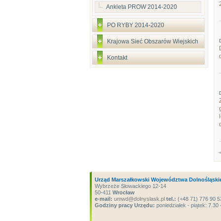
Ankieta PROW 2014-2020
PO RYBY 2014-2020
Krajowa Sieć Obszarów Wiejskich
Kontakt
Urząd Marszałkowski Województwa Dolnośląski
Wybrzeże Słowackiego 12-14
50-411
Wrocław
e-mail:
umwd@dolnyslask.pl
tel.:
(+48 71) 776 90 5
Godziny pracy Urzędu:
poniedziałek - piątek: 7.30 