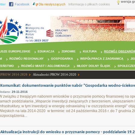
wersja g
itter
Facebook
Dla niesłyszących
Informacja o plikach cookies
USZE EUROPEJSKIE
EDUKACJA
ZDROWIE
KULTURA
ROZWÓJ OBSZARÓW
NI
ROZWÓJ REGIONALNY
GOSPODARKA
WSPÓŁPRACA Z ZAGRANICĄ
JE
ZEŃSTWO
ROZWÓJ MIAST I AGLOMERACJI
MŁODY DOLNY ŚLĄSK
SPOŁECZE
PROW 2014-2020
Aktualności PROW 2014-2020
Komunikat: dokumentowanie punktów nabór "Gospodarka wodno-ścieko
Dodano:
29-11-2016
W związku z trwającym naborem wniosków o przyznanie pomocy finansowej na op
ramach poddziałania „Wsparcie inwestycji związanych z tworzeniem, ulepszaniem 
infrastruktury, w tym inwestycji w energię odnawialną i w oszczędzanie energii”
Wiejskich na lata 2014-2020 w terminie: od 24 października 2016 r. do 7 grudnia 2
rozporządzenia...
Aktualizacja instrukcji do wniosku o przyznanie pomocy - poddziałanie 19.2