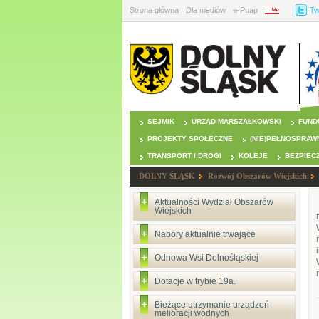
Strona główna
Dla mediów
e-Puap
BIP
Tw
SEJMIK
URZĄD MARSZAŁKOWSKI
FUND
PROJEKTY SPOŁECZNE
(NIE)PEŁNOSPRAW
TRANSPORT I DROGI
KOLEJE
BEZPIEC
DOLNY ŚLĄSK
Rozwój Obszarów Wiejskich
Aktualności Wydział Obszarów
Wiejskich
Nabory aktualnie trwające
Odnowa Wsi Dolnośląskiej
Dotacje w trybie 19a.
Bieżące utrzymanie urządzeń
melioracji wodnych