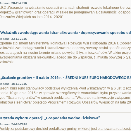
Dodano:
28-11-2016
19.2 „Wsparcie na wdrażanie operacji w ramach strategii rozwoju lokalnego kier
projektów grantowych oraz operacji w zakresie podejmowania działalności gosp
Obszarów Wiejskich na lata 2014–2020”.
Wskaźnik zwodociągowania i skanalizowania - doprecyzowanie sposobu od
Dodano:
23-11-2016
Zgodnie z pismem Ministerstwa Rolnictwa i Rozwoju Wsi z listopada 2016 r. (pobie
wskaźniki zwodociągowania i skanalizowania doprecyzowany został sposób odczyt
posiadających na swoim terenie miasto powyżej 5 tys. mieszkańców. W takim przy
uwzględniania obszaru niekwalifikującego się do wsparcia, tj. miasta powyżej 5 t
wskaźnik...
„Scalanie gruntów – II nabór 2016 r. – ŚREDNI KURS EURO NARODOWEGO 
Dodano:
15-11-2016
Średni kurs euro stanowiący podstawę wyliczenia kwot wskazanych w § 6 ust. 2 ro
z dnia 10 grudnia 2015 r. w sprawie szczegółowych warunków i trybu przyznawani
typu "Scalanie gruntów" w ramach poddziałania "Wsparcie na inwestycje związan
rolnictwa i leśnictwa" objętego Programem Rozwoju Obszarów Wiejskich na lata 20
Kryteria wyboru operacji „Gospodarka wodno–ściekowa”
Dodano:
24-10-2016
Punkty za podstawowy dochód podatkowy gminy, w której jest planowana realizacja