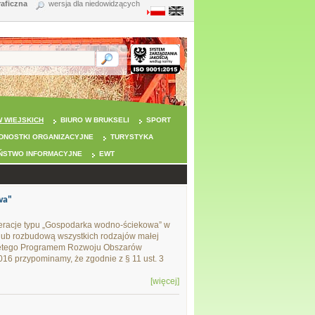
raficzna
wersja dla niedowidzących
 WIEJSKICH
BIURO W BRUKSELI
SPORT
DNOSTKI ORGANIZACYJNE
TURYSTYKA
ŃSTWO INFORMACYJNE
EWT
wa"
eracje typu „Gospodarka wodno-ściekowa” w
lub rozbudową wszystkich rodzajów małej
 objętego Programem Rozwoju Obszarów
016 przypominamy, że zgodnie z § 11 ust. 3
[więcej]