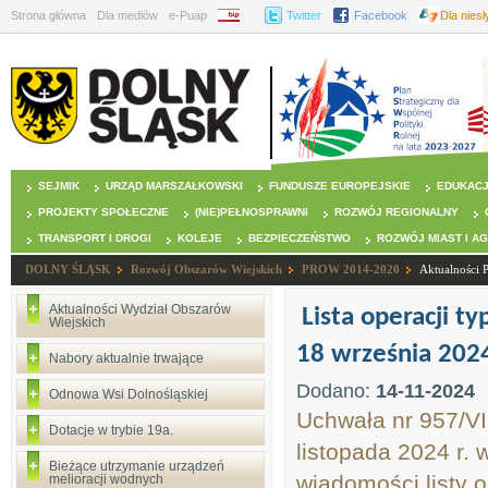
Strona główna
Dla mediów
e-Puap
BIP
Twitter
Facebook
Dla nies
SEJMIK
URZĄD MARSZAŁKOWSKI
FUNDUSZE EUROPEJSKIE
EDUKAC
PROJEKTY SPOŁECZNE
(NIE)PEŁNOSPRAWNI
ROZWÓJ REGIONALNY
TRANSPORT I DROGI
KOLEJE
BEZPIECZEŃSTWO
ROZWÓJ MIAST I A
DOLNY ŚLĄSK
Rozwój Obszarów Wiejskich
PROW 2014-2020
Aktualności
Aktualności Wydział Obszarów
Lista operacji 
Wiejskich
18 września 2024
Nabory aktualnie trwające
Dodano:
14-11-2024
Odnowa Wsi Dolnośląskiej
Uchwała nr 957/VI
Dotacje w trybie 19a.
listopada 2024 r. 
Bieżące utrzymanie urządzeń
wiadomości listy o
melioracji wodnych