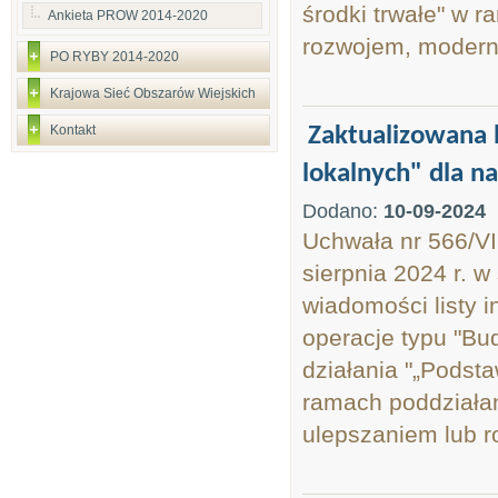
środki trwałe" w 
Ankieta PROW 2014-2020
rozwojem, moderniz
PO RYBY 2014-2020
Krajowa Sieć Obszarów Wiejskich
Kontakt
Zaktualizowana 
lokalnych" dla n
Dodano:
10-09-2024
Uchwała nr 566/VI
sierpnia 2024 r. w
wiadomości listy 
operacje typu "Bu
działania "„Podst
ramach poddziałan
ulepszaniem lub r