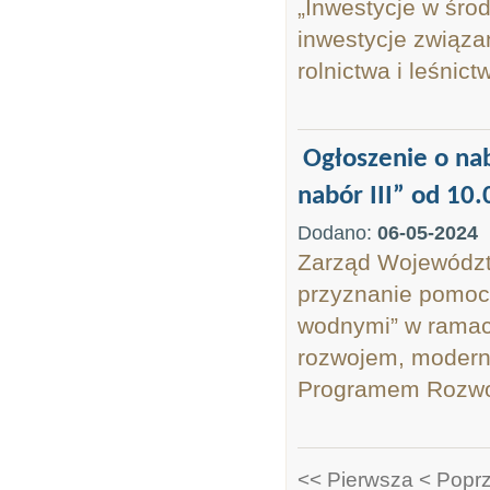
„Inwestycje w śro
inwestycje związa
rolnictwa i leśnictw
Ogłoszenie o na
nabór III” od 10.
Dodano:
06-05-2024
Zarząd Województ
przyznanie pomocy
wodnymi” w ramach
rozwojem, moderni
Programem Rozwoj
<< Pierwsza
< Popr