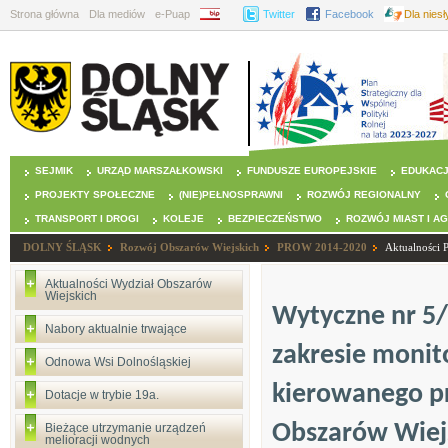
Strona główna
Dla mediów
e-Puap
BIP
Twitter
Facebook
Dla nies
SEJMIK
URZĄD MARSZAŁKOWSKI
FUNDUSZE EUROPEJSKIE
EDUKAC
PROJEKTY SPOŁECZNE
(NIE)PEŁNOSPRAWNI
ROZWÓJ REGIONALNY
TRANSPORT I DROGI
KOLEJE
BEZPIECZEŃSTWO
ROZWÓJ MIAST I A
DOLNY ŚLĄSK
Rozwój Obszarów Wiejskich
PROW 2014-2020
Aktualności
Aktualności Wydział Obszarów
Wiejskich
Wytyczne nr 5/
Nabory aktualnie trwające
zakresie monito
Odnowa Wsi Dolnośląskiej
kierowanego p
Dotacje w trybie 19a.
Obszarów Wiejs
Bieżące utrzymanie urządzeń
melioracji wodnych