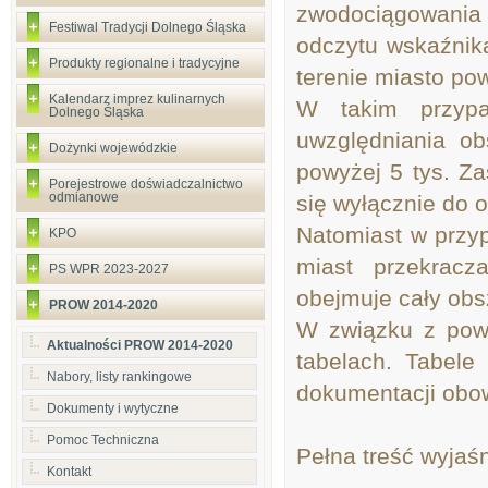
zwodociągowani
Festiwal Tradycji Dolnego Śląska
odczytu wskaźnik
Produkty regionalne i tradycyjne
terenie miasto po
Kalendarz imprez kulinarnych
W takim przypa
Dolnego Śląska
uwzględniania ob
Dożynki wojewódzkie
powyżej 5 tys. Z
Porejestrowe doświadczalnictwo
odmianowe
się wyłącznie do o
Natomiast w przyp
KPO
miast przekrac
PS WPR 2023-2027
obejmuje cały obsz
PROW 2014-2020
W związku z pow
Aktualności PROW 2014-2020
tabelach. Tabele
Nabory, listy rankingowe
dokumentacji obo
Dokumenty i wytyczne
Pomoc Techniczna
Pełna treść wyjaś
Kontakt