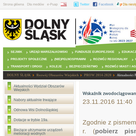
Strona główna
Dla mediów
e-Puap
BIP
Twitter
Facebook
Dla nies
SEJMIK
URZĄD MARSZAŁKOWSKI
FUNDUSZE EUROPEJSKIE
EDUKAC
PROJEKTY SPOŁECZNE
(NIE)PEŁNOSPRAWNI
ROZWÓJ REGIONALNY
TRANSPORT I DROGI
KOLEJE
BEZPIECZEŃSTWO
ROZWÓJ MIAST I A
DOLNY ŚLĄSK
Rozwój Obszarów Wiejskich
PROW 2014-2020
Aktualności
Aktualności Wydział Obszarów
Wiejskich
Wskaźnik zwodociągowani
Nabory aktualnie trwające
23.11.2016 11:40
Odnowa Wsi Dolnośląskiej
Dotacje w trybie 19a.
Zgodnie z pismem 
r. (
pobierz pi
Bieżące utrzymanie urządzeń
melioracji wodnych