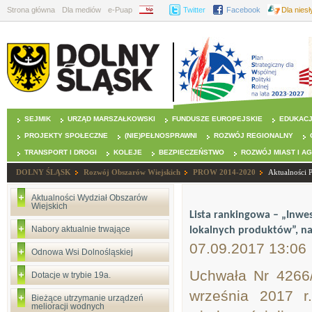
Strona główna
Dla mediów
e-Puap
BIP
Twitter
Facebook
Dla nies
SEJMIK
URZĄD MARSZAŁKOWSKI
FUNDUSZE EUROPEJSKIE
EDUKAC
PROJEKTY SPOŁECZNE
(NIE)PEŁNOSPRAWNI
ROZWÓJ REGIONALNY
TRANSPORT I DROGI
KOLEJE
BEZPIECZEŃSTWO
ROZWÓJ MIAST I A
DOLNY ŚLĄSK
Rozwój Obszarów Wiejskich
PROW 2014-2020
Aktualności
Aktualności Wydział Obszarów
Wiejskich
Lista rankingowa – „Inwe
Nabory aktualnie trwające
lokalnych produktów”, nab
07.09.2017 13:06
Odnowa Wsi Dolnośląskiej
Uchwała Nr 4266
Dotacje w trybie 19a.
września 2017 r
Bieżące utrzymanie urządzeń
melioracji wodnych