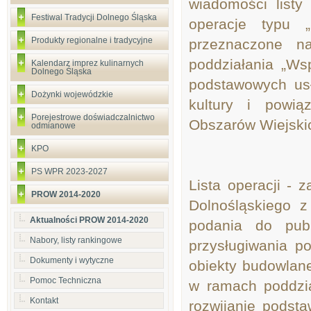
wiadomości listy
Festiwal Tradycji Dolnego Śląska
operacje typu 
Produkty regionalne i tradycyjne
przeznaczone n
poddziałania „Wsp
Kalendarz imprez kulinarnych
Dolnego Śląska
podstawowych usłu
Dożynki wojewódzkie
kultury i powią
Porejestrowe doświadczalnictwo
Obszarów Wiejskic
odmianowe
KPO
PS WPR 2023-2027
Lista operacji -
PROW 2014-2020
Dolnośląskiego z
Aktualności PROW 2014-2020
podania do publ
Nabory, listy rankingowe
przysługiwania p
Dokumenty i wytyczne
obiekty budowlan
Pomoc Techniczna
w ramach poddzia
Kontakt
rozwijanie podsta