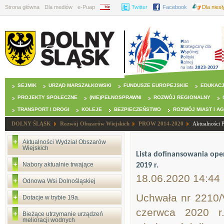
Strona główna
Dla mediów
e-Puap
BIP
Twitter
Facebook
Dla nies
SEJMIK
URZĄD MARSZAŁKOWSKI
FUNDUSZE EUROPEJSKIE
EDUKAC
PROJEKTY SPOŁECZNE
(NIE)PEŁNOSPRAWNI
ROZWÓJ REGIONALNY
TRANSPORT I DROGI
KOLEJE
BEZPIECZEŃSTWO
ROZWÓJ MIAST I A
DOLNY ŚLĄSK
Rozwój Obszarów Wiejskich
PROW 2014-2020
Aktualności
Aktualności Wydział Obszarów
Wiejskich
Lista dofinansowania ope
Nabory aktualnie trwające
2019 r.
18.06.2020 14:44
Odnowa Wsi Dolnośląskiej
Uchwała nr 2210/
Dotacje w trybie 19a.
czerwca 2020 r.
Bieżące utrzymanie urządzeń
melioracji wodnych