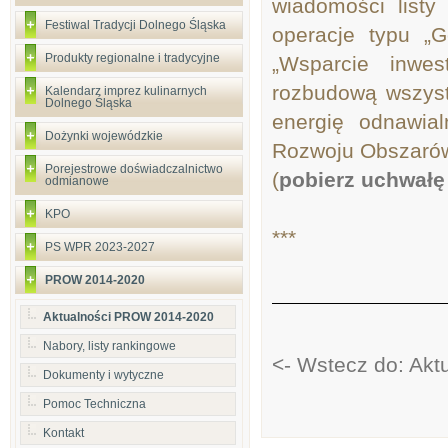
wiadomości listy
Festiwal Tradycji Dolnego Śląska
operacje typu „
Produkty regionalne i tradycyjne
„Wsparcie inwes
rozbudową wszystk
Kalendarz imprez kulinarnych
Dolnego Śląska
energię odnawia
Dożynki wojewódzkie
Rozwoju Obszarów
Porejestrowe doświadczalnictwo
(
pobierz uchwałę 
odmianowe
KPO
***
PS WPR 2023-2027
PROW 2014-2020
Aktualności PROW 2014-2020
Nabory, listy rankingowe
<- Wstecz do: Ak
Dokumenty i wytyczne
Pomoc Techniczna
Kontakt