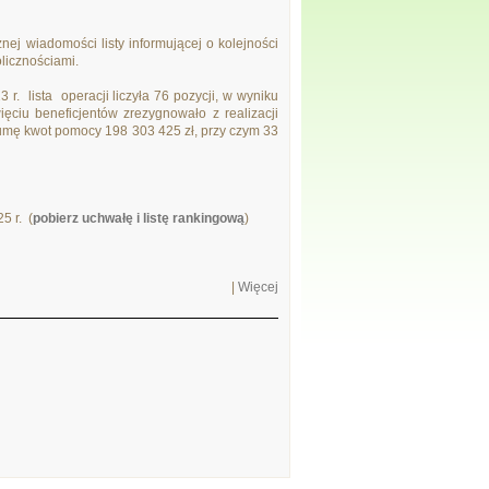
nej wiadomości listy informującej o kolejności
licznościami.
. lista operacji liczyła 76 pozycji, w wyniku
ięciu beneficjentów zrezygnowało z realizacji
sumę kwot pomocy 198 303 425 zł, przy czym 33
5 r. (
pobierz uchwałę i listę rankingową
)
|
Więcej