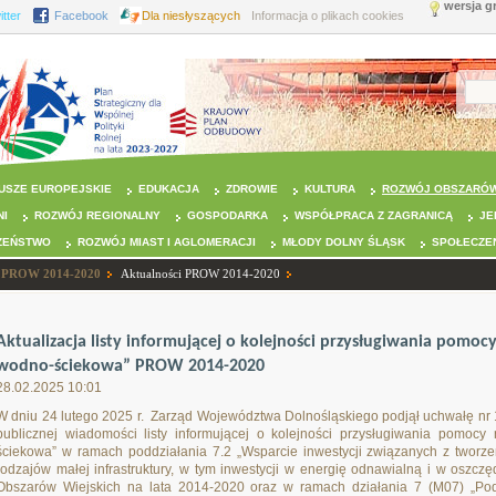
wersja g
itter
Facebook
Dla niesłyszących
Informacja o plikach cookies
USZE EUROPEJSKIE
EDUKACJA
ZDROWIE
KULTURA
ROZWÓJ OBSZARÓW
NI
ROZWÓJ REGIONALNY
GOSPODARKA
WSPÓŁPRACA Z ZAGRANICĄ
JE
ZEŃSTWO
ROZWÓJ MIAST I AGLOMERACJI
MŁODY DOLNY ŚLĄSK
SPOŁECZE
PROW 2014-2020
Aktualności PROW 2014-2020
Aktualizacja listy informującej o kolejności przysługiwania pomo
wodno-ściekowa” PROW 2014-2020
28.02.2025 10:01
W dniu 24 lutego 2025 r. Zarząd Województwa Dolnośląskiego podjął uchwałę nr 16
publicznej wiadomości listy informującej o kolejności przysługiwania pomoc
ściekowa” w ramach poddziałania 7.2 „Wsparcie inwestycji związanych z tworz
rodzajów małej infrastruktury, w tym inwestycji w energię odnawialną i w oszc
Obszarów Wiejskich na lata 2014-2020 oraz w ramach działania 7 (M07) „Po