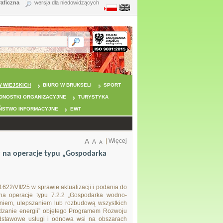
raficzna
wersja dla niedowidzących
 WIEJSKICH
BIURO W BRUKSELI
SPORT
DNOSTKI ORGANIZACYJNE
TURYSTYKA
ŃSTWO INFORMACYJNE
EWT
A
|
Więcej
A
A
cy na operacje typu „Gospodarka
22/VII/25 w sprawie aktualizacji i podania do
y na operacje typu 7.2.2 „Gospodarka wodno-
eniem, ulepszaniem lub rozbudową wszystkich
zędzanie energii” objętego Programem Rozwoju
dstawowe usługi i odnowa wsi na obszarach