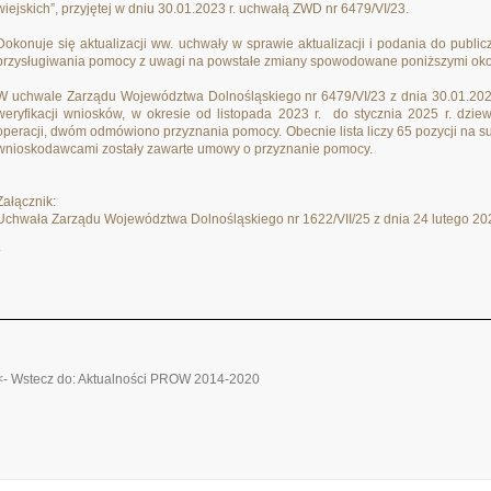
wiejskich”, przyjętej w dniu 30.01.2023 r. uchwałą ZWD nr 6479/VI/23.
Dokonuje się aktualizacji ww. uchwały w sprawie aktualizacji i podania do publicz
przysługiwania pomocy z uwagi na powstałe zmiany spowodowane poniższymi oko
W uchwale Zarządu Województwa Dolnośląskiego nr 6479/VI/23 z dnia 30.01.2023 r
weryfikacji wniosków, w okresie od listopada 2023 r. do stycznia 2025 r. dziew
operacji, dwóm odmówiono przyznania pomocy. Obecnie lista liczy 65 pozycji na 
wnioskodawcami zostały zawarte umowy o przyznanie pomocy.
Załącznik:
Uchwała Zarządu Województwa Dolnośląskiego nr 1622/VII/25 z dnia 24 lutego 202
*
<- Wstecz do: Aktualności PROW 2014-2020