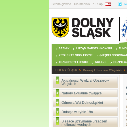
Strona główna
Dla mediów
e-Puap
BIP
Tw
SEJMIK
URZĄD MARSZAŁKOWSKI
FUND
PROJEKTY SPOŁECZNE
(NIE)PEŁNOSPRAW
TRANSPORT I DROGI
KOLEJE
BEZPIEC
DOLNY ŚLĄSK
Rozwój Obszarów Wiejskich
Aktualności Wydział Obszarów
Wiejskich
Nabory aktualnie trwające
Odnowa Wsi Dolnośląskiej
Dotacje w trybie 19a.
Bieżące utrzymanie urządzeń
melioracji wodnych