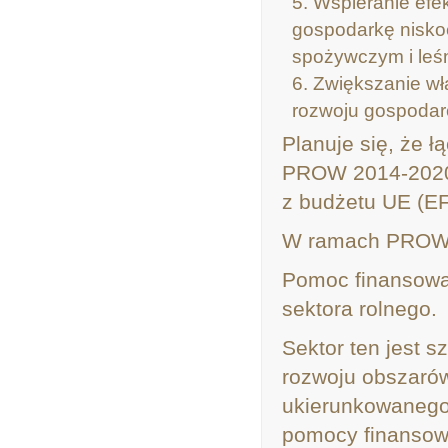
Wspieranie efe
gospodarkę niskoe
spożywczym i leś
Zwiększanie wł
rozwoju gospodar
Planuje się, że ł
PROW 2014-202
z budżetu UE (E
W ramach PROW 2
Pomoc finansowa
sektora rolnego.
Sektor ten jest 
rozwoju obszarów
ukierunkowanego
pomocy finansowe