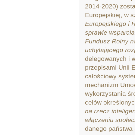
2014-2020) zosta
Europejskiej, w 
Europejskiego i 
sprawie wsparcia
Fundusz Rolny n
uchylającego ro
delegowanych i w
przepisami Unii 
całościowy syste
mechanizm Umowy
wykorzystania śr
celów określonych
na rzecz intelig
włączeniu społe
danego państwa 