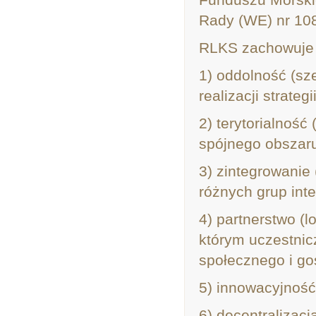
Rady (WE) nr 1083
RLKS zachowuje 
1) oddolność (sze
realizacji strategii
2) terytorialność
spójnego obszaru
3) zintegrowanie
różnych grup inte
4) partnerstwo (l
którym uczestnic
społecznego i go
5) innowacyjność 
6) decentralizacj