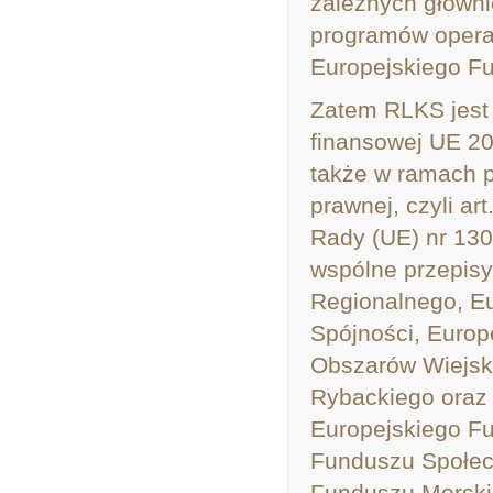
zależnych główni
programów opera
Europejskiego F
Zatem RLKS jest
finansowej UE 2
także w ramach p
prawnej, czyli ar
Rady (UE) nr 130
wspólne przepis
Regionalnego, E
Spójności, Euro
Obszarów Wiejsk
Rybackiego oraz 
Europejskiego F
Funduszu Społec
Funduszu Morski