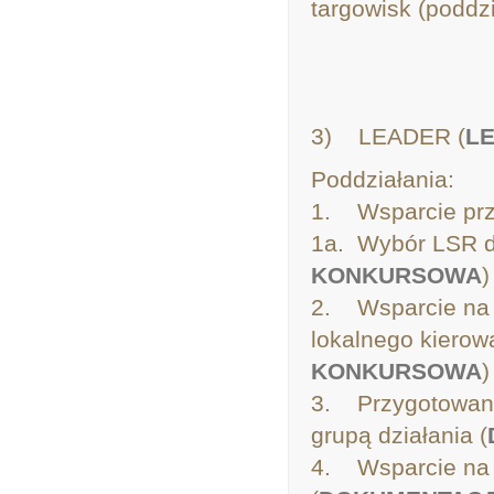
targowisk (poddz
3) LEADER (
LE
Poddziałania:
1. Wsparcie pr
1a. Wybór LSR do
KONKURSOWA
)
2. Wsparcie na w
lokalnego kierow
KONKURSOWA
)
3. Przygotowanie
grupą działania (
4. Wsparcie na r