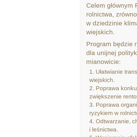
Celem głównym P
rolnictwa, zrówn
w dziedzinie kli
wiejskich.
Program będzie r
dla unijnej polit
mianowicie:
Ułatwianie trans
wiejskich.
Poprawa konkur
zwiększenie rent
Poprawa organi
ryzykiem w rolnict
Odtwarzanie, c
i leśnictwa.