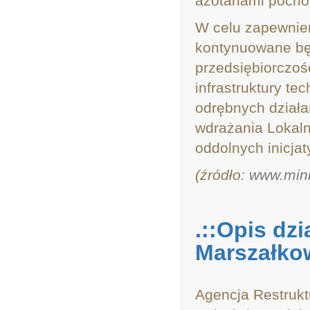
azotanami pochod
W celu zapewnie
kontynuowane będ
przedsiębiorczoś
infrastruktury t
odrębnych działa
wdrażania Lokaln
oddolnych inicja
(źródło:
www.minr
.::Opis dz
Marszałkow
Agencja Restruktu