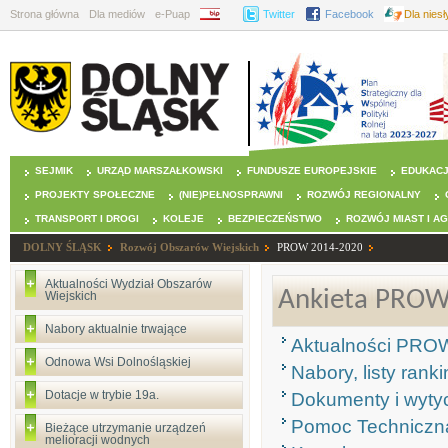
Strona główna
Dla mediów
e-Puap
BIP
Twitter
Facebook
Dla nies
SEJMIK
URZĄD MARSZAŁKOWSKI
FUNDUSZE EUROPEJSKIE
EDUKAC
PROJEKTY SPOŁECZNE
(NIE)PEŁNOSPRAWNI
ROZWÓJ REGIONALNY
TRANSPORT I DROGI
KOLEJE
BEZPIECZEŃSTWO
ROZWÓJ MIAST I A
DOLNY ŚLĄSK
Rozwój Obszarów Wiejskich
PROW 2014-2020
Aktualności Wydział Obszarów
Ankieta PROW
Wiejskich
Nabory aktualnie trwające
Aktualności PRO
Odnowa Wsi Dolnośląskiej
Nabory, listy ran
Dotacje w trybie 19a.
Dokumenty i wyty
Pomoc Techniczn
Bieżące utrzymanie urządzeń
melioracji wodnych