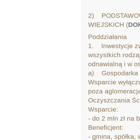
2) PODSTAWOW
WIEJSKICH (
DO
Poddziałania
1. Inwestycje z
wszystkich rodzaj
odnawialną i w o
a) Gospodarka 
Wsparcie wyłączn
poza aglomeracj
Oczyszczania Śc
Wsparcie:
- do 2 mln zł na 
Beneficjent:
- gmina, spółka, 