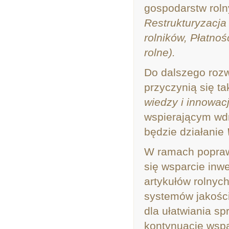
gospodarstw roln
Restrukturyzacja
rolników, Płatno
rolne).
Do dalszego rozw
przyczynią się t
wiedzy i innowacj
wspierającym wd
będzie działanie
W ramach popraw
się wsparcie inw
artykułów rolnych
systemów jakości
dla ułatwiania sp
kontynuację wspa