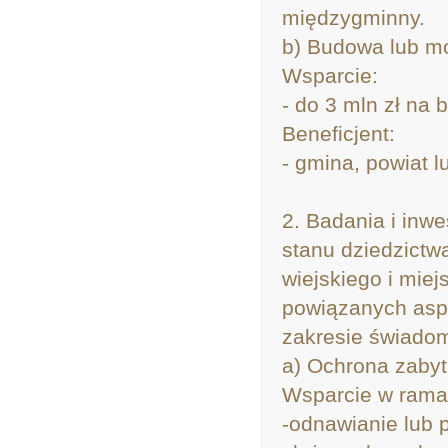
międzygminny.
b) Budowa lub mo
Wsparcie:
- do 3 mln zł na 
Beneficjent:
- gmina, powiat l
2. Badania i inw
stanu dziedzictw
wiejskiego i miej
powiązanych asp
zakresie świadom
a) Ochrona zabyt
Wsparcie w ramac
-odnawianie lub