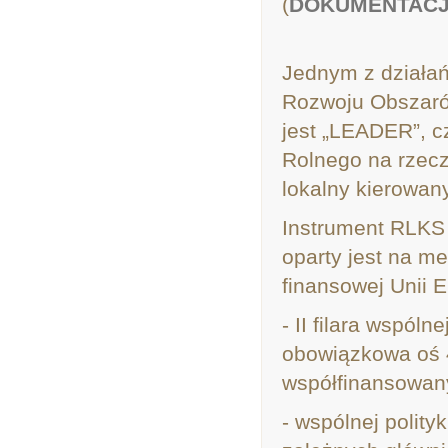
(
DOKUMENTAC
Jednym z działań
Rozwoju Obszaró
jest „LEADER”, c
Rolnego na rzec
lokalny kierowan
Instrument RLKS
oparty jest na m
finansowej Unii 
- II filara wspóln
obowiązkowa oś 
współfinansowa
- wspólnej polit