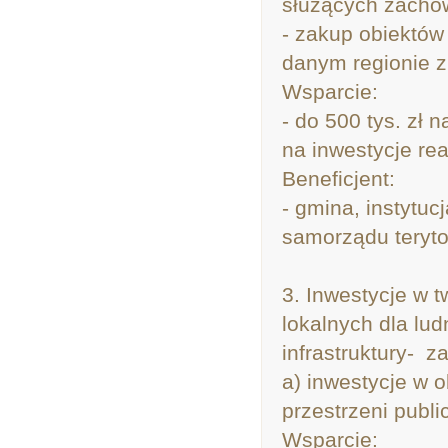
służących zachow
- zakup obiektów
danym regionie z
Wsparcie:
- do 500 tys. zł 
na inwestycje re
Beneficjent:
- gmina, instytucj
samorządu teryto
3. Inwestycje w 
lokalnych dla ludn
infrastruktury- z
a) inwestycje w o
przestrzeni publi
Wsparcie: