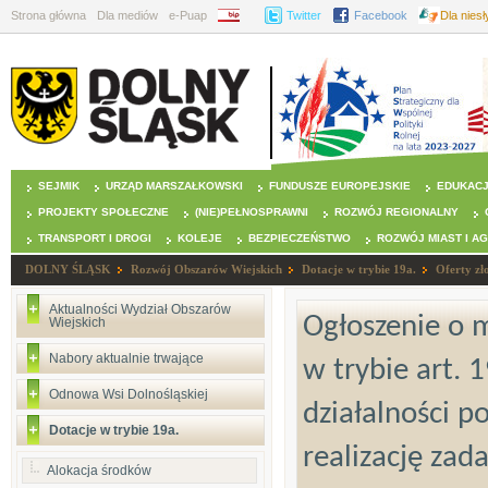
Strona główna
Dla mediów
e-Puap
BIP
Twitter
Facebook
Dla nies
SEJMIK
URZĄD MARSZAŁKOWSKI
FUNDUSZE EUROPEJSKIE
EDUKAC
PROJEKTY SPOŁECZNE
(NIE)PEŁNOSPRAWNI
ROZWÓJ REGIONALNY
TRANSPORT I DROGI
KOLEJE
BEZPIECZEŃSTWO
ROZWÓJ MIAST I A
DOLNY ŚLĄSK
Rozwój Obszarów Wiejskich
Dotacje w trybie 19a.
Oferty zł
Aktualności Wydział Obszarów
Ogłoszenie o m
Wiejskich
Nabory aktualnie trwające
w trybie art. 
Odnowa Wsi Dolnośląskiej
działalności p
Dotacje w trybie 19a.
realizację zad
Alokacja środków