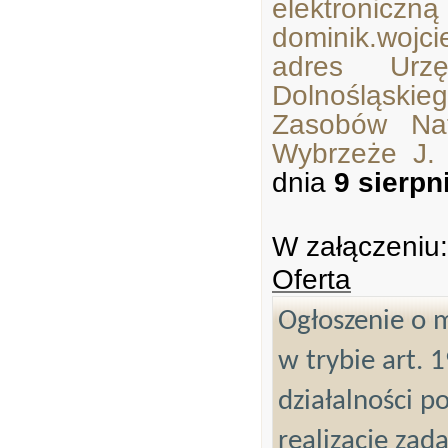
elektroniczn
dominik.wojci
adres Urzę
Dolnośląski
Zasobów Nat
Wybrzeże J.
dnia
9 sierpn
W załączeniu:
Oferta
Ogłoszenie o m
w trybie art. 
działalności p
realizację zad