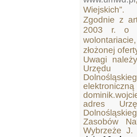
Wiejskich”.
Zgodnie z ar
2003 r. o d
wolontariaci
złożonej ofert
Uwagi należ
Urzędu M
Dolnośląsk
elektroniczn
dominik.wojci
adres Urzę
Dolnośląski
Zasobów Nat
Wybrzeże J.