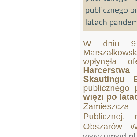
publicznego p
latach pandem
W dniu 9 
Marszałkow
wpłynęła o
Harcerstwa
Skautingu E
publicznego
więzi po lat
Zamieszcza 
Publicznej,
Obszarów Wi
www.umwd.pl