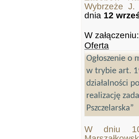
Wybrzeże J.
dnia
12 wrześ
W załączeniu:
Oferta
Ogłoszenie o m
w trybie art. 
działalności p
realizację zad
Pszczelarska”
W dniu 10
Marszałkow