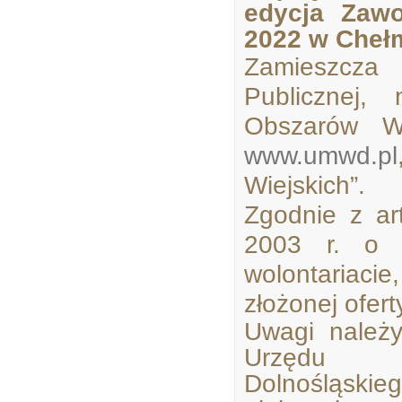
edycja Zaw
2022 w Cheł
Zamieszcza 
Publicznej,
Obszarów Wi
www.umwd.pl
Wiejskich”.
Zgodnie z ar
2003 r. o d
wolontariaci
złożonej ofert
Uwagi należ
Urzędu M
Dolnośląsk