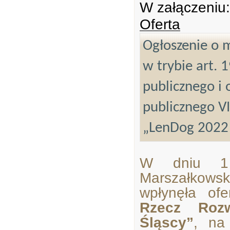
W załączeniu:
Oferta
Ogłoszenie o m
w trybie art. 
publicznego i 
publicznego V
„LenDog 2022
W dniu 1 
Marszałkow
wpłynęła of
Rzecz Roz
Śląscy”
, na