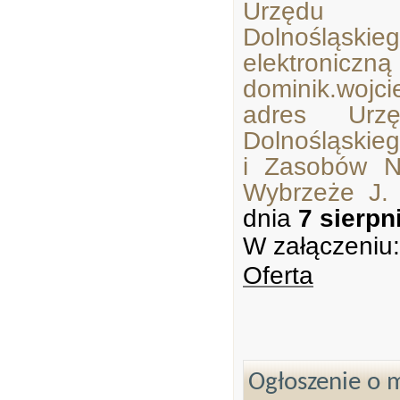
Urzędu M
Dolnośląsk
elektroniczn
dominik.wojci
adres Urzę
Dolnośląskie
i Zasobów N
Wybrzeże J.
dnia
7 sierpn
W załączeniu:
Oferta
Ogłoszenie o m