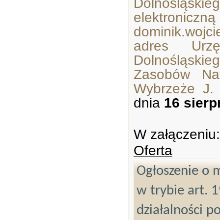
Dolnośląsk
elektroniczn
dominik.wojci
adres Urzę
Dolnośląski
Zasobów Nat
Wybrzeże J.
dnia
16 sierp
W załączeniu:
Oferta
Ogłoszenie o m
w trybie art. 
działalności p