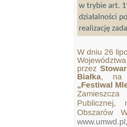
w trybie art. 
działalności p
realizację zad
W dniu 26 li
Województwa 
przez
Stowar
Białka
, na 
„Festiwal Ml
Zamieszcza 
Publicznej,
Obszarów Wi
www.umwd.pl