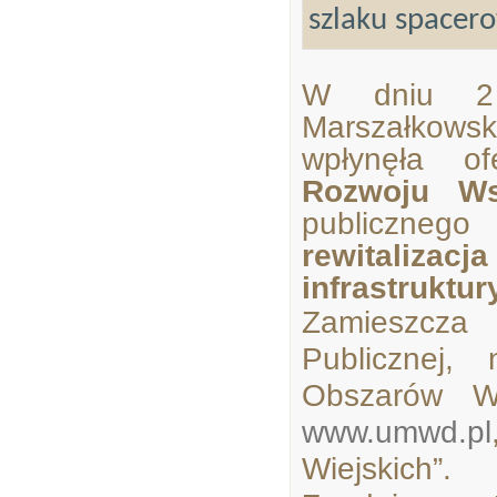
szlaku spacero
W dniu 2 
Marszałkow
wpłynęła o
Rozwoju Ws
publiczneg
rewitalizacj
infrastruktur
Zamieszcza 
Publicznej,
Obszarów Wi
www.umwd.pl
Wiejskich”.