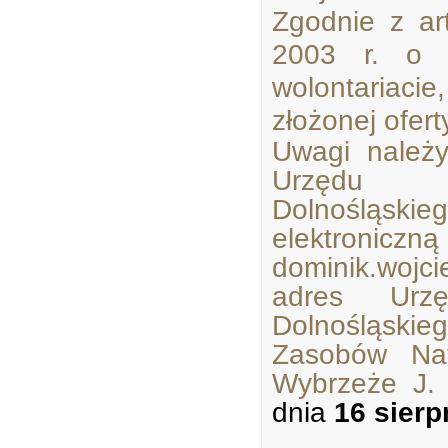
Zgodnie z ar
2003 r. o d
wolontariaci
złożonej ofert
Uwagi należ
Urzędu M
Dolnośląsk
elektroniczn
dominik.wojci
adres Urzę
Dolnośląski
Zasobów Nat
Wybrzeże J.
dnia
16 sierp