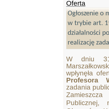
Oferta
Ogłoszenie o m
w trybie art. 
działalności p
realizację zad
W dniu 31
Marszałkow
wpłynęła ofe
Profesora 
zadania publ
Zamieszcza 
Publicznej,