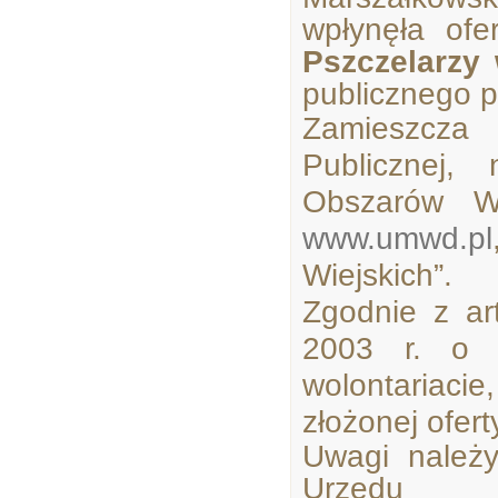
wpłynęła of
Pszczelarzy 
publicznego 
Zamieszcza 
Publicznej,
Obszarów Wi
www.umwd.pl
Wiejskich”.
Zgodnie z ar
2003 r. o d
wolontariaci
złożonej ofert
Uwagi należ
Urzędu M