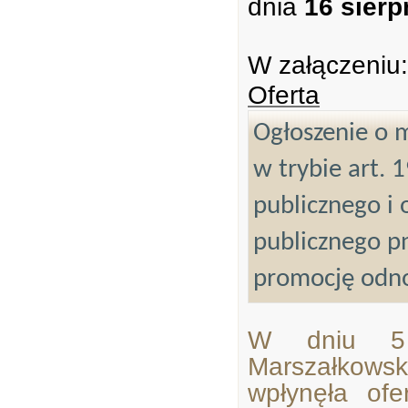
dnia
16 sierp
W załączeniu:
Oferta
Ogłoszenie o m
w trybie art. 
publicznego i 
publicznego p
promocję odn
W dniu 5 
Marszałkow
wpłynęła of