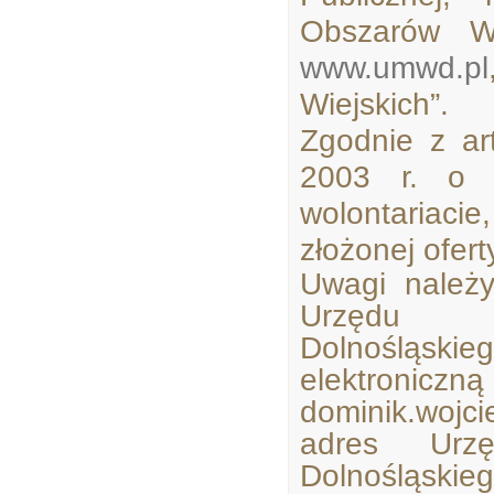
Obszarów Wi
www.umwd.pl
Wiejskich”.
Zgodnie z ar
2003 r. o d
wolontariaci
złożonej ofert
Uwagi należ
Urzędu M
Dolnośląsk
elektroniczn
dominik.wojci
adres Urzę
Dolnośląskie