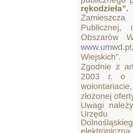
rękodzieła”.
Zamieszcza 
Publicznej,
Obszarów Wi
www.umwd.pl
Wiejskich”.
Zgodnie z ar
2003 r. o d
wolontariaci
złożonej ofert
Uwagi należ
Urzędu M
Dolnośląsk
elektroniczn