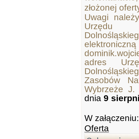
złożonej ofert
Uwagi należ
Urzędu M
Dolnośląsk
elektroniczn
dominik.wojci
adres Urzę
Dolnośląski
Zasobów Nat
Wybrzeże J.
dnia
9 sierpn
W załączeniu:
Oferta