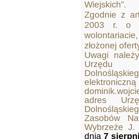
Wiejskich”.
Zgodnie z ar
2003 r. o d
wolontariaci
złożonej ofert
Uwagi należ
Urzędu M
Dolnośląsk
elektroniczn
dominik.wojci
adres Urzę
Dolnośląski
Zasobów Nat
Wybrzeże J.
dnia
7 sierpn