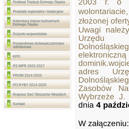
2003 r. o d
Festiwal Tradycji Dolnego Śląska
wolontariaci
Produkty regionalne i tradycyjne
złożonej ofert
Kalendarz imprez kulinarnych
Dolnego Śląska
Uwagi należ
Dożynki wojewódzkie
Urzędu M
Porejestrowe doświadczalnictwo
Dolnośląsk
odmianowe
elektroniczn
KPO
dominik.wojci
PS WPR 2023-2027
adres Urzę
PROW 2014-2020
Dolnośląski
PO RYBY 2014-2020
Zasobów Nat
Wybrzeże J.
Krajowa Sieć Obszarów Wiejskich
dnia
4 paździ
Kontakt
W załączeniu: