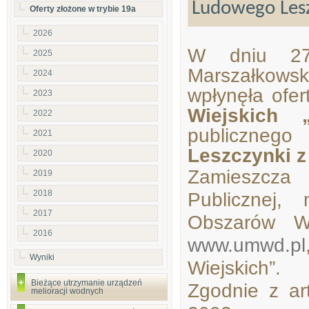
Ludowego Lesz
Oferty złożone w trybie 19a
2026
W dniu 27
2025
Marszałkow
2024
wpłynęła ofe
2023
Wiejskich 
2022
publicznego
2021
Leszczynki z
2020
Zamieszcza 
2019
Publicznej,
2018
2017
Obszarów Wi
2016
www.umwd.pl
Wyniki
Wiejskich”.
Bieżące utrzymanie urządzeń
Zgodnie z ar
melioracji wodnych