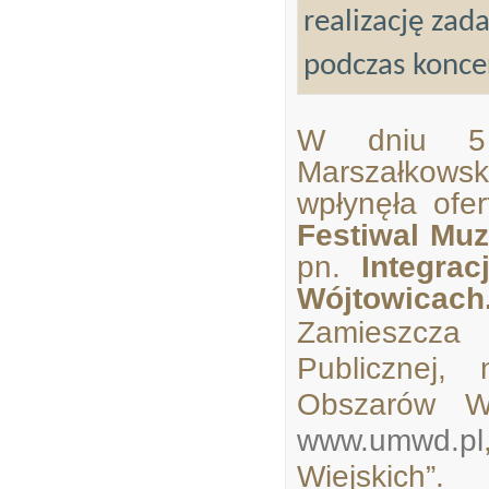
realizację zad
podczas konce
W dniu 5 
Marszałkow
wpłynęła ofe
Festiwal Mu
pn.
Integra
Wójtowicach
Zamieszcza 
Publicznej,
Obszarów Wi
www.umwd.pl
Wiejskich”.