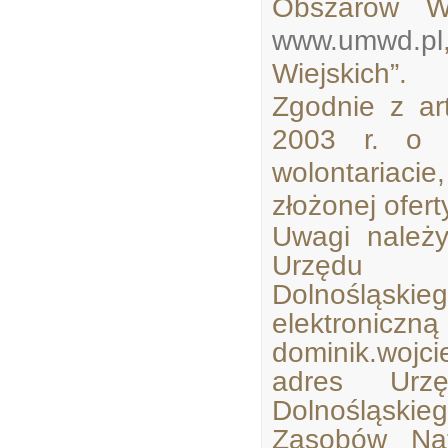
Obszarów Wi
www.umwd.pl
Wiejskich”.
Zgodnie z ar
2003 r. o d
wolontariaci
złożonej ofert
Uwagi należ
Urzędu M
Dolnośląsk
elektroniczn
dominik.wojci
adres Urzę
Dolnośląski
Zasobów Nat