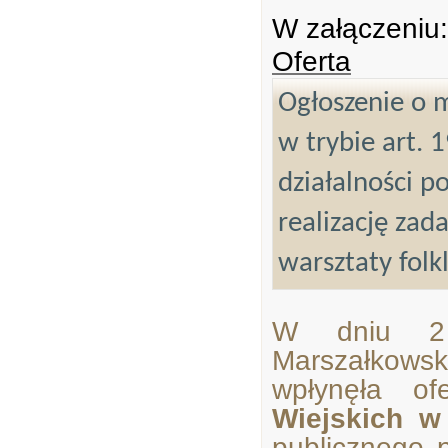
W załączeniu:
Oferta
Ogłoszenie o m
w trybie art. 
działalności p
realizację zad
warsztaty folk
W dniu 2 
Marszałkow
wpłynęła o
Wiejskich w
publicznego 