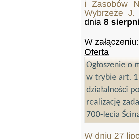
i Zasobów N
Wybrzeże J.
dnia
8 sierpn
W załączeniu:
Oferta
Ogłoszenie o m
w trybie art. 
działalności p
realizację za
700-lecia Ścin
W dniu 27 li