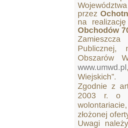
Województwa 
przez
Ochotn
na realizacj
Obchodów 700
Zamieszcza 
Publicznej,
Obszarów Wi
www.umwd.pl
Wiejskich”.
Zgodnie z ar
2003 r. o d
wolontariaci
złożonej ofert
Uwagi należ