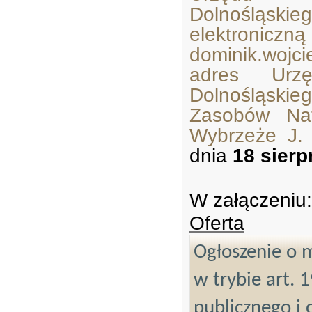
Dolnośląsk
elektroniczn
dominik.wojci
adres Urzę
Dolnośląski
Zasobów Nat
Wybrzeże J.
dnia
18 sierp
W załączeniu:
Oferta
Ogłoszenie o m
w trybie art. 
publicznego i 