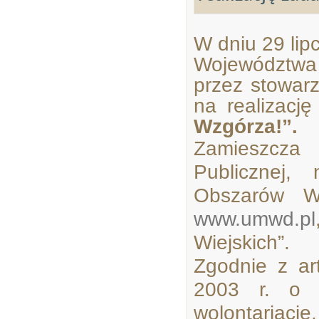
W dniu 29 li
Województwa 
przez stowar
na realizacj
Wzgórza!”.
Zamieszcza 
Publicznej,
Obszarów Wi
www.umwd.pl
Wiejskich”.
Zgodnie z ar
2003 r. o d
wolontariaci