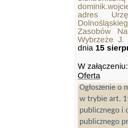
dominik.wojci
adres Urzę
Dolnośląski
Zasobów Nat
Wybrzeże J.
dnia
15 sierp
W załączeniu:
Oferta
Ogłoszenie o m
w trybie art. 
publicznego i 
publicznego pn