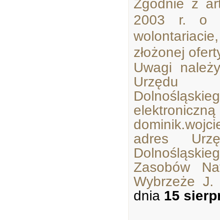
Zgodnie z ar
2003 r. o d
wolontariaci
złożonej ofert
Uwagi należ
Urzędu M
Dolnośląsk
elektroniczn
dominik.wojci
adres Urzę
Dolnośląski
Zasobów Nat
Wybrzeże J.
dnia
15 sierp