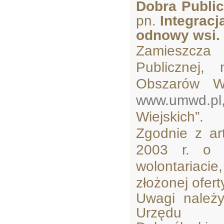
Dobra Publi
pn.
Integrac
odnowy wsi.
Zamieszcza 
Publicznej,
Obszarów Wi
www.umwd.pl
Wiejskich”.
Zgodnie z ar
2003 r. o d
wolontariaci
złożonej ofert
Uwagi należ
Urzędu M