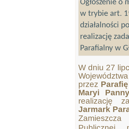
Ogłoszenie o m
w trybie art. 
działalności p
realizację zad
Parafialny w 
W dniu 27 li
Województwa 
przez
Parafię
Maryi Pann
realizację 
Jarmark Para
Zamieszcza 
Publicznej,