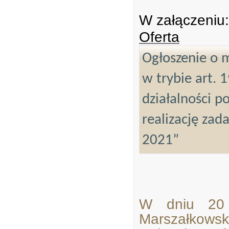
W załączeniu:
Oferta
Ogłoszenie o m
w trybie art. 
działalności p
realizację zad
2021”
W dniu 20 
Marszałkow