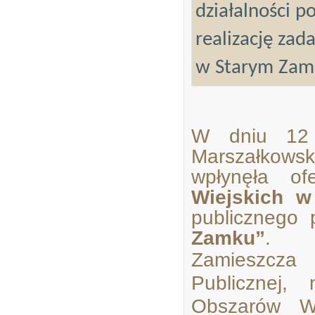
działalności p
realizację zad
w Starym Zam
W dniu 12 
Marszałkow
wpłynęła o
Wiejskich 
publicznego
Zamku
”
.
Zamieszcza 
Publicznej,
Obszarów Wi