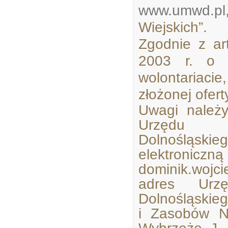
www.umwd.pl
Wiejskich”.
Zgodnie z ar
2003 r. o d
wolontariaci
złożonej ofert
Uwagi należ
Urzędu M
Dolnośląsk
elektroniczn
dominik.wojci
adres Urzę
Dolnośląskie
i Zasobów N