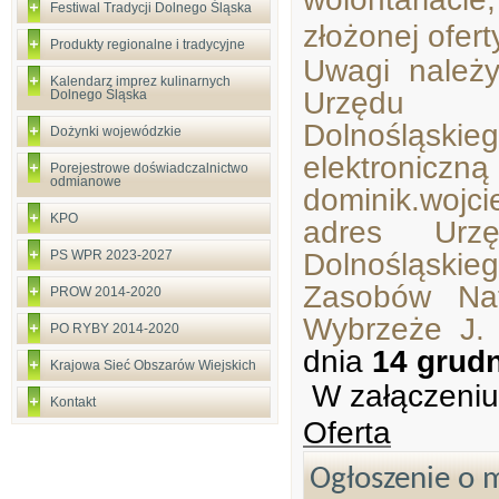
Festiwal Tradycji Dolnego Śląska
złożonej ofert
Produkty regionalne i tradycyjne
Uwagi należ
Kalendarz imprez kulinarnych
Urzędu M
Dolnego Śląska
Dolnośląsk
Dożynki wojewódzkie
elektroniczn
Porejestrowe doświadczalnictwo
odmianowe
dominik.wojci
KPO
adres Urzę
Dolnośląski
PS WPR 2023-2027
Zasobów Nat
PROW 2014-2020
Wybrzeże J.
PO RYBY 2014-2020
dnia
14 grudn
Krajowa Sieć Obszarów Wiejskich
W załączeniu
Kontakt
Oferta
Ogłoszenie o m