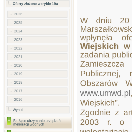
Oferty złożone w trybie 19a
2026
W dniu 20 
2025
Marszałkow
2024
wpłynęła o
2023
Wiejskich w
2022
zadania publ
2021
Zamieszcza 
2020
Publicznej,
2019
Obszarów Wi
2018
www.umwd.pl
2017
2016
Wiejskich”.
Zgodnie z ar
Wyniki
2003 r. o d
Bieżące utrzymanie urządzeń
melioracji wodnych
wolontariaci