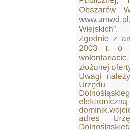
Publicznej,
Obszarów Wi
www.umwd.pl
Wiejskich”.
Zgodnie z ar
2003 r. o d
wolontariaci
złożonej ofert
Uwagi należ
Urzędu M
Dolnośląsk
elektroniczn
dominik.wojci
adres Urzę
Dolnośląski