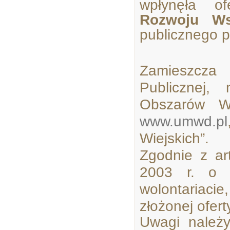
wpłynęła o
Rozwoju Ws
publicznego 
Zamieszcza 
Publicznej,
Obszarów Wi
www.umwd.pl
Wiejskich”.
Zgodnie z ar
2003 r. o d
wolontariaci
złożonej ofert
Uwagi należ