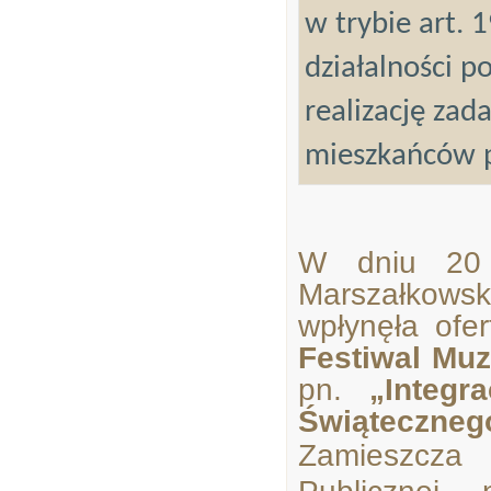
w trybie art. 
działalności p
realizację zad
mieszkańców p
W dniu 20 
Marszałkow
wpłynęła ofe
Festiwal Mu
pn.
„
Integr
Świąteczneg
Zamieszcza 