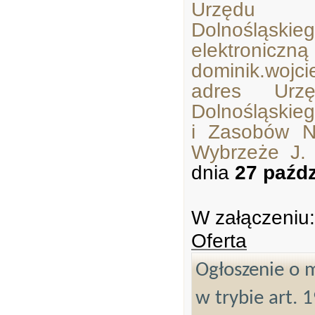
Urzędu M
Dolnośląsk
elektroniczn
dominik.wojci
adres Urzę
Dolnośląskie
i Zasobów N
Wybrzeże J.
dnia
27 paźdz
W załączeniu:
Oferta
Ogłoszenie o m
w trybie art. 