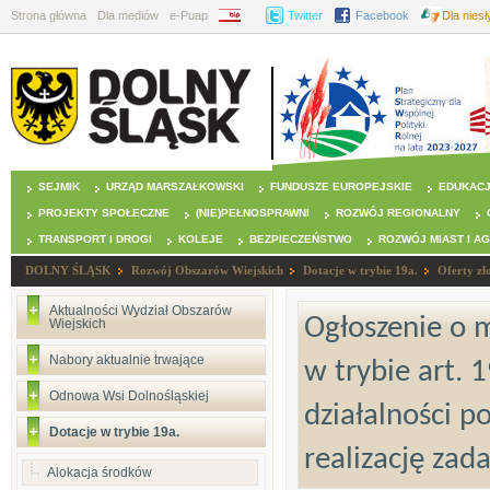
Strona główna
Dla mediów
e-Puap
BIP
Twitter
Facebook
Dla nies
SEJMIK
URZĄD MARSZAŁKOWSKI
FUNDUSZE EUROPEJSKIE
EDUKAC
PROJEKTY SPOŁECZNE
(NIE)PEŁNOSPRAWNI
ROZWÓJ REGIONALNY
TRANSPORT I DROGI
KOLEJE
BEZPIECZEŃSTWO
ROZWÓJ MIAST I A
DOLNY ŚLĄSK
Rozwój Obszarów Wiejskich
Dotacje w trybie 19a.
Oferty zł
Aktualności Wydział Obszarów
Ogłoszenie o m
Wiejskich
Nabory aktualnie trwające
w trybie art. 
Odnowa Wsi Dolnośląskiej
działalności p
Dotacje w trybie 19a.
realizację zad
Alokacja środków