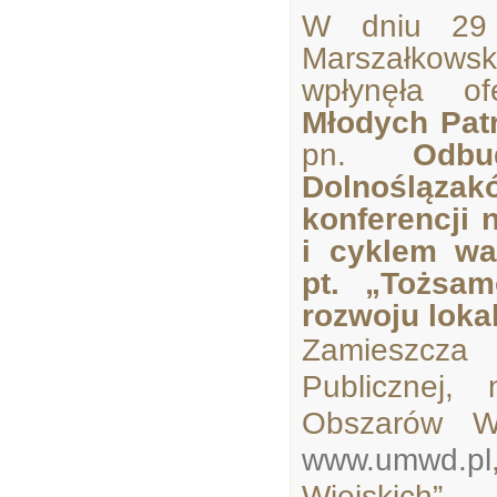
W dniu 29 
Marszałkow
wpłynęła o
Młodych Pat
pn.
Odbu
Dolnośląz
konferencji
i cyklem wa
pt. „Tożsam
rozwoju loka
Zamieszcza 
Publicznej,
Obszarów Wi
www.umwd.pl
Wiejskich”.