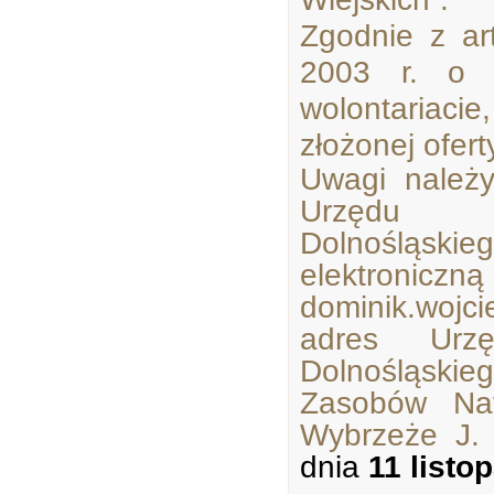
Zgodnie z ar
2003 r. o d
wolontariaci
złożonej ofert
Uwagi należ
Urzędu M
Dolnośląsk
elektroniczn
dominik.wojci
adres Urzę
Dolnośląski
Zasobów Nat
Wybrzeże J.
dnia
11 listo