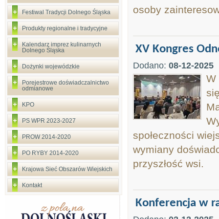
osoby zaintereso
Festiwal Tradycji Dolnego Śląska
Produkty regionalne i tradycyjne
Kalendarz imprez kulinarnych
XV Kongres Odn
Dolnego Śląska
Dodano:
08-12-2025
Dożynki wojewódzkie
W 
Porejestrowe doświadczalnictwo
odmianowe
si
KPO
Ma
Wy
PS WPR 2023-2027
społeczności wiej
PROW 2014-2020
wymiany doświadc
PO RYBY 2014-2020
przyszłość wsi.
Krajowa Sieć Obszarów Wiejskich
Kontakt
Konferencja w ra