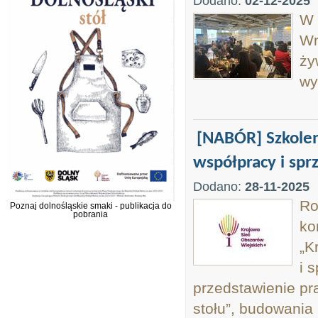
Dodano:
02-12-2025
W 
Wr
ży
wy
[NABÓR] Szkolen
współpracy i sprz
Dodano:
28-11-2025
Ro
Poznaj dolnośląskie smaki - publikacja do
pobrania
ko
„K
i 
przedstawienie pr
stołu”, budowania