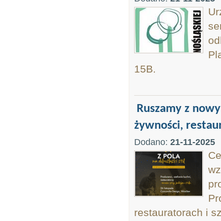
Ur
se
od
Pl
15B.
Ruszamy z nowy
żywności, restau
Dodano:
21-11-2025
Ce
wz
pr
Pr
restauratorach i s