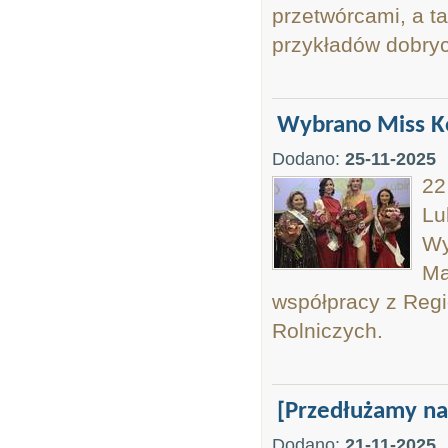
przetwórcami, a t
przykładów dobryc
Wybrano Miss Ko
Dodano:
25-11-2025
22
Lu
Wy
Ma
współpracy z Regi
Rolniczych.
[Przedłużamy na
Dodano:
21-11-2025