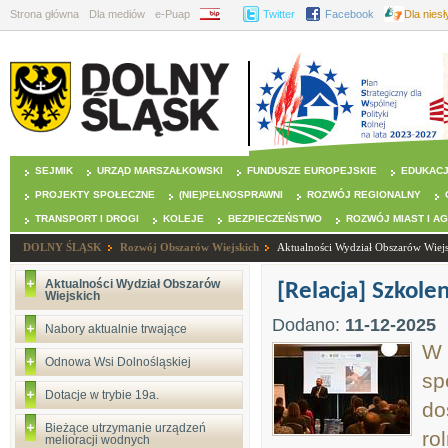
Strona główna
Dla mediów
e-Puap
BIP
Twitter
Facebook
Dla nies
SEJMIK
URZĄD MARSZAŁKOWSKI
FUNDUSZE EUROPEJSKIE
EDUKAC
PROJEKTY SPOŁECZNE
(NIE)PEŁNOSPRAWNI
ROZWÓJ REGIONALNY
TRANSPORT I DROGI
KOLEJE
BEZPIECZEŃSTWO
ROZWÓJ MIAST I A
DOLNY ŚLĄSK
Rozwój Obszarów Wiejskich
Aktualności Wydział Obszarów Wiej
Aktualności Wydział Obszarów
[Relacja] Szkole
Wiejskich
Dodano:
11-12-2025
Nabory aktualnie trwające
W 
Odnowa Wsi Dolnośląskiej
sp
Dotacje w trybie 19a.
do
Bieżące utrzymanie urządzeń
ro
melioracji wodnych