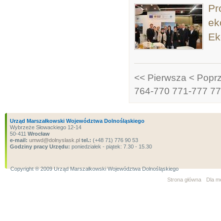
Pr
ek
Ek
<< Pierwsza
< Popr
764-770
771-777
77
Urząd Marszałkowski Województwa Dolnośląskiego
Wybrzeże Słowackiego 12-14
50-411
Wrocław
e-mail:
umwd@dolnyslask.pl
tel.:
(+48 71) 776 90 53
Godziny pracy Urzędu:
poniedziałek - piątek: 7.30 - 15.30
Copyright ® 2009 Urząd Marszałkowski Województwa Dolnośląskiego
Strona główna
Dla m