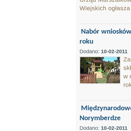
Wiejskich ogłasza
Nabór wniosków
roku
Dodano:
10-02-2011
Za
sk
w 
ro
Międzynarodowe 
Norymberdze
Dodano:
10-02-2011