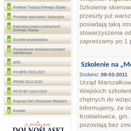
Szkolenie skierowa
Festiwal Tradycji Dolnego Śląska
przeszły już warsz
Produkty regionalne i tradycyjne
posiadają taką str
Kalendarz imprez kulinarnych
Dolnego Śląska
stowarzyszenia od
Dożynki wojewódzkie
zapraszamy po 1 p
Porejestrowe doświadczalnictwo
odmianowe
KPO
Szkolenie na „
PS WPR 2023-2027
Dodano:
08-03-2011
Urząd Marszałkow
PROW 2014-2020
Wiejskich szko
PO RYBY 2014-2020
chętnych do wzięc
Krajowa Sieć Obszarów Wiejskich
informujemy, że o
Kontakt
Krobielowice, gm.
pozostają bez zm