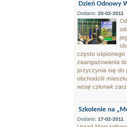
Dzień Odnowy W
Dodano:
20-02-2011
Od
od
je
ob
często uśpionego 
zaangażowania do 
przyczynia się do
obchodzili mieszk
wziął członek zarz
Szkolenie na „
Dodano:
17-02-2011
Urząd Marszałkow