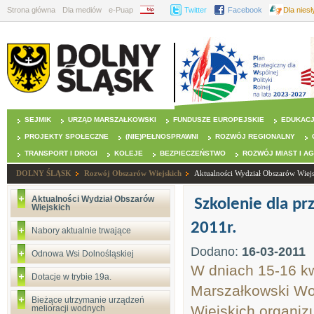
Strona główna
Dla mediów
e-Puap
BIP
Twitter
Facebook
Dla nies
SEJMIK
URZĄD MARSZAŁKOWSKI
FUNDUSZE EUROPEJSKIE
EDUKAC
PROJEKTY SPOŁECZNE
(NIE)PEŁNOSPRAWNI
ROZWÓJ REGIONALNY
TRANSPORT I DROGI
KOLEJE
BEZPIECZEŃSTWO
ROZWÓJ MIAST I A
DOLNY ŚLĄSK
Rozwój Obszarów Wiejskich
Aktualności Wydział Obszarów Wiej
Aktualności Wydział Obszarów
Szkolenie dla pr
Wiejskich
2011r.
Nabory aktualnie trwające
Dodano:
16-03-2011
Odnowa Wsi Dolnośląskiej
W dniach 15-16 kw
Dotacje w trybie 19a.
Marszałkowski Wo
Bieżące utrzymanie urządzeń
Wiejskich organiz
melioracji wodnych