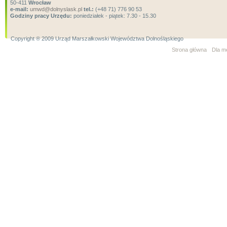
50-411
Wrocław
e-mail:
umwd@dolnyslask.pl
tel.:
(+48 71) 776 90 53
Godziny pracy Urzędu:
poniedziałek - piątek: 7.30 - 15.30
Copyright ® 2009 Urząd Marszałkowski Województwa Dolnośląskiego
Strona główna
Dla m