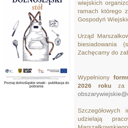
wiejskich organi
ramach którego z
Gospodyń Wiejski
Urząd Marszałko
biesiadowania 
Zachęcamy do zab
Wypełniony
form
Poznaj dolnośląskie smaki - publikacja do
2026 roku
za
pobrania
obszarywiejskie@d
Szczegółowych i
udzielają pra
Marszałkowskiego