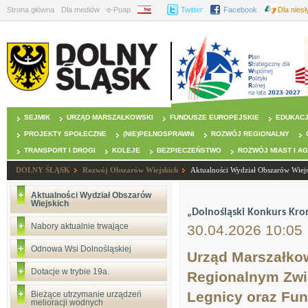
Strona główna
Dla mediów
e-Puap
BIP
Twitter
Facebook
Dla nies
SEJMIK
URZĄD MARSZAŁKOWSKI
FUNDUSZE EUROPEJSKIE
EDUKAC
PROJEKTY SPOŁECZNE
(NIE)PEŁNOSPRAWNI
ROZWÓJ REGIONALNY
TRANSPORT I DROGI
KOLEJE
BEZPIECZEŃSTWO
ROZWÓJ MIAST I A
DOLNY ŚLĄSK
Rozwój Obszarów Wiejskich
Aktualności Wydział Obszarów Wiej
Aktualności Wydział Obszarów
Wiejskich
„Dolnośląski Konkurs Kro
Nabory aktualnie trwające
30.04.2026 10:05
Odnowa Wsi Dolnośląskiej
Urząd Marszałko
Dotacje w trybie 19a.
Regionalnym Zwią
Legnicy oraz Fun
Bieżące utrzymanie urządzeń
melioracji wodnych