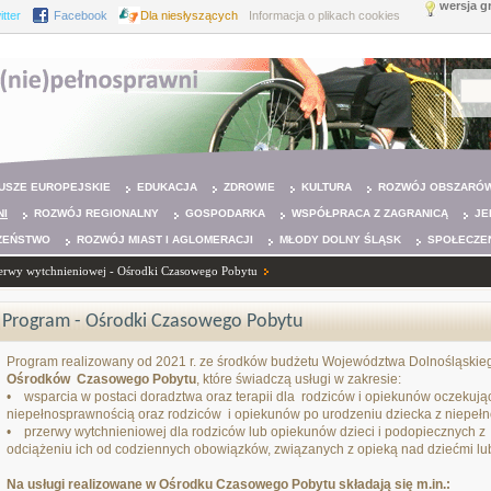
wersja g
itter
Facebook
Dla niesłyszących
Informacja o plikach cookies
USZE EUROPEJSKIE
EDUKACJA
ZDROWIE
KULTURA
ROZWÓJ OBSZARÓW
NI
ROZWÓJ REGIONALNY
GOSPODARKA
WSPÓŁPRACA Z ZAGRANICĄ
JE
ZEŃSTWO
ROZWÓJ MIAST I AGLOMERACJI
MŁODY DOLNY ŚLĄSK
SPOŁECZE
zerwy wytchnieniowej - Ośrodki Czasowego Pobytu
Program - Ośrodki Czasowego Pobytu
Program realizowany od 2021 r. ze środków budżetu Województwa Dolnośląskieg
Ośrodków Czasowego Pobytu
, które świadczą usługi w zakresie:
• wsparcia w postaci doradztwa oraz terapii dla rodziców i opiekunów oczekują
niepełnosprawnością oraz rodziców i opiekunów po urodzeniu dziecka z niepeł
• przerwy wytchnieniowej dla rodziców lub opiekunów dzieci i podopiecznych z
odciążeniu ich od codziennych obowiązków, związanych z opieką nad dziećmi l
Na usługi realizowane w Ośrodku Czasowego Pobytu składają się m.in.: