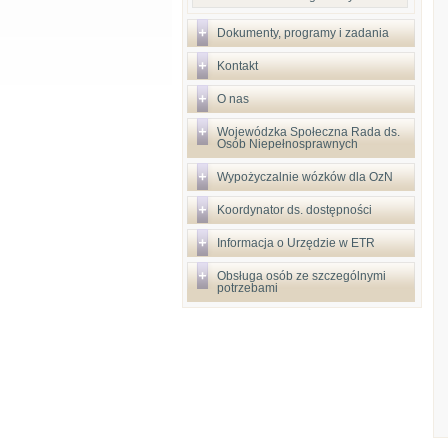
Dokumenty, programy i zadania
Kontakt
O nas
Wojewódzka Społeczna Rada ds.
Osób Niepełnosprawnych
Wypożyczalnie wózków dla OzN
Koordynator ds. dostępności
Informacja o Urzędzie w ETR
Obsługa osób ze szczególnymi
potrzebami