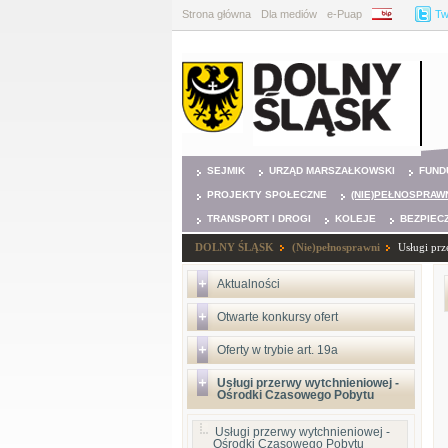
Strona główna
Dla mediów
e-Puap
BIP
Tw
SEJMIK
URZĄD MARSZAŁKOWSKI
FUND
PROJEKTY SPOŁECZNE
(NIE)PEŁNOSPRAW
TRANSPORT I DROGI
KOLEJE
BEZPIEC
DOLNY ŚLĄSK
(Nie)pełnosprawni
Usługi pr
Aktualności
Otwarte konkursy ofert
Oferty w trybie art. 19a
Usługi przerwy wytchnieniowej -
Ośrodki Czasowego Pobytu
Usługi przerwy wytchnieniowej -
Ośrodki Czasowego Pobytu