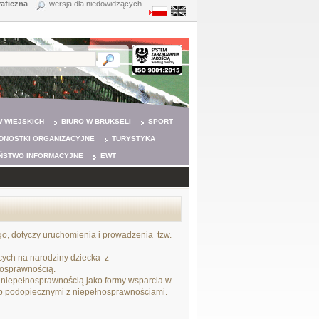
raficzna
wersja dla niedowidzących
 WIEJSKICH
BIURO W BRUKSELI
SPORT
DNOSTKI ORGANIZACYJNE
TURYSTYKA
ŃSTWO INFORMACYJNE
EWT
o, dotyczy uruchomienia i prowadzenia tzw.
cych na narodziny dziecka z
nosprawnością.
 niepełnosprawnością jako formy wsparcia w
ub podopiecznymi z niepełnosprawnościami.