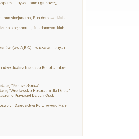
sparcie indywidualne i grupowe);
enna stacjonarna, i/lub domowa, i/lub
enna stacjonarna, i/lub domowa, i/lub
kunów (ww. A,B,C) - w uzasadnionych
o indywidualnych potrzeb Beneficjentów.
ndację "Promyk Słońca";
cję "Wrocławskie Hospicjum dla Dzieci";
szenie Przyjaciół Dzieci i Osób
zwoju i Dziedzictwa Kulturowego Małej