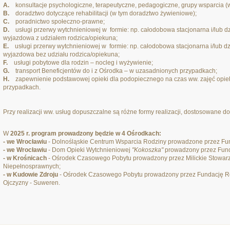
A.
konsultacje psychologiczne, terapeutyczne, pedagogiczne, grupy wsparcia (w
B.
doradztwo dotyczące rehabilitacji (w tym doradztwo żywieniowe);
C.
poradnictwo społeczno-prawne;
D.
usługi przerwy wytchnieniowej w formie: np. całodobowa stacjonarna i/lub dzi
wyjazdowa z udziałem rodzica/opiekuna;
E.
usługi przerwy wytchnieniowej w formie: np. całodobowa stacjonarna i/lub dzi
wyjazdowa bez udziału rodzica/opiekuna;
F.
usługi pobytowe dla rodzin – nocleg i wyżywienie;
G.
transport Beneficjentów do i z Ośrodka – w uzasadnionych przypadkach;
H.
zapewnienie podstawowej opieki dla podopiecznego na czas ww. zajęć opie
przypadkach.
Przy realizacji ww. usług dopuszczalne są różne formy realizacji, dostosowane d
W
2025 r. program prowadzony będzie w 4 Ośrodkach:
- we Wrocławiu
- Dolnośląskie Centrum Wsparcia Rodziny prowadzone przez Fu
- we Wrocławiu
- Dom Opieki Wytchnieniowej
"Kokoszka"
prowadzony przez Funda
- w Krośnicach
- Ośrodek Czasowego Pobytu prowadzony przez Milickie Stowarzy
Niepełnosprawnych;
- w Kudowie Zdroju
- Ośrodek Czasowego Pobytu prowadzony przez Fundację Ro
Ojczyzny - Suweren.