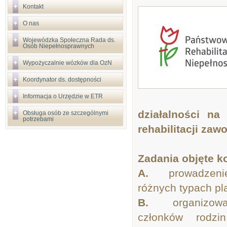
Kontakt
O nas
Wojewódzka Społeczna Rada ds.
Osób Niepełnosprawnych
Wypożyczalnie wózków dla OzN
Koordynator ds. dostępności
Informacja o Urzędzie w ETR
działalności na
Obsługa osób ze szczególnymi
potrzebami
rehabilitacji zaw
Zadania objęte 
A.
prowadzenie re
różnych typach pl
B.
organizowani
członków rodzi