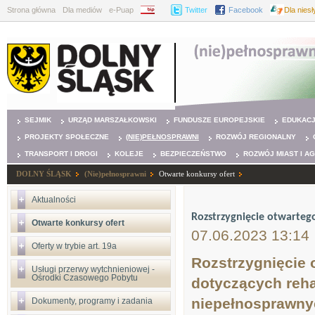
Strona główna
Dla mediów
e-Puap
BIP
Twitter
Facebook
Dla nies
SEJMIK
URZĄD MARSZAŁKOWSKI
FUNDUSZE EUROPEJSKIE
EDUKAC
PROJEKTY SPOŁECZNE
(NIE)PEŁNOSPRAWNI
ROZWÓJ REGIONALNY
TRANSPORT I DROGI
KOLEJE
BEZPIECZEŃSTWO
ROZWÓJ MIAST I A
DOLNY ŚLĄSK
(Nie)pełnosprawni
Otwarte konkursy ofert
Aktualności
Rozstrzygnięcie otwarteg
Otwarte konkursy ofert
07.06.2023 13:14
Oferty w trybie art. 19a
Rozstrzygnięcie 
Usługi przerwy wytchnieniowej -
Ośrodki Czasowego Pobytu
dotyczących reha
niepełnosprawnyc
Dokumenty, programy i zadania