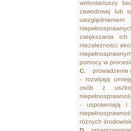
wolontariuszy b
zawodowej lub s
uwzględnieniem
niepełnosprawnyc
zwiększania ich
niezależności ek
niepełnosprawnym
pomocy w procesie 
C.
prowadzenie g
- rozwijają umie
osób z uszko
niepełnosprawnośc
- usprawniają 
niepełnosprawnoś
różnych środowis
D.
organizowanie