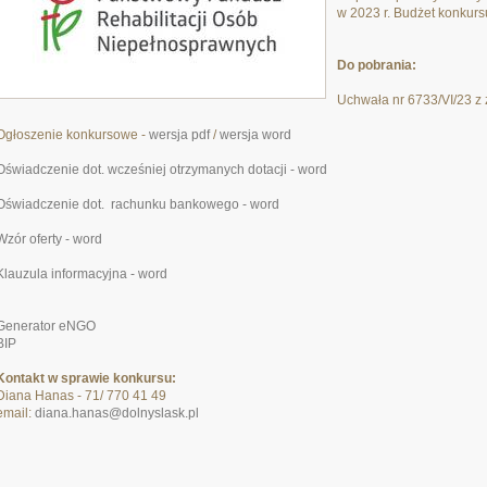
w 2023 r. Budżet konkursu
Do pobrania:
Uchwała nr 6733/VI/23 z 
Ogłoszenie konkursowe -
wersja pdf
/
wersja word
Oświadczenie dot. wcześniej otrzymanych dotacji - word
Oświadczenie dot. rachunku bankowego - word
Wzór oferty - word
Klauzula informacyjna - word
Generator eNGO
BIP
Kontakt w sprawie konkursu:
Diana Hanas - 71/ 770 41 49
email:
diana.hanas@dolnyslask.pl