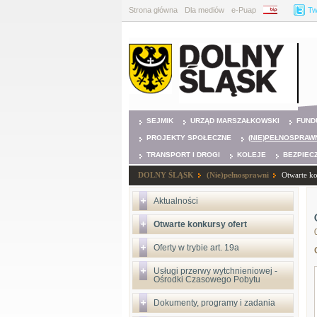
Strona główna
Dla mediów
e-Puap
BIP
Tw
SEJMIK
URZĄD MARSZAŁKOWSKI
FUND
PROJEKTY SPOŁECZNE
(NIE)PEŁNOSPRAW
TRANSPORT I DROGI
KOLEJE
BEZPIEC
DOLNY ŚLĄSK
(Nie)pełnosprawni
Otwarte ko
Aktualności
Otwarte konkursy ofert
Oferty w trybie art. 19a
Usługi przerwy wytchnieniowej -
Ośrodki Czasowego Pobytu
Dokumenty, programy i zadania