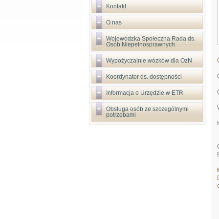
Kontakt
O nas
Wojewódzka Społeczna Rada ds.
Osób Niepełnosprawnych
Wypożyczalnie wózków dla OzN
Koordynator ds. dostępności
Informacja o Urzędzie w ETR
Obsługa osób ze szczególnymi
potrzebami