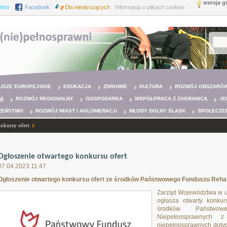
wersja g
itter
Facebook
Dla niesłyszących
Informacja o plikach cookies
USZE EUROPEJSKIE
EDUKACJA
ZDROWIE
KULTURA
ROZWÓJ OBSZARÓW
NI
ROZWÓJ REGIONALNY
GOSPODARKA
WSPÓŁPRACA Z ZAGRANICĄ
JE
ZEŃSTWO
ROZWÓJ MIAST I AGLOMERACJI
MŁODY DOLNY ŚLĄSK
SPOŁECZE
nkursy ofert
Ogłoszenie otwartego konkursu ofert
07.04.2023 11:47
Ogłoszenie otwartego konkursu ofert ze środków Państwowego Funduszu Rehab
Zarząd Województwa w 
ogłasza otwarty konkur
środków Państwow
Niepełnosprawnych 
niepełnosprawnych dotycz