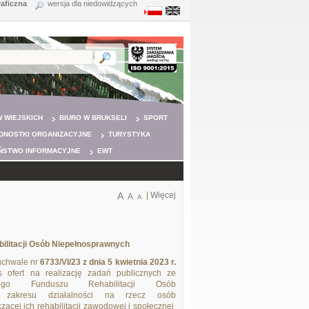
raficzna
wersja dla niedowidzących
 WIEJSKICH
BIURO W BRUKSELI
SPORT
DNOSTKI ORGANIZACYJNE
TURYSTYKA
ŃSTWO INFORMACYJNE
EWT
A
|
Więcej
A
A
ilitacji Osób Niepełnosprawnych
uchwale nr
6733/VI/23 z dnia 5 kwietnia 2023 r.
s ofert na realizację zadań publicznych ze
ego Funduszu Rehabilitacji Osób
z zakresu działalności na rzecz osób
ącej ich rehabilitacji zawodowej i społecznej