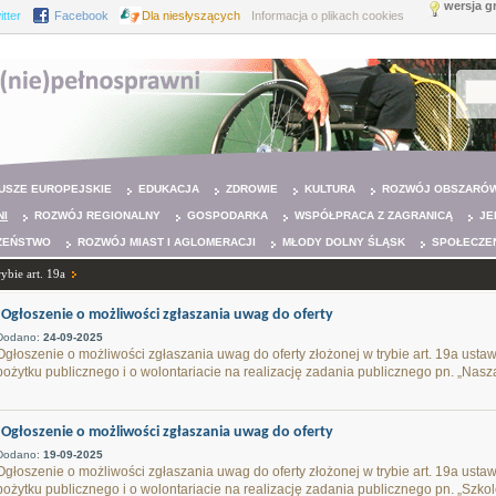
wersja g
itter
Facebook
Dla niesłyszących
Informacja o plikach cookies
USZE EUROPEJSKIE
EDUKACJA
ZDROWIE
KULTURA
ROZWÓJ OBSZARÓW
NI
ROZWÓJ REGIONALNY
GOSPODARKA
WSPÓŁPRACA Z ZAGRANICĄ
JE
ZEŃSTWO
ROZWÓJ MIAST I AGLOMERACJI
MŁODY DOLNY ŚLĄSK
SPOŁECZE
ybie art. 19a
Ogłoszenie o możliwości zgłaszania uwag do oferty
Dodano:
24-09-2025
Ogłoszenie o możliwości zgłaszania uwag do oferty złożonej w trybie art. 19a ustawy
pożytku publicznego i o wolontariacie na realizację zadania publicznego pn. „Na
Ogłoszenie o możliwości zgłaszania uwag do oferty
Dodano:
19-09-2025
Ogłoszenie o możliwości zgłaszania uwag do oferty złożonej w trybie art. 19a ustawy
pożytku publicznego i o wolontariacie na realizację zadania publicznego pn. „Szko