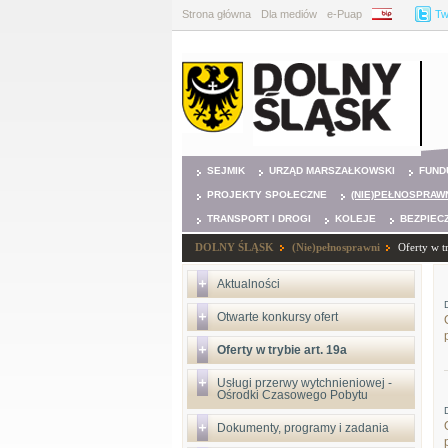
Strona główna
Dla mediów
e-Puap
BIP
Tw
SEJMIK
URZĄD MARSZAŁKOWSKI
FUND
PROJEKTY SPOŁECZNE
(NIE)PEŁNOSPRAW
TRANSPORT I DROGI
KOLEJE
BEZPIEC
DOLNY ŚLĄSK
(Nie)pełnosprawni
Oferty w tr
Aktualności
Otwarte konkursy ofert
Oferty w trybie art. 19a
Usługi przerwy wytchnieniowej -
Ośrodki Czasowego Pobytu
Dokumenty, programy i zadania