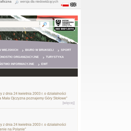
raficzna
wersja dla niedowidzących
 WIEJSKICH
BIURO W BRUKSELI
SPORT
DNOSTKI ORGANIZACYJNE
TURYSTYKA
ŃSTWO INFORMACYJNE
EWT
 z dnia 24 kwietnia 2003 r. o działalności
sza Mała Ojczyzna poznajemy Góry Stołowe”
[więcej]
 z dnia 24 kwietnia 2003 r. o działalności
lenie na Polanie”