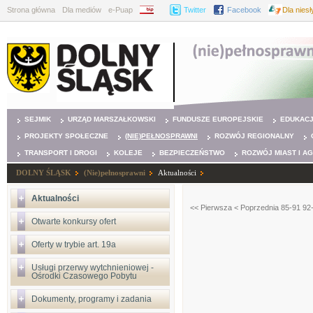
Strona główna
Dla mediów
e-Puap
BIP
Twitter
Facebook
Dla nies
SEJMIK
URZĄD MARSZAŁKOWSKI
FUNDUSZE EUROPEJSKIE
EDUKAC
PROJEKTY SPOŁECZNE
(NIE)PEŁNOSPRAWNI
ROZWÓJ REGIONALNY
TRANSPORT I DROGI
KOLEJE
BEZPIECZEŃSTWO
ROZWÓJ MIAST I A
DOLNY ŚLĄSK
(Nie)pełnosprawni
Aktualności
Aktualności
<< Pierwsza
< Poprzednia
85-91
92
Otwarte konkursy ofert
Oferty w trybie art. 19a
Usługi przerwy wytchnieniowej -
Ośrodki Czasowego Pobytu
Dokumenty, programy i zadania