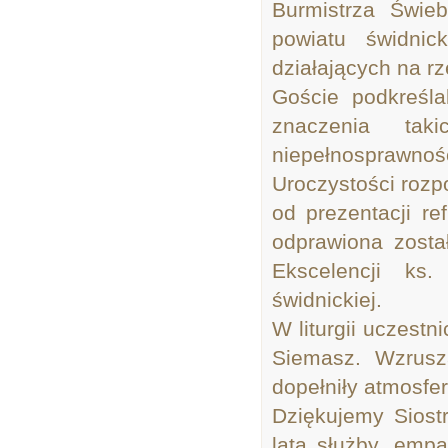
Burmistrza Świe
powiatu świdnick
działających na r
Goście podkreśla
znaczenia ta
niepełnosprawnoś
Uroczystości rozp
od prezentacji ref
odprawiona zost
Ekscelencji ks
świdnickiej.
W liturgii uczest
Siemasz. Wzrusza
dopełniły atmosfer
Dziękujemy Sios
lata służby, empat