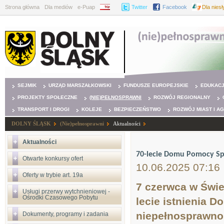
Strona główna
Dla mediów
e-Puap
BIP
Twitter
Facebook
Dla nies
SEJMIK
URZĄD MARSZAŁKOWSKI
FUNDUSZE EUROPEJSKIE
EDUKAC
PROJEKTY SPOŁECZNE
(NIE)PEŁNOSPRAWNI
ROZWÓJ REGIONALNY
TRANSPORT I DROGI
KOLEJE
BEZPIECZEŃSTWO
ROZWÓJ MIAST I A
DOLNY ŚLĄSK
(Nie)pełnosprawni
Aktualności
Aktualności
70-lecie Domu Pomocy Sp
Otwarte konkursy ofert
10.06.2025 07:16
Oferty w trybie art. 19a
7 czerwca w Świe
Usługi przerwy wytchnieniowej -
Ośrodki Czasowego Pobytu
lecie istnienia 
niepełnosprawnoś
Dokumenty, programy i zadania