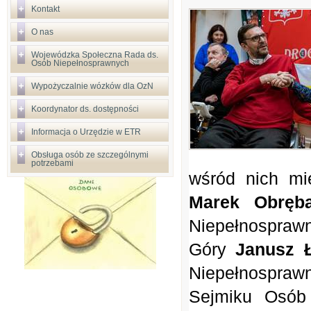
Kontakt
O nas
Wojewódzka Społeczna Rada ds.
Osób Niepełnosprawnych
Wypożyczalnie wózków dla OzN
Koordynator ds. dostępności
Informacja o Urzędzie w ETR
Obsługa osób ze szczególnymi
potrzebami
w
ś
ród nich mi
Marek Obr
ę
b
Niepe
ł
nospraw
Góry
Janusz
Niepe
ł
nospraw
Sejmiku Osób