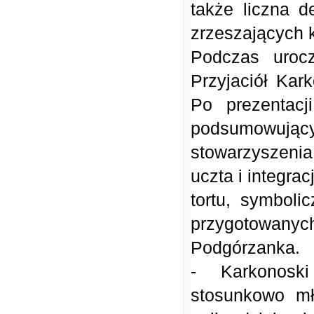
tak
ż
e liczna d
zrzeszaj
ą
cych 
Podczas urocz
Przyjació
ł
Karko
Po prezentacj
podsumowuj
ą
c
stowarzyszenia.
uczta i integra
tortu, symbol
przygotowany
Podgórzanka.
- Karkonosk
stosunkowo m