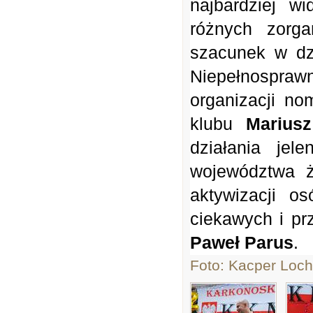
najbardziej w
ró
ż
nych zorga
szacunek w dz
Niepe
ł
nospraw
organizacji n
klubu
Marius
dzia
ł
ania jele
województwa
aktywizacji o
ciekawych i pr
Pawe
ł
Parus
.
Foto: Kacper Loc