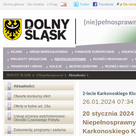
Strona główna
Dla mediów
e-Puap
BIP
Twitter
Facebook
Dla nies
SEJMIK
URZĄD MARSZAŁKOWSKI
FUNDUSZE EUROPEJSKIE
EDUKAC
PROJEKTY SPOŁECZNE
(NIE)PEŁNOSPRAWNI
ROZWÓJ REGIONALNY
TRANSPORT I DROGI
KOLEJE
BEZPIECZEŃSTWO
ROZWÓJ MIAST I A
DOLNY ŚLĄSK
(Nie)pełnosprawni
Aktualności
Aktualności
2-lecie Karkonoskiego K
Otwarte konkursy ofert
26.01.2024 07:34
Oferty w trybie art. 19a
20 stycznia 2024
Usługi przerwy wytchnieniowej -
Ośrodki Czasowego Pobytu
Niepełnosprawnyc
Karkonoskiego K
Dokumenty, programy i zadania