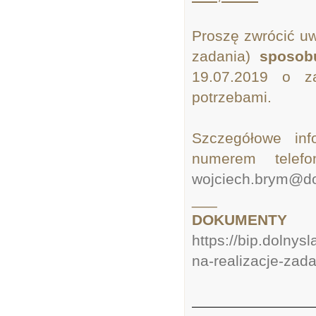
Proszę zwrócić uwa
zadania)
sposob
19.07.2019 o z
potrzebami.
Szczegółowe in
numerem telef
wojciech.brym@do
___
DOKUM
https://bip.dolnys
na-realizacje-zad