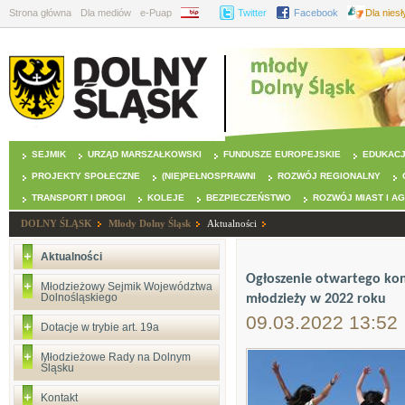
Strona główna
Dla mediów
e-Puap
BIP
Twitter
Facebook
Dla nies
SEJMIK
URZĄD MARSZAŁKOWSKI
FUNDUSZE EUROPEJSKIE
EDUKAC
PROJEKTY SPOŁECZNE
(NIE)PEŁNOSPRAWNI
ROZWÓJ REGIONALNY
TRANSPORT I DROGI
KOLEJE
BEZPIECZEŃSTWO
ROZWÓJ MIAST I A
DOLNY ŚLĄSK
Młody Dolny Śląsk
Aktualności
Aktualności
Ogłoszenie otwartego konk
Młodzieżowy Sejmik Województwa
Dolnośląskiego
młodzieży w 2022 roku
09.03.2022 13:52
Dotacje w trybie art. 19a
Młodzieżowe Rady na Dolnym
Śląsku
Kontakt