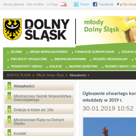
Strona główna
Dla mediów
e-Puap
BIP
Twitter
Facebook
Dla nies
SEJMIK
URZĄD MARSZAŁKOWSKI
FUNDUSZE EUROPEJSKIE
EDUKAC
PROJEKTY SPOŁECZNE
(NIE)PEŁNOSPRAWNI
ROZWÓJ REGIONALNY
TRANSPORT I DROGI
KOLEJE
BEZPIECZEŃSTWO
ROZWÓJ MIAST I A
DOLNY ŚLĄSK
Młody Dolny Śląsk
Aktualności
Aktualności
Ogłoszenie otwartego konk
Młodzieżowy Sejmik Województwa
Dolnośląskiego
młodzieży w 2019 r.
30.01.2019 10:52
Dotacje w trybie art. 19a
Młodzieżowe Rady na Dolnym
Śląsku
Kontakt