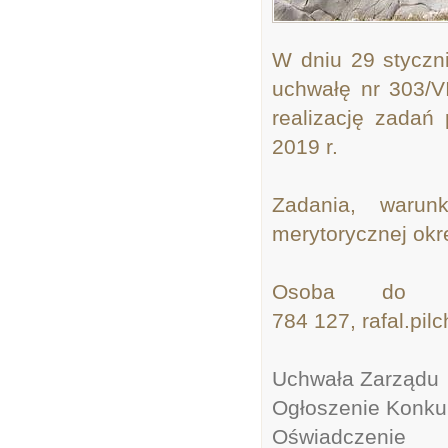
W dniu 29 styczn
uchwałę nr 303/V
realizację zadań
2019 r.
Zadania, warunk
merytorycznej okr
Osoba do k
784 127, rafal.pi
Uchwała Zarządu
Ogłoszenie Konk
Oświadczenie