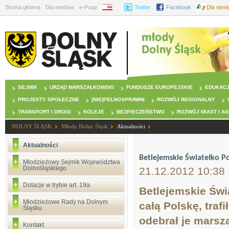
Strona główna
Dla mediów
e-Puap
BIP
Twitter
Facebook
Dla nies
SEJMIK
URZĄD MARSZAŁKOWSKI
FUNDUSZE EUROPEJSKIE
EDUKAC
PROJEKTY SPOŁECZNE
(NIE)PEŁNOSPRAWNI
ROZWÓJ REGIONALNY
TRANSPORT I DROGI
KOLEJE
BEZPIECZEŃSTWO
ROZWÓJ MIAST I A
DOLNY ŚLĄSK
Młody Dolny Śląsk
Aktualności
Aktualności
Betlejemskie Światełko P
Młodzieżowy Sejmik Województwa
Dolnośląskiego
21.12.2012 10:38
Dotacje w trybie art. 19a
Betlejemskie Świ
Młodzieżowe Rady na Dolnym
całą Polskę, tra
Śląsku
odebrał je marsz
Kontakt