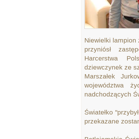
Niewielki lampion
przyniósł zast
Harcerstwa Pol
dziewczynek ze sz
Marszałek Jurko
województwa ży
nadchodzących Św
Światełko "przybył
przekazane zostani