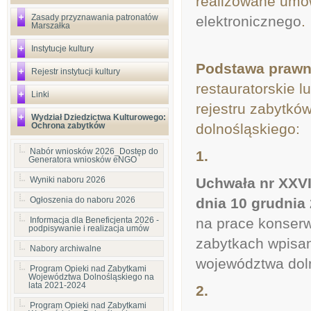
realizowane um
Zasady przyznawania patronatów
elektronicznego
.
Marszałka
Instytucje kultury
Podstawa praw
Rejestr instytucji kultury
restauratorskie 
Linki
rejestru zabytkó
Wydział Dziedzictwa Kulturowego:
Ochrona zabytków
dolnośląskiego:
Nabór wniosków 2026_Dostęp do
1.
Generatora wniosków eNGO
Wyniki naboru 2026
Uchwała nr XXV
Ogłoszenia do naboru 2026
dnia 10 grudnia 
Informacja dla Beneficjenta 2026 -
na prace konserw
podpisywanie i realizacja umów
zabytkach wpisan
Nabory archiwalne
województwa dol
Program Opieki nad Zabytkami
Województwa Dolnośląskiego na
lata 2021-2024
2.
Program Opieki nad Zabytkami