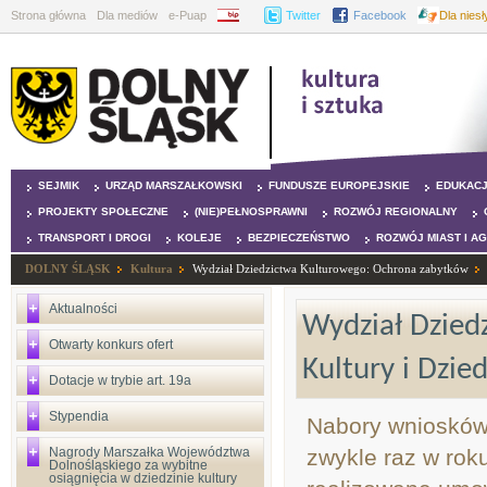
Strona główna
Dla mediów
e-Puap
BIP
Twitter
Facebook
Dla nies
SEJMIK
URZĄD MARSZAŁKOWSKI
FUNDUSZE EUROPEJSKIE
EDUKAC
PROJEKTY SPOŁECZNE
(NIE)PEŁNOSPRAWNI
ROZWÓJ REGIONALNY
TRANSPORT I DROGI
KOLEJE
BEZPIECZEŃSTWO
ROZWÓJ MIAST I A
DOLNY ŚLĄSK
Kultura
Wydział Dziedzictwa Kulturowego: Ochrona zabytków
Aktualności
Wydział Dzied
Otwarty konkurs ofert
Kultury i Dzi
Dotacje w trybie art. 19a
Stypendia
Nabory wniosków 
Nagrody Marszałka Województwa
zwykle raz w ro
Dolnośląskiego za wybitne
osiągnięcia w dziedzinie kultury