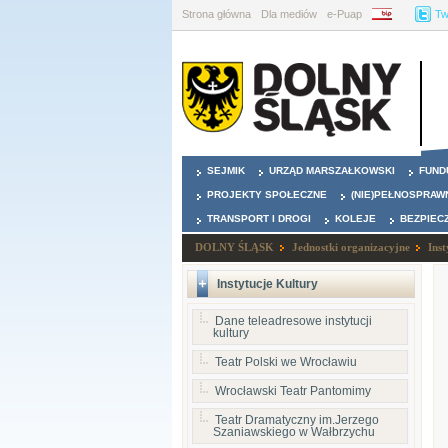
Strona główna
Dla mediów
e-Puap
BIP
Tw
SEJMIK
URZĄD MARSZAŁKOWSKI
FUND
PROJEKTY SPOŁECZNE
(NIE)PEŁNOSPRAW
TRANSPORT I DROGI
KOLEJE
BEZPIEC
DOLNY ŚLĄSK
Jednostki organizacyjne
Inst
Instytucje Kultury
Dane teleadresowe instytucji
kultury
Teatr Polski we Wrocławiu
Wrocławski Teatr Pantomimy
Teatr Dramatyczny im.Jerzego
Szaniawskiego w Wałbrzychu