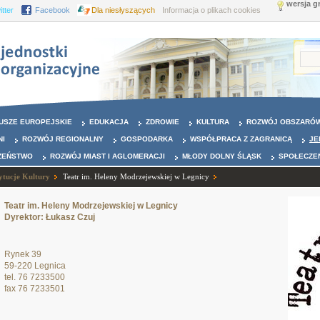
wersja g
itter
Facebook
Dla niesłyszących
Informacja o plikach cookies
USZE EUROPEJSKIE
EDUKACJA
ZDROWIE
KULTURA
ROZWÓJ OBSZARÓW
NI
ROZWÓJ REGIONALNY
GOSPODARKA
WSPÓŁPRACA Z ZAGRANICĄ
JE
ZEŃSTWO
ROZWÓJ MIAST I AGLOMERACJI
MŁODY DOLNY ŚLĄSK
SPOŁECZE
ytucje Kultury
Teatr im. Heleny Modrzejewskiej w Legnicy
Teatr im. Heleny Modrzejewskiej w Legnicy
Dyrektor: Łukasz Czuj
Rynek 39
59-220 Legnica
tel. 76 7233500
fax 76 7233501