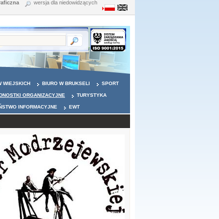
raficzna
wersja dla niedowidzących
 WIEJSKICH
BIURO W BRUKSELI
SPORT
DNOSTKI ORGANIZACYJNE
TURYSTYKA
ŃSTWO INFORMACYJNE
EWT